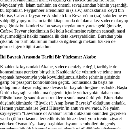
Meydanı’ydı. İslam tarihinin en önemli savaşlarından birinin yaşandığı
bu topraklar, Peygamber Efendimiz’in (s.a.v.) sancaktarları Zeyd bin
Harise, Cafer-i Tayyar ve Abdullah bin Revaha’nın (r.a) kabirlerine ev
sahipliği yapıyor. İslam tarihi kitaplarında defalarca kez sadece okuyup
geçtiğimiz bu isimleri ve bu savaş meydanını ziyarete geldiğimizde,
Cafer-i Tayyar efendimizin iki kolu kesilmesine rağmen sancağı nasıl
düşürmediğini hakiki manada ilk defa kavrayabildim. Buradan yola
çıkarak bir tarih okurunun mutlaka ilgilendiği mekanı fiziken de
görmesi gerektiğini anladım.
İki Bayrak Arasında Tarihi Bir Yüzleşme: Akabe
Kızıldeniz kıyısındaki Akabe, sadece deniziyle değil, tarihiyle de
konuşulması gereken bir şehir. Kızıldeniz’de yüzmek ve tekne turu
yapmak heyecanıyla yola koyulduğumuz Akabe şehrinin girişinde
garip bir pasaport kontrolünden geçtik. Sonrasında da başta ne
olduğunu anlayamadığımız devasa bir bayrak direğine rastladık. Başta
Ürdün bayrağı sandık ama üçgenin içinde yıldızı yoktu daha sonra
Filistin bayrağı sandık ama renklerin sıralaması farklıydı. Biraz daha
düşündüğümüzde “Büyük (!) Arap İsyan Bayrağı” olduğunu anladık.
Hemen yakınında ise Şerif Hüseyin’in anıtı ve evi vardı. Ne yalan
söyleyeyim “Lawrance of Arabia” isimli dükkanın önünden geçerken
ya da çölün ortasında terkedilmiş bir hicaz demiryolu trenini ziyaret
ederken Osmanlı’ya karşı başlatılan isyanın sembollerinin geniş
çevrelerce büyük bir şeref nişanesi olarak görüldüğüyle yüzleşmek