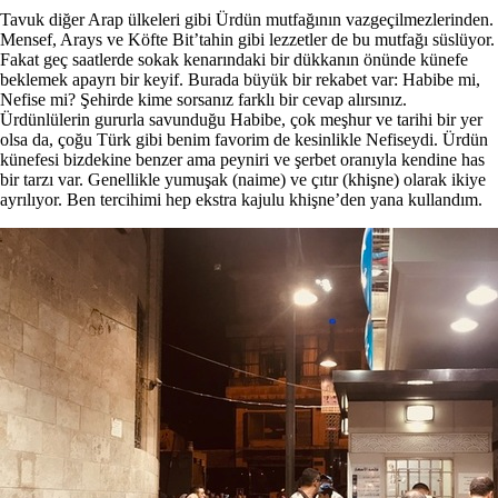
Tavuk diğer Arap ülkeleri gibi Ürdün mutfağının vazgeçilmezlerinden.
Mensef, Arays ve Köfte Bit’tahin gibi lezzetler de bu mutfağı süslüyor.
Fakat geç saatlerde sokak kenarındaki bir dükkanın önünde künefe
beklemek apayrı bir keyif. Burada büyük bir rekabet var: Habibe mi,
Nefise mi? Şehirde kime sorsanız farklı bir cevap alırsınız.
Ürdünlülerin gururla savunduğu Habibe, çok meşhur ve tarihi bir yer
olsa da, çoğu Türk gibi benim favorim de kesinlikle Nefiseydi. Ürdün
künefesi bizdekine benzer ama peyniri ve şerbet oranıyla kendine has
bir tarzı var. Genellikle yumuşak (naime) ve çıtır (khişne) olarak ikiye
ayrılıyor. Ben tercihimi hep ekstra kajulu khişne’den yana kullandım.