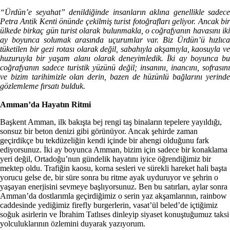
“Ürdün’e seyahat” denildiğinde insanların aklına genellikle sadece
Petra Antik Kenti önünde çekilmiş turist fotoğrafları geliyor. Ancak bir
ülkede birkaç gün turist olarak bulunmakla, o coğrafyanın havasını iki
ay boyunca solumak arasında uçurumlar var. Biz Ürdün’ü hızlıca
tüketilen bir gezi rotası olarak değil, sabahıyla akşamıyla, kaosuyla ve
huzuruyla bir yaşam alanı olarak deneyimledik. İki ay boyunca bu
coğrafyanın sadece turistik yüzünü değil; insanını, inancını, sofrasını
ve bizim tarihimizle olan derin, bazen de hüzünlü bağlarını yerinde
gözlemleme fırsatı bulduk.
Amman’da Hayatın Ritmi
Başkent Amman, ilk bakışta bej rengi taş binaların tepelere yayıldığı,
sonsuz bir beton denizi gibi görünüyor. Ancak şehirde zaman
geçirdikçe bu tekdüzeliğin kendi içinde bir ahengi olduğunu fark
ediyorsunuz. İki ay boyunca Amman, bizim için sadece bir konaklama
yeri değil, Ortadoğu’nun gündelik hayatını iyice öğrendiğimiz bir
mektep oldu. Trafiğin kaosu, korna sesleri ve sürekli hareket hali başta
yorucu gelse de, bir süre sonra bu ritme ayak uyduruyor ve şehrin o
yaşayan enerjisini sevmeye başlıyorsunuz. Ben bu satırları, aylar sonra
Amman’da dostlarımla geçirdiğimiz o serin yaz akşamlarının, rainbow
caddesinde yediğimiz firefly burgerlerin, vasat’ül beled’de içtiğimiz
soğuk asirlerin ve İbrahim Tatlıses dinleyip siyaset konuştuğumuz taksi
yolculuklarının özlemini duyarak yazıyorum.