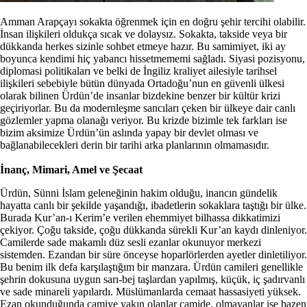
Amman Arapçayı sokakta öğrenmek için en doğru şehir tercihi olabilir.
İnsan ilişkileri oldukça sıcak ve dolaysız. Sokakta, takside veya bir
dükkanda herkes sizinle sohbet etmeye hazır. Bu samimiyet, iki ay
boyunca kendimi hiç yabancı hissetmememi sağladı. Siyasi pozisyonu,
diplomasi politikaları ve belki de İngiliz kraliyet ailesiyle tarihsel
ilişkileri sebebiyle bütün dünyada Ortadoğu’nun en güvenli ülkesi
olarak bilinen Ürdün’de insanlar bizdekine benzer bir kültür krizi
geçiriyorlar. Bu da modernleşme sancıları çeken bir ülkeye dair canlı
gözlemler yapma olanağı veriyor. Bu krizde bizimle tek farkları ise
bizim aksimize Ürdün’ün aslında yapay bir devlet olması ve
bağlanabilecekleri derin bir tarihi arka planlarının olmamasıdır.
İnanç, Mimari, Amel ve Şecaat
Ürdün, Sünni İslam geleneğinin hakim olduğu, inancın gündelik
hayatta canlı bir şekilde yaşandığı, ibadetlerin sokaklara taştığı bir ülke.
Burada Kur’an-ı Kerim’e verilen ehemmiyet bilhassa dikkatimizi
çekiyor. Çoğu takside, çoğu dükkanda sürekli Kur’an kaydı dinleniyor.
Camilerde sade makamlı düz sesli ezanlar okunuyor merkezi
sistemden. Ezandan bir süre önceyse hoparlörlerden ayetler dinletiliyor.
Bu benim ilk defa karşılaştığım bir manzara. Ürdün camileri genellikle
şehrin dokusuna uygun sarı-bej taşlardan yapılmış, küçük, iç şadırvanlı
ve sade minareli yapılardı. Müslümanlarda cemaat hassasiyeti yüksek.
Ezan okunduğunda camiye yakın olanlar camide, olmayanlar ise bazen