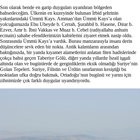
Son olarak bende en garip duyguları uyandıran bölgeden
bahsedeceğim. Ülkenin en kuzeyinde bulunan İrbid şehrinin
yakınlarındaki Ümmü Kays. Amman’dan Ümmü Kays’a olan
yolcuğumuzda Ebu Ubeyde b. Cerrah, Şurahbil b. Hasene, Dirar b.
Ezver, Amr b. İbni Vakkas ve Muaz b. Cebel (radiyallahu anhum
ecmain) sahabe efendilerimizin kabirlerini ziyaret etmek nasip oldu.
Sonrasında Ümmü Kays’a vardık. Burası manzarasıyla insanı derin
düşüncelere sevk eden bir nokta. Antik kalıntıların arasından
baktığınızda, bir yanda kıyamet alametlerini anlatan fiten hadislerinde
çokça bahsi geçen Taberiye Gölü, diğer yanda yıllardır İsrail işgali
altında olan ve bugünlerde de gerginliklerin eksik olmadığı Suriye’nin
Golan Tepeleri. Suriye, Filistin ve Ürdün sınırlarının kesiştiği bu
noktadan ufka doğru bakmak, Ortadoğu’nun bugünü ve yarını için
zihnimizde çok farklı duygular uyandırıyordu.