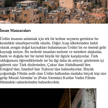
İnsan Manzaraları
Ürdün insanını anlatmak için tek bir kelime seçmem gerekirse bu
kesinlikle misafirperverlik olurdu. Diğer Arap ülkelerinden farklı
olarak zengin doğal kaynakları bulunmayan Ürdün’ün en önemli gelir
kaynağı turizm. Bu nedenle insanları turizme ve turistlere alışkınlar,
batılı ve doğulu her bir turisti büyük bir ilgiyle karşılıyorlar. Türk
olduğunuzu öğrendiklerinde ise bu ilgi daha da artıyor; gözlerinin içi
gülerek size Türk dizilerinden, Çukur’dan Abdulhamid’den
Ertuğrul’dan; İstanbul’dan Trabzon’dan bahsediyorlar. Büyük
çoğunluğu Filistin asıllı olan Ürdün halkından mutlaka birçok kişi size
gelip Murad Alemdar’ın (Polat Alemdar) Kurtlar Vadisi Filistin
filmindeki sahnelerinden bahsedecektir.