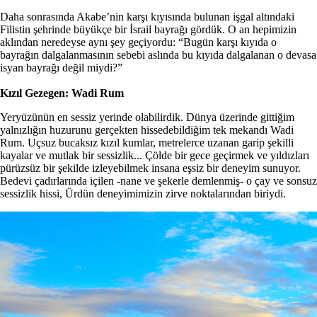
Daha sonrasında Akabe’nin karşı kıyısında bulunan işgal altındaki
Filistin şehrinde büyükçe bir İsrail bayrağı gördük. O an hepimizin
aklından neredeyse aynı şey geçiyordu: “Bugün karşı kıyıda o
bayrağın dalgalanmasının sebebi aslında bu kıyıda dalgalanan o devasa
isyan bayrağı değil miydi?”
Kızıl Gezegen: Wadi Rum
Yeryüzünün en sessiz yerinde olabilirdik. Dünya üzerinde gittiğim
yalnızlığın huzurunu gerçekten hissedebildiğim tek mekandı Wadi
Rum. Uçsuz bucaksız kızıl kumlar, metrelerce uzanan garip şekilli
kayalar ve mutlak bir sessizlik... Çölde bir gece geçirmek ve yıldızları
pürüzsüz bir şekilde izleyebilmek insana eşsiz bir deneyim sunuyor.
Bedevi çadırlarında içilen -nane ve şekerle demlenmiş- o çay ve sonsuz
sessizlik hissi, Ürdün deneyimimizin zirve noktalarından biriydi.