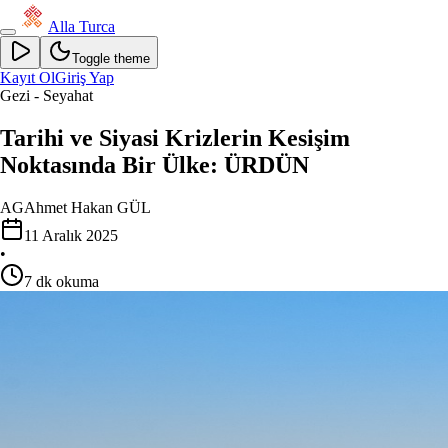
Alla Turca
Toggle theme
Kayıt Ol
Giriş Yap
Gezi - Seyahat
Tarihi ve Siyasi Krizlerin Kesişim
Noktasında Bir Ülke: ÜRDÜN
AG
Ahmet Hakan GÜL
11 Aralık 2025
•
7
dk okuma