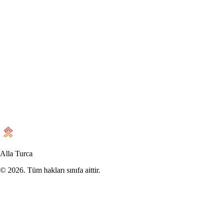
Sosyal Hayat
Öznel Dindarlığın Yükselişi
Ahmet Faruk Asa
•
7 Aralık 2025
Alla Turca
©
2026
. Tüm hakları sınıfa aittir.