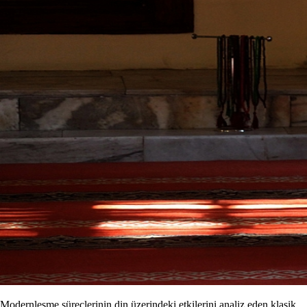
Modernleşme süreçlerinin din üzerindeki etkilerini analiz eden klasik