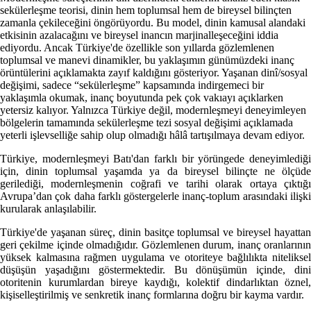
sekülerleşme teorisi, dinin hem toplumsal hem de bireysel bilinçten
zamanla çekileceğini öngörüyordu. Bu model, dinin kamusal alandaki
etkisinin azalacağını ve bireysel inancın marjinalleşeceğini iddia
ediyordu. Ancak Türkiye'de özellikle son yıllarda gözlemlenen
toplumsal ve manevi dinamikler, bu yaklaşımın günümüzdeki inanç
örüntülerini açıklamakta zayıf kaldığını gösteriyor. Yaşanan dinî/sosyal
değişimi, sadece “sekülerleşme” kapsamında indirgemeci bir
yaklaşımla okumak, inanç boyutunda pek çok vakıayı açıklarken
yetersiz kalıyor. Yalnızca Türkiye değil, modernleşmeyi deneyimleyen
bölgelerin tamamında sekülerleşme tezi sosyal değişimi açıklamada
yeterli işlevselliğe sahip olup olmadığı hâlâ tartışılmaya devam ediyor.
Türkiye, modernleşmeyi Batı'dan farklı bir yörüngede deneyimlediği
için, dinin toplumsal yaşamda ya da bireysel bilinçte ne ölçüde
gerilediği, modernleşmenin coğrafi ve tarihi olarak ortaya çıktığı
Avrupa’dan çok daha farklı göstergelerle inanç-toplum arasındaki ilişki
kurularak anlaşılabilir.
Türkiye'de yaşanan süreç, dinin basitçe toplumsal ve bireysel hayattan
geri çekilme içinde olmadığıdır. Gözlemlenen durum, inanç oranlarının
yüksek kalmasına rağmen uygulama ve otoriteye bağlılıkta niteliksel
düşüşün yaşadığını göstermektedir. Bu dönüşümün içinde, dini
otoritenin kurumlardan bireye kaydığı, kolektif dindarlıktan öznel,
kişiselleştirilmiş ve senkretik inanç formlarına doğru bir kayma vardır.