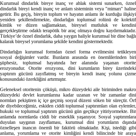
Kurumsal dindarlık bireye inanç ve ahlak sistemi sunarken, öznel
dindarlık bireyi kendi inanç ve anlam sisteminin veya "mimarı" haline
getirir. Bu geçiş, bireyin toplum ve hayatın anlamı ile kurduğu ilişkiyi
yeniden şekillendirmekte, dindarlığın toplumsal rolünü de kolektif
kimlik ve düzen sağlamaktan, bireysel mutluluk ve kendini
gerçekleştirme odaklı terapötik bir araç olmaya doğru kaydırmaktadır.
Türkiye’de öznel dindarlık, daha yaygın haliyle kurumsal bir dine bağlı
kalarak bireysel yorumlama
şekilde kendini göstermektedir.
Dindarlığın kurumsal formdan öznel forma evrilmesini tetikleyen
sosyal değişimler vardır. Bunların arasında en önemlilerinden biri
şüphesiz, toplumsal hayatında her alanında yaşanan otorite
erozyonudur. Otorite erozyonu, dini kurumların birey üzerindeki
yaptırım gücünü zayıflatmış ve bireyin kendi inanç yolunu çizme
konusundaki özerkliğini artırmıştır.
Geleneksel otoritenin çöküşü, mikro düzeydeki aile biriminden makro
düzeydeki devlet kurumlarına kadar uzanan ve bir zamanlar dini
normları pekiştiren iç içe geçmiş sosyal düzeni söken bir süreçtir. Örf
de diyebileceğimiz, eskiden ciddi toplumsal yaptırımları olan eylemler,
hukuki ve toplumsal yaptırım gücünü gün geçtikçe yitiriyormekte. Bir
anlamda normlarda ciddi bir esneklik yaşanıyor. Sosyal yaptırımlara
duyulan saygının zayıflaması, kurumsal dini yorumların dışında
öznelleşen inancın önemli bir faktörü olmaktadır. Kişi, istediği gibi
anlama, yorumlama ve otorite kimliğini kendi bilincinde bir araya