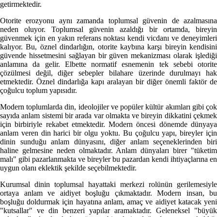
getirmektedir.
Otorite erozyonu aynı zamanda toplumsal güvenin de azalmasına
neden oluyor. Toplumsal güvenin azaldığı bir ortamda, bireyin
güvenmek için en yakın referans noktası kendi vicdanı ve deneyimleri
kalıyor. Bu, öznel dindarlığın, otorite kaybına karşı bireyin kendisini
güvende hissetmesini sağlayan bir güven mekanizması olarak işlediği
anlamına da gelir. Elbette normatif esnemenin tek sebebi otorite
çözülmesi değil, diğer sebepler bilahare üzerinde durulmayı hak
etmektedir. Öznel dindarlığa kapı aralayan bir diğer önemli faktör de
çoğulcu toplum yapısıdır.
Modern toplumlarda din, ideolojiler ve popüler kültür akımları gibi çok
sayıda anlam sistemi bir arada var olmakta ve bireyin dikkatini çekmek
için birbiriyle rekabet etmektedir. Modern öncesi dönemde dünyaya
anlam veren din harici bir olgu yoktu. Bu çoğulcu yapı, bireyler için
dinin sunduğu anlam dünyasını, diğer anlam seçeneklerinden biri
haline gelmesine neden olmaktadır. Anlam dünyaları birer "tüketim
malı" gibi pazarlanmakta ve bireyler bu pazardan kendi ihtiyaçlarına en
uygun olanı eklektik şekilde seçebilmektedir.
Kurumsal dinin toplumsal hayattaki merkezi rolünün gerilemesiyle
ortaya anlam ve aidiyet boşluğu çıkmaktadır. Modern insan, bu
boşluğu doldurmak için hayatına anlam, amaç ve aidiyet katacak yeni
"kutsallar" ve din benzeri yapılar aramaktadır. Geleneksel "büyük