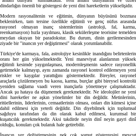
"anlam dünyası" sunmaktadır. Yeni anlam dünyalarını ve öznel
dindarlığın önemli bir göstergesi de yeni dini hareketlerin yükselişidir.
Modern rasyonalitenin ve eğitimin, dünyanın büyüsünü bozması
beklenirken, tam tersine özellikle eğitimli ve genç nüfus arasında
rasyonel olmayan inanç sistemlerinin (astroloji, fal, karma,
reenkarnasyon) hızla yayılması, klasik sekülerleşme teorisine temelden
meydan okuyan bir paradokstur. Bu durum, dinin gerilemesinden
ziyade bir "inancın yer değiştirmesi" olarak yorumlanabilir.
Türkiye'de karmaya, fala, astrolojiye kesinlikle inandığını belirtenlerin
oranı her gün yükselmektedir. Yeni maneviyat alanlarının yüksek
eğitimli kesimde yaygınlaşması, modernleşmenin sadece rasyonellik
getirmekle kalmayıp, aynı zamanda rasyonel kontrol edilemeyen yeni
riskler ve kaygılar yarattığını göstermektedir. Bireyler, rasyonel
araçlarla çözülemeyen bu kaosu, karma, burçlar gibi bireysel kontrolü
yeniden sağlama vaadi veren inançlarla yönetmeye çalışmaktadır.
Ancak şu hataya da düşmemek gerekmektedir. Ne ideolojiler ne yeni
dini hareketler ne aşkın yönelimler bir din değildir. Metinlerinin,
ritüellerinin, liderlerinin, cemaatlerinin olması, onları din kümesi içine
dahil edilmesi için yeterli değildir. Din diyebilmek için toplumsal
sağduyu tarafından da din olarak kabul edilmesi, kurumsal bir
kuşatıcılık gerekmektedir. Aksi takdirde neyin dinî neyin gayri dinî
olduğu, konuları çok bulanık hale getirebilir.
İnancın yer değiştirmesinin pek çok somut göstergesini mevcut