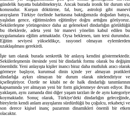
gündelik hayatta bulabilmekteyiz. Ancak burada ironik bir durum söz
konusudur. Kurşun döktürme, fal, burç, astroloji gibi manevi
arayışların Türkiye özelinde haritasına baktığımızda doğudan batıya,
yaşlıdan gence, eğitimsizden eğitimliye doğru arttığını görüyoruz.
Sekülerleşme yörüngesince daha az geleneksel dindarlığın görüldüğü
bu öbeklerde, adeta yeni bir manevi yönelim kabul edilen bu
uygulamalara eğilim artmaktadır. Oysa beklenen, tam tersi durumdur.
Eğitim seviyesi yükseldikçe, rasyonel olmayan eylemlerden
uzaklaşılması gerekirdi.
İşte tam olarak burada senkretik bir anlayış kendini göstermektedir.
Sekülerleşmenin ötesinde yeni bir dindarlık formu olarak bu değişim
önemlidir. Yeni anlayışta kişiler inancı biraz daha mutluluk aracı olarak
görmeye başlıyor, kurumsal dinin içinde yer almayan pratikleri
dindarlığa aykırı olmayan bir durum olarak nitelendiriyor ve
içselleştiriyor. Özetle ne kitabi ne de halk dindarlığı tanımlarının
kapsamında yer almayan yeni bir form güçlenmeye devam ediyor. Bu
yaklaşım, aynı zamanda dini diğer yaşam tarzları ile de aynı kategoriye
koymaktadır. Sonuç olarak, Türkiye'deki dindarlığın geleceğinde,
bireylerin kendi anlam arayışlarını sürdürdüğü bu çoğulcu, rekabetçi ve
son derece kişisel inanç pazarının dinamikleri önemli bir etken
olacaktır.