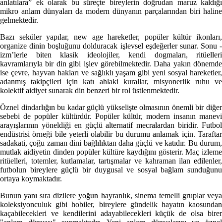
anlatılara” ek olarak bu süreçte bireylerin doğrudan maruz kaldığı
mikro anlam dünyaları da modern dünyanın parçalarından biri haline
gelmektedir.
Bazı seküler yapılar, new age hareketler, popüler kültür ikonları,
organize dinin boşluğunu dolduracak işlevsel eşdeğerler sunar. Sonu -
izm’lerle biten klasik ideolojiler, kendi dogmaları, ritüelleri
kavramlarıyla bir din gibi işlev görebilmektedir. Daha yakın dönemde
ise çevre, hayvan hakları ve sağlıklı yaşam gibi yeni sosyal hareketler,
adanmış takipçileri için katı ahlaki kurallar, misyonerlik ruhu ve
kolektif aidiyet sunarak din benzeri bir rol üstlenmektedir.
Öznel dindarlığın bu kadar güçlü yükselişte olmasının önemli bir diğer
sebebi de popüler kültürdür. Popüler kültür, modern insanın manevi
arayışlarının yöneldiği en güçlü alternatif mecralardan biridir. Futbol
endüstrisi örneği bile yeterli olabilir bu durumu anlamak için. Taraftar
sadakati, çoğu zaman dini bağlılıktan daha güçlü ve katıdır. Bu durum,
mutlak aidiyetin dinden popüler kültüre kaydığını gösterir. Maç izleme
ritüelleri, totemler, kutlamalar, tartışmalar ve kahraman ilan edilenler,
futbolun bireylere güçlü bir duygusal ve sosyal bağlam sunduğunu
ortaya koymaktadır.
Bunun yanı sıra dizilere yoğun hayranlık, sinema temelli gruplar veya
koleksiyonculuk gibi hobiler, bireylere gündelik hayatın kaosundan
kaçabilecekleri ve kendilerini adayabilecekleri küçük de olsa birer