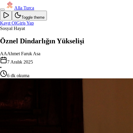
Alla Turca
Toggle theme
Kayıt Ol
Giriş Yap
Sosyal Hayat
Öznel Dindarlığın Yükselişi
AA
Ahmet Faruk Asa
7 Aralık 2025
•
6
dk okuma