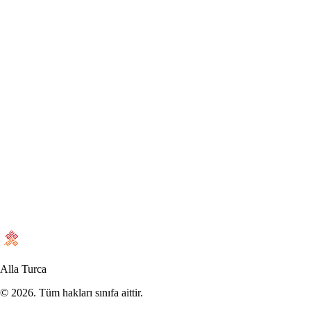
Dünya
Amerika Siyasetine Giriş 1-Lobicilik
Ömer Burak Demir
•
10 Aralık 2025
Alla Turca
©
2026
. Tüm hakları sınıfa aittir.