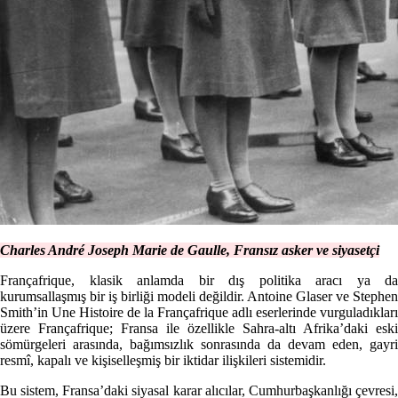
Charles André Joseph Marie de Gaulle, Fransız asker ve siyasetçi
Françafrique, klasik anlamda bir dış politika aracı ya da
kurumsallaşmış bir iş birliği modeli değildir. Antoine Glaser ve Stephen
Smith’in Une Histoire de la Françafrique adlı eserlerinde vurguladıkları
üzere Françafrique; Fransa ile özellikle Sahra-altı Afrika’daki eski
sömürgeleri arasında, bağımsızlık sonrasında da devam eden, gayri
resmî, kapalı ve kişiselleşmiş bir iktidar ilişkileri sistemidir.
Bu sistem, Fransa’daki siyasal karar alıcılar, Cumhurbaşkanlığı çevresi,