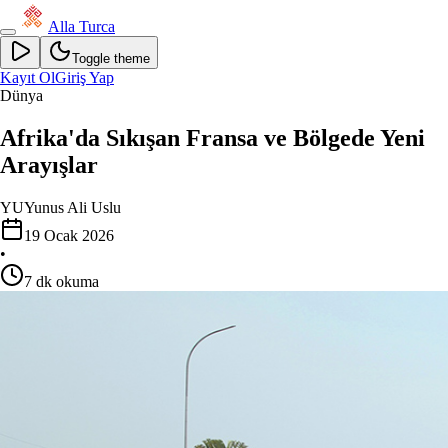
Alla Turca
Toggle theme
Kayıt Ol
Giriş Yap
Dünya
Afrika'da Sıkışan Fransa ve Bölgede Yeni
Arayışlar
YU
Yunus Ali Uslu
19 Ocak 2026
•
7
dk okuma