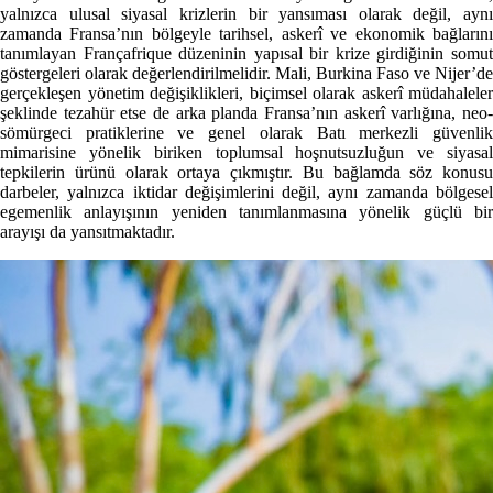
yalnızca ulusal siyasal krizlerin bir yansıması olarak değil, aynı
zamanda Fransa’nın bölgeyle tarihsel, askerî ve ekonomik bağlarını
tanımlayan Françafrique düzeninin yapısal bir krize girdiğinin somut
göstergeleri olarak değerlendirilmelidir. Mali, Burkina Faso ve Nijer’de
gerçekleşen yönetim değişiklikleri, biçimsel olarak askerî müdahaleler
şeklinde tezahür etse de arka planda Fransa’nın askerî varlığına, neo-
sömürgeci pratiklerine ve genel olarak Batı merkezli güvenlik
mimarisine yönelik biriken toplumsal hoşnutsuzluğun ve siyasal
tepkilerin ürünü olarak ortaya çıkmıştır. Bu bağlamda söz konusu
darbeler, yalnızca iktidar değişimlerini değil, aynı zamanda bölgesel
egemenlik anlayışının yeniden tanımlanmasına yönelik güçlü bir
arayışı da yansıtmaktadır.