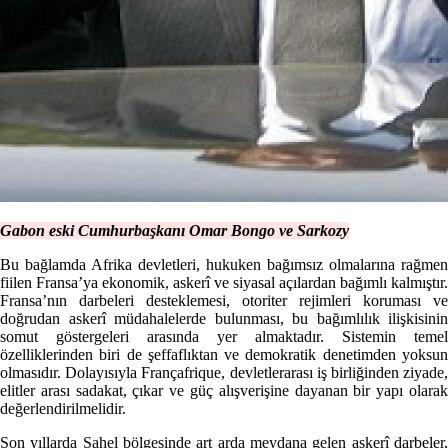
Gabon eski Cumhurbaşkanı Omar Bongo ve Sarkozy
Bu bağlamda Afrika devletleri, hukuken bağımsız olmalarına rağmen
fiilen Fransa’ya ekonomik, askerî ve siyasal açılardan bağımlı kalmıştır.
Fransa’nın darbeleri desteklemesi, otoriter rejimleri koruması ve
doğrudan askerî müdahalelerde bulunması, bu bağımlılık ilişkisinin
somut göstergeleri arasında yer almaktadır. Sistemin temel
özelliklerinden biri de şeffaflıktan ve demokratik denetimden yoksun
olmasıdır. Dolayısıyla Françafrique, devletlerarası iş birliğinden ziyade,
elitler arası sadakat, çıkar ve güç alışverişine dayanan bir yapı olarak
değerlendirilmelidir.
Son yıllarda Sahel bölgesinde art arda meydana gelen askerî darbeler,