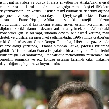
istihbarat servisleri ve büyük Fransız şirketleri ile Afrika’daki siyasal
elitler arasında kurulan doğrudan ve çoğu zaman kişisel ilişkilere
dayanmaktadır. Söz konusu ilişkiler, resmî kurumların denetimi dışında
gelişmekte ve karşılıklı çıkara dayalı bir işleyiş sergilemektedir. Fransa
açısından Françafrique; Afrika kıtasındaki stratejik nüfuzun
sürdürülmesi, doğal kaynaklara erişim, askerî üslerin korunması ve
diplomatik etki alanının devamı anlamına gelmektedir. Afrika’daki
yöneticiler için ise bu yapı, iktidarın devamı için askerî koruma, mali
destek ve uluslararası meşruiyet sağlamaktadır. 1996 yılında Gabon’un
eski Cumhurbaşkanı Omar Bongo Ondimba, Libération gazetesinde
kaleme aldığı yazısında, ‘’Fransa olmadan Afrika, şoförsüz bir araba
gibidir. Afrika olmadan Fransa ise yakıtsız bir araba gibidir’’ ifadelerini
kullanmıştır. Bu tanımlama, Françafrique metaforunun mükemmel bir
örneğini sunmakta ve söz konusu sistemin karşılıklı çıkar ilişkisine
dayandığını açıkça ortaya koymaktadır.