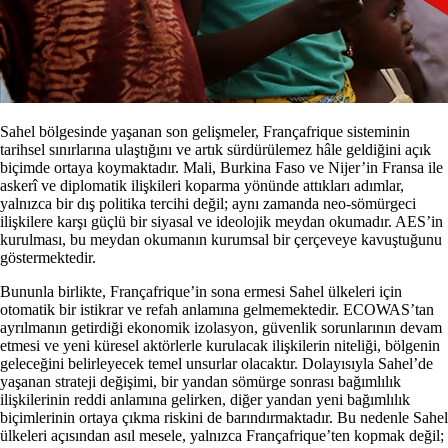
Sahel bölgesinde yaşanan son gelişmeler, Françafrique sisteminin
tarihsel sınırlarına ulaştığını ve artık sürdürülemez hâle geldiğini açık
biçimde ortaya koymaktadır. Mali, Burkina Faso ve Nijer’in Fransa ile
askerî ve diplomatik ilişkileri koparma yönünde attıkları adımlar,
yalnızca bir dış politika tercihi değil; aynı zamanda neo-sömürgeci
ilişkilere karşı güçlü bir siyasal ve ideolojik meydan okumadır. AES’in
kurulması, bu meydan okumanın kurumsal bir çerçeveye kavuştuğunu
göstermektedir.
Bununla birlikte, Françafrique’in sona ermesi Sahel ülkeleri için
otomatik bir istikrar ve refah anlamına gelmemektedir. ECOWAS’tan
ayrılmanın getirdiği ekonomik izolasyon, güvenlik sorunlarının devam
etmesi ve yeni küresel aktörlerle kurulacak ilişkilerin niteliği, bölgenin
geleceğini belirleyecek temel unsurlar olacaktır. Dolayısıyla Sahel’de
yaşanan strateji değişimi, bir yandan sömürge sonrası bağımlılık
ilişkilerinin reddi anlamına gelirken, diğer yandan yeni bağımlılık
biçimlerinin ortaya çıkma riskini de barındırmaktadır. Bu nedenle Sahel
ülkeleri açısından asıl mesele, yalnızca Françafrique’ten kopmak değil;