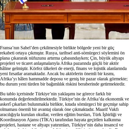
Fransa’nın Sahel’den çekilmesiyle birlikte bölgede yeni bir güç
rekabeti ortaya çıkmıştır. Rusya, tarihsel anti-sömürgeci söylemini ön
plana çıkararak nüfuzunu artırma çabasındayken; Çin, büyük altyapı
projeleri ve ticaret anlaşmalarıyla Afrika pazarında güçlü bir aktör
hâline gelmiştir. Körfez ülkeleri de enerji, finans ve lojistik alanlarında
yeni fırsatlar aramaktadır. Ancak bu aktörlerin önemli bir kısmı,
Afrika’yı hâlen hammadde deposu ve geniş bir pazar olarak görmekte;
bu durum yeni türden bir bağımlılık riskini beraberinde getirmektedir.
Bu tablo içerisinde Türkiye’nin yaklaşımı ise görece farklı bir
konumda değerlendirilmektedir. Türkiye’nin de Afrika’da ekonomik ve
askerî çıkarları bulunmakla birlikte, kıtada sömürgeci bir geçmişe sahip
olmaması önemli bir avantaj olarak öne çıkmaktadır. Maarif Vakfı
aracılığıyla kurulan okullar, verilen eğitim bursları, Türk İşbirliği ve
Koordinasyon Ajansı (TİKA) tarafından hayata geçirilen kalkınma
projeleri, hastane ve altyapı yatırımları, Türkiye’nin daha insancıl ve