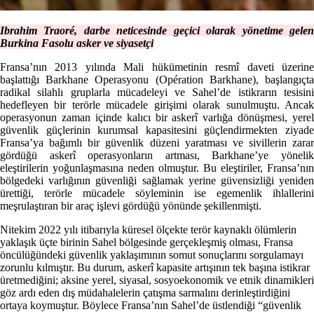
Ibrahim Traoré, darbe neticesinde geçici olarak yönetime gelen
Burkina Fasolu asker ve siyasetçi
Fransa’nın 2013 yılında Mali hükümetinin resmî daveti üzerine
başlattığı Barkhane Operasyonu (Opération Barkhane), başlangıçta
radikal silahlı gruplarla mücadeleyi ve Sahel’de istikrarın tesisini
hedefleyen bir terörle mücadele girişimi olarak sunulmuştu. Ancak
operasyonun zaman içinde kalıcı bir askerî varlığa dönüşmesi, yerel
güvenlik güçlerinin kurumsal kapasitesini güçlendirmekten ziyade
Fransa’ya bağımlı bir güvenlik düzeni yaratması ve sivillerin zarar
gördüğü askerî operasyonların artması, Barkhane’ye yönelik
eleştirilerin yoğunlaşmasına neden olmuştur. Bu eleştiriler, Fransa’nın
bölgedeki varlığının güvenliği sağlamak yerine güvensizliği yeniden
ürettiği, terörle mücadele söyleminin ise egemenlik ihlallerini
meşrulaştıran bir araç işlevi gördüğü yönünde şekillenmişti.
Nitekim 2022 yılı itibarıyla küresel ölçekte terör kaynaklı ölümlerin
yaklaşık üçte birinin Sahel bölgesinde gerçekleşmiş olması, Fransa
öncülüğündeki güvenlik yaklaşımının somut sonuçlarını sorgulamayı
zorunlu kılmıştır. Bu durum, askerî kapasite artışının tek başına istikrar
üretmediğini; aksine yerel, siyasal, sosyoekonomik ve etnik dinamikleri
göz ardı eden dış müdahalelerin çatışma sarmalını derinleştirdiğini
ortaya koymuştur. Böylece Fransa’nın Sahel’de üstlendiği “güvenlik