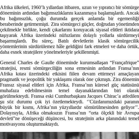
Afrika ülkeleri, 1960’lı yıllardan itibaren, uzun ve yıpratıcı bir sömürge
döneminin ardından bağımsızlıklarını kazanmaya başlamışlardı. Ancak
bu bağımsızlık, çoğu durumda gerçek anlamda bir egemenliği
beraberinde getirmemişti. Zira sömürgeci güçler, doğrudan yönetimden
çekilmekle birlikte, kendi çıkarlarını koruyacak siyasal elitleri iktidara
taşıyarak Afrika üzerindeki nüfuzlarını dolaylı yollarla sürdürmeyi
başarmışlardı. Bu süreç, Batılı devletlerin klasik sömürgecilik
yöntemlerinin sürdürülemez hâle geldiğini fark etmeleri ve daha örtük,
daha esnek stratejilere yönelmeleriyle şekillenmişti.
General Charles de Gaulle döneminde kurumsallaşan “Françafrique”
stratejisi, resmi sömürgeciliğin sona ermesinin ardından Fransa’nın
Afrika kıtası üzerindeki etkisini fiilen devam ettirmeyi amaçlayan
pragmatik ve jeopolitik bir yaklaşımı olarak öne çıkmıştı. Zira dönemin
Fransız siyasal elitleri için Afrika, Fransa’nın küresel güç statüsünü
muhafaza edebilmesinin temel dayanaklarından biri olarak
görülmekteydi. Fransa eski Cumhurbaşkanı Jacques Chirac’a atfedilen
şu söz durumu çok iyi özetlemekteydi. ‘’Cüzdanımızdaki paranın
büyük bir kısmı, Afrika’nın yüzyıllardır sömürülmesinden geliyor’’.
Dolayısıyla, Afrika olmaksızın Fransa’nın “orta ölçekli bir Avrupa
devleti”ne dönüşeceği düşüncesi, bu stratejinin arka planındaki temel
motivasyonu oluşturmaktaydı.