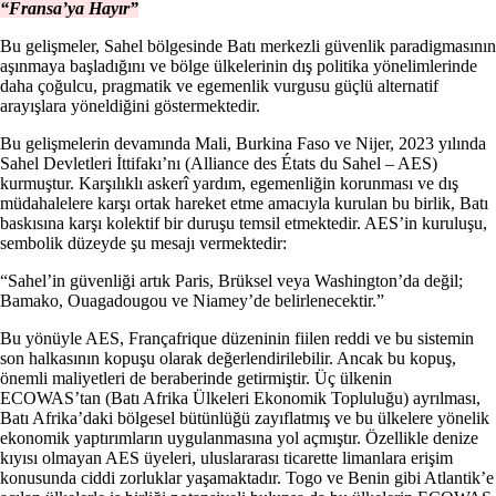
“Fransa’ya Hayır”
Bu gelişmeler, Sahel bölgesinde Batı merkezli güvenlik paradigmasının
aşınmaya başladığını ve bölge ülkelerinin dış politika yönelimlerinde
daha çoğulcu, pragmatik ve egemenlik vurgusu güçlü alternatif
arayışlara yöneldiğini göstermektedir.
Bu gelişmelerin devamında Mali, Burkina Faso ve Nijer, 2023 yılında
Sahel Devletleri İttifakı’nı (Alliance des États du Sahel – AES)
kurmuştur. Karşılıklı askerî yardım, egemenliğin korunması ve dış
müdahalelere karşı ortak hareket etme amacıyla kurulan bu birlik, Batı
baskısına karşı kolektif bir duruşu temsil etmektedir. AES’in kuruluşu,
sembolik düzeyde şu mesajı vermektedir:
“Sahel’in güvenliği artık Paris, Brüksel veya Washington’da değil;
Bamako, Ouagadougou ve Niamey’de belirlenecektir.”
Bu yönüyle AES, Françafrique düzeninin fiilen reddi ve bu sistemin
son halkasının kopuşu olarak değerlendirilebilir. Ancak bu kopuş,
önemli maliyetleri de beraberinde getirmiştir. Üç ülkenin
ECOWAS’tan (Batı Afrika Ülkeleri Ekonomik Topluluğu) ayrılması,
Batı Afrika’daki bölgesel bütünlüğü zayıflatmış ve bu ülkelere yönelik
ekonomik yaptırımların uygulanmasına yol açmıştır. Özellikle denize
kıyısı olmayan AES üyeleri, uluslararası ticarette limanlara erişim
konusunda ciddi zorluklar yaşamaktadır. Togo ve Benin gibi Atlantik’e