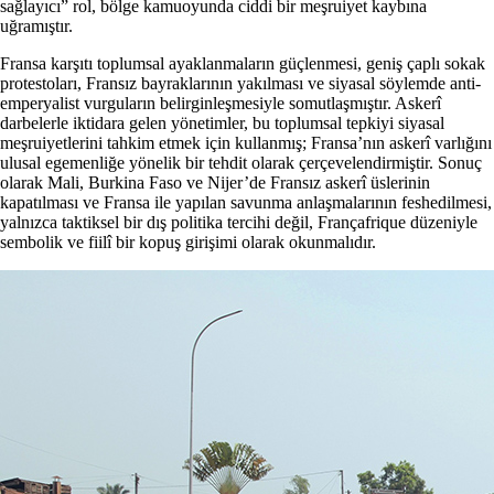
sağlayıcı” rol, bölge kamuoyunda ciddi bir meşruiyet kaybına
uğramıştır.
Fransa karşıtı toplumsal ayaklanmaların güçlenmesi, geniş çaplı sokak
protestoları, Fransız bayraklarının yakılması ve siyasal söylemde anti-
emperyalist vurguların belirginleşmesiyle somutlaşmıştır. Askerî
darbelerle iktidara gelen yönetimler, bu toplumsal tepkiyi siyasal
meşruiyetlerini tahkim etmek için kullanmış; Fransa’nın askerî varlığını
ulusal egemenliğe yönelik bir tehdit olarak çerçevelendirmiştir. Sonuç
olarak Mali, Burkina Faso ve Nijer’de Fransız askerî üslerinin
kapatılması ve Fransa ile yapılan savunma anlaşmalarının feshedilmesi,
yalnızca taktiksel bir dış politika tercihi değil, Françafrique düzeniyle
sembolik ve fiilî bir kopuş girişimi olarak okunmalıdır.