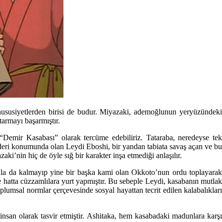
 hususiyetlerden birisi de budur. Miyazaki, ademoğlunun yeryüzündeki
ktarmayı başarmıştır.
, “Demir Kasabası” olarak tercüme edebiliriz. Tataraba, neredeyse tek
ideri konumunda olan Leydi Eboshi, bir yandan tabiata savaş açan ve bu
ki’nin hiç de öyle sığ bir karakter inşa etmediği anlaşılır.
unla da kalmayıp yine bir başka kami olan Okkoto’nun ordu toplayarak
e hatta cüzzamlılara yurt yapmıştır. Bu sebeple Leydi, kasabanın mutlak
lumsal normlar çerçevesinde sosyal hayattan tecrit edilen kalabalıkları
nsan olarak tasvir etmiştir. Ashitaka, hem kasabadaki madunlara karşı