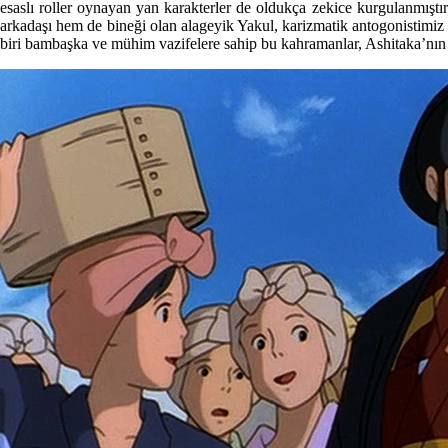
esaslı roller oynayan yan karakterler de oldukça zekice kurgulanmıştı
arkadaşı hem de bineği olan alageyik Yakul, karizmatik antogonistimiz
biri bambaşka ve mühim vazifelere sahip bu kahramanlar, Ashitaka’nın şa