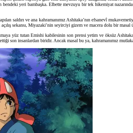
 bendeki yeri bambaşka. Elbette mevzuyu bir tek hikemiyat nazarından 
pılan saldırı ve ana kahramanımız Ashitaka’nın efsanevî mukavemetiyl
k açılış sekansı, Miyazaki’nin seyirciyi gizem ve macera dolu bir masal ü
ya yüz tutan Emishi kabilesinin son prensi yetim ve öksüz Ashitaka,
 ettiği son insanlardan biridir. Ancak masal bu ya, kahramanımız mutlaka