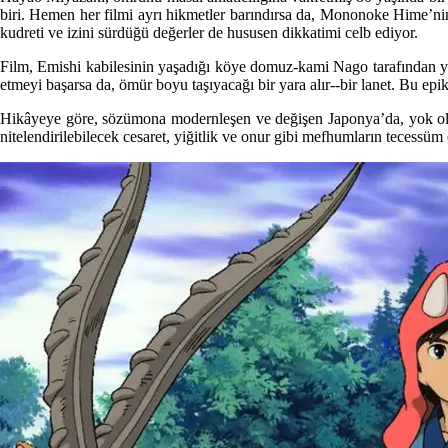
biri. Hemen her filmi ayrı hikmetler barındırsa da, Mononoke Hime’nin
kudreti ve izini sürdüğü değerler de hususen dikkatimi celb ediyor.
Film, Emishi kabilesinin yaşadığı köye domuz-kami Nago tarafından ya
etmeyi başarsa da, ömür boyu taşıyacağı bir yara alır--bir lanet. Bu epi
Hikâyeye göre, sözümona modernleşen ve değişen Japonya’da, yok olma
nitelendirilebilecek cesaret, yiğitlik ve onur gibi mefhumların tecessüm