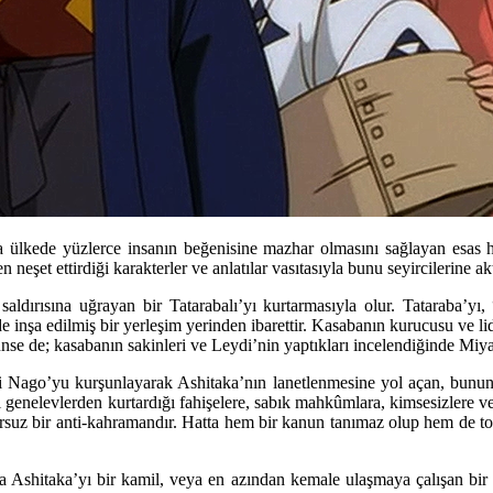
rca ülkede yüzlerce insanın beğenisine mazhar olmasını sağlayan esas
 neşet ettirdiği karakterler ve anlatılar vasıtasıyla bunu seyircilerine a
saldırısına uğrayan bir Tatarabalı’yı kurtarmasıyla olur. Tataraba’yı
 inşa edilmiş bir yerleşim yerinden ibarettir. Kasabanın kurucusu ve l
nse de; kasabanın sakinleri ve Leydi’nin yaptıkları incelendiğinde Miyaza
’si Nago’yu kurşunlayarak Ashitaka’nın lanetlenmesine yol açan, bun
ı genelevlerden kurtardığı fahişelere, sabık mahkûmlara, kimsesizlere v
rsuz bir anti-kahramandır. Hatta hem bir kanun tanımaz olup hem de top
 Ashitaka’yı bir kamil, veya en azından kemale ulaşmaya çalışan bir i