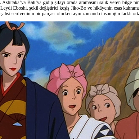
r. Ashitaka’ya Batı’ya gidip şifayı orada aramasını salık veren bilge 
 Leydi Eboshi, şekil değiştirici keşiş Jiko-Bo ve hikâyenin esas kahra
hsi serüveninin bir parçası olurken aynı zamanda insanlığın farklı ortak