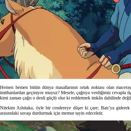
Hemen hemen bütün dünya masallarının ortak noktası olan maceraya ç
imtihanlardan geçmiyor muyuz? Mesele, çağrıya verdiğimiz cevapla ilg
kimi zaman çağrı o denli güçlü olur ki reddetmek imkân dahilinde değil
Nitekim Ashitaka, öyle bir cendereye düşer ki çare; Batı’ya giderek 
arasındaki savaşı durdurmak için memur tayin edecektir.