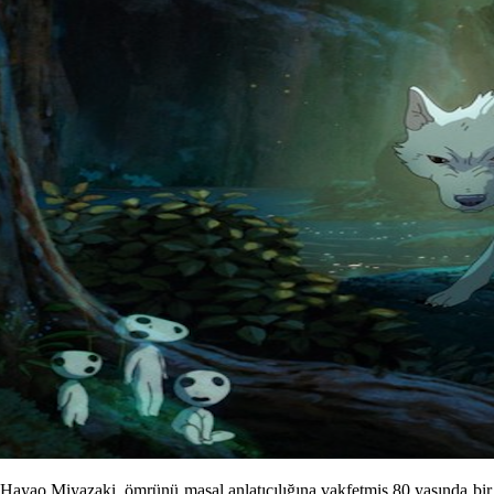
Hayao Miyazaki, ömrünü masal anlatıcılığına vakfetmiş 80 yaşında bir J