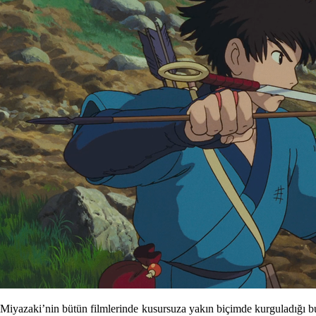
Miyazaki’nin bütün filmlerinde kusursuza yakın biçimde kurguladığı bu 