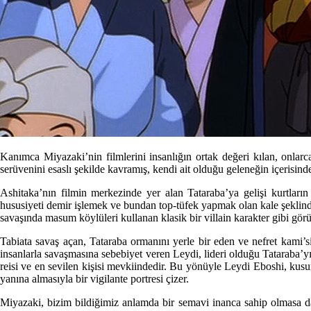
Kanımca Miyazaki’nin filmlerini insanlığın ortak değeri kılan, onla
serüvenini esaslı şekilde kavramış, kendi ait olduğu geleneğin içerisinden
Ashitaka’nın filmin merkezinde yer alan Tataraba’ya gelişi kurtların 
hususiyeti demir işlemek ve bundan top-tüfek yapmak olan kale şeklinde
savaşında masum köylüleri kullanan klasik bir villain karakter gibi görü
Tabiata savaş açan, Tataraba ormanını yerle bir eden ve nefret kami
insanlarla savaşmasına sebebiyet veren Leydi, lideri olduğu Tataraba’y
reisi ve en sevilen kişisi mevkiindedir. Bu yönüyle Leydi Eboshi, kusu
yanına almasıyla bir vigilante portresi çizer.
Miyazaki, bizim bildiğimiz anlamda bir semavi inanca sahip olmasa da