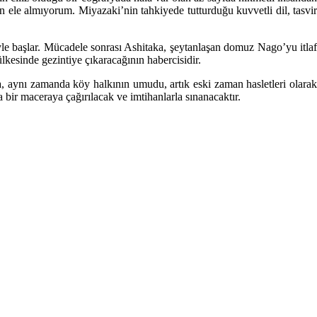
ele almıyorum. Miyazaki’nin tahkiyede tutturduğu kuvvetli dil, tasvir
e başlar. Mücadele sonrası Ashitaka, şeytanlaşan domuz Nago’yu itlaf
lkesinde gezintiye çıkaracağının habercisidir.
 aynı zamanda köy halkının umudu, artık eski zaman hasletleri olarak
 bir maceraya çağırılacak ve imtihanlarla sınanacaktır.