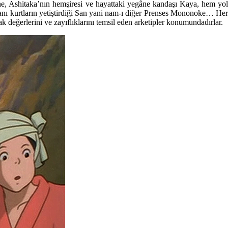
nine, Ashitaka’nın hemşiresi ve hayattaki yegâne kandaşı Kaya, hem yol
manı kurtların yetiştirdiği San yani nam-ı diğer Prenses Mononoke… Her
 değerlerini ve zayıflıklarını temsil eden arketipler konumundadırlar.