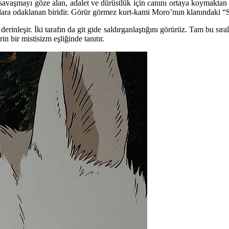
savaşmayı göze alan, adalet ve dürüstlük için canını ortaya koymakta
araflara odaklanan biridir. Görür görmez kurt-kami Moro’nun klanındaki
erinleşir. İki tarafın da git gide saldırganlaştığını görürüz. Tam bu sıral
n bir mistisizm eşliğinde tanıtır.