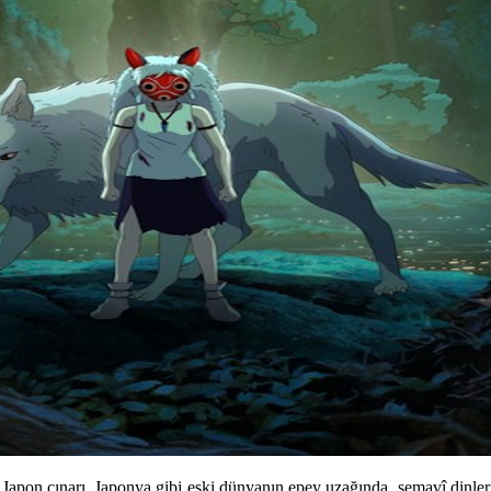
apon çınarı. Japonya gibi eski dünyanın epey uzağında, semavî dinlerin