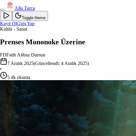
Alla Turca
Toggle theme
Kayıt Ol
Giriş Yap
Kültür - Sanat
Prenses Mononoke Üzerine
FD
Fatih Alibaz Dursun
7 Aralık 2025
(Güncellendi:
4 Aralık 2025
)
•
5
dk okuma