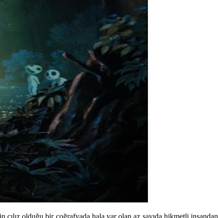
 cılız olduğu bir coğrafyada hala var olan az sayıda hikmetli insandan