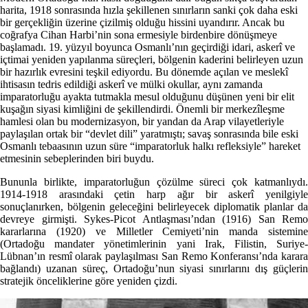
harita, 1918 sonrasında hızla şekillenen sınırların sanki çok daha eski
bir gerçekliğin üzerine çizilmiş olduğu hissini uyandırır. Ancak bu
coğrafya Cihan Harbi’nin sona ermesiyle birdenbire dönüşmeye
başlamadı. 19. yüzyıl boyunca Osmanlı’nın geçirdiği idari, askerî ve
içtimai yeniden yapılanma süreçleri, bölgenin kaderini belirleyen uzun
bir hazırlık evresini teşkil ediyordu. Bu dönemde açılan ve meslekî
ihtisasın tedris edildiği askerî ve mülki okullar, aynı zamanda
imparatorluğu ayakta tutmakla mesul olduğunu düşünen yeni bir elit
kuşağın siyasi kimliğini de şekillendirdi. Önemli bir merkezîleşme
hamlesi olan bu modernizasyon, bir yandan da Arap vilayetleriyle
paylaşılan ortak bir “devlet dili” yaratmıştı; savaş sonrasında bile eski
Osmanlı tebaasının uzun süre “imparatorluk halkı refleksiyle” hareket
etmesinin sebeplerinden biri buydu.
Bununla birlikte, imparatorluğun çözülme süreci çok katmanlıydı.
1914-1918 arasındaki çetin harp ağır bir askerî yenilgiyle
sonuçlanırken, bölgenin geleceğini belirleyecek diplomatik planlar da
devreye girmişti. Sykes-Picot Antlaşması’ndan (1916) San Remo
kararlarına (1920) ve Milletler Cemiyeti’nin manda sistemine
(Ortadoğu mandater yönetimlerinin yani Irak, Filistin, Suriye-
Lübnan’ın resmî olarak paylaşılması San Remo Konferansı’nda karara
bağlandı) uzanan süreç, Ortadoğu’nun siyasi sınırlarını dış güçlerin
stratejik önceliklerine göre yeniden çizdi.