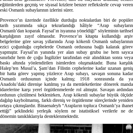
eğitimlerden geçmiş ve siyasal krizlere benzer reflekslerle cevap veren
eski Osmanlı subaylarının izlerini sürer.
Provence’ın üzerinde özellikle durduğu noktalardan biri de popüler
tarih yazımında sıkça tekrarlandığı hâliyle “Arap subayların
Osmanlı’dan koparak Faysal’ın isyanına yöneldiği” söyleminin tarihsel
karşılığının zayıf olmasıdır. Provence’ın kitapta kullandığı arşiv
belgelerine göre savaş yıllarında Arap kökenli Osmanlı subaylarının
ezici çoğunluğu cephelerde Osmanlı ordusuna bağlı kalarak görev
yapmıştır. Faysal’ın yanında yer alan subay grubu ise hem sayıca
sınırlıdır hem de çoğu İngilizler tarafından esir alındıktan sonra veya
baskı altında yönlendirilen isimlerden oluşmaktadır. Buna karşılık
Halep’ten Musul’a, Şam’dan Filistin cephelerine kadar uzanan geniş
bir hatta görev yapmış yüzlerce Arap subayı, savaşın sonuna kadar
Osmanlı ordusunun içinde kalmış; 1918 sonrasında da ya
Anadolu’daki direnişe katılmış ya da memleketlerine dönerek manda
idarelerine karşı yerel örgütlenmelerde rol almıştır. Savaşın ardından
ordunun çözülmesi beklenirken, Arap kökenli subaylar büyük ölçüde
dağılıp kaybolmamış, farklı direniş ve örgütlenme süreçlerinde yeniden
ortaya çıkmışlardır. Binaenaleyh “Arapların topluca Osmanlı’ya ihanet
ettiği” şeklindeki yerleşik söylem ne istatistiksel verilerle ne de
dönemin tanıklıklarıyla desteklenmektedir.