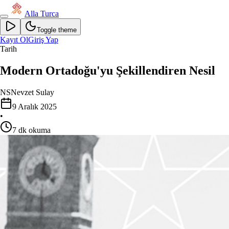
Alla Turca
Toggle theme
Kayıt Ol
Giriş Yap
Tarih
Modern Ortadoğu'yu Şekillendiren Nesil
NS
Nevzet Sulay
9 Aralık 2025
•
7
dk okuma