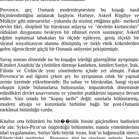
Provence, geç Osmanlı modernleşmesinin bu kuşağı nasıl
biçimlendirdiğini anlatarak başlıyor. Harbiye, Askerî Rüşdiye ve
Mülkiye gibi müesseseler –yukarıda da sözünü ettiğimiz gibi– merkezî
devlet fikri, disiplinli bir bürokrasi anlayışı ve “devletin kurtarıcıları”
oldukları duygusunu besleyen bir zihinsel evren sunmuştur. Askerî
eğitim toplumsal tabakaları bir ölçüde eşitleyen, geniş ölçekli bir
siyasal sosyalizasyon alanına dönüşmüş ve farklı etnik kökenlerden
gelen öğrencilerde güçlü bir Osmanlı aidiyetini pekiştirmiştir.
Savaş sonrası dönemde ise bu kuşağın izlediği güzergâhlar ayrışmıştır.
Kimileri Anadolu’da yürütülen direnişe katılırken, kimileri Suriye, Irak,
Filistin ve Ürdün’de yeni yönetimlerin içinde yer almıştır. Fakat
Provence’ın asıl ilgisini çeken şey bu ayrışmanın ortak bir yapısal
zemin üzerinde yükselmesidir: Bu subay ve bürokratlar, hangi siyasi
oluşum içinde bulunurlarsa bulunsunlar, imparatorluk döneminde
edindikleri devlet tasavvurunu ve yönetim pratiklerini taşımaya devam
ettiler. Yani ortada bir “kopuş tarihi” değil; sınırlarla bölünmemiş,
modern altyapı ve kurumlarla birbirine bağlı bir post-Osmanlı
mekânsal bütünlüğü vardır.
Kitabın orta bölümleri bu büt��nlük hissini güçlendiren hadiseleri
ele alır: Sykes-Picot’un öngördüğü bölünmeler, manda yönetimlerinin
idari uygulamaları, Suriye’deki büyük isyan, Irak’ın bağımsızlık süreci,
Filistin’deki gerilimler... Provence, tüm bu olayların ardında, benzer