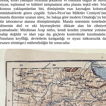
birkaç temel yaklaşım etrafında şekillenir ve esasında bugün de süren
siyasi, toplumsal ve kültürel tartışmaların arka planını teşkil eder. Söz
konusu yaklaşımlardan biri, dönüşümün esas kaynağını kolonyal
müdahalelerde gören çizgidir. Sykes-Picot’tan Milletler Cemiyeti’nin
manda düzenine uzanan süreç, bu bakışa göre modern Ortadoğu’yu bir
tür laboratuvar alanına dönüştürmüştür. Manda sisteminin temelinde
dönemin dinî ve ırki hiyerarşilerini dikkate alan bir zihniyet
yatmaktadır; Müslüman Arap nüfus, kendi kendini yönetme yetisine
sahip değildir ve idari yapı dış güçlerin kontrolünde kurulmalıdır.
Sınırların keyfîliği, devletlerin kırılganlığı ve siyasi istikrarsızlık da
esasen sömürgeci mühendisliğin bir sonucudur.