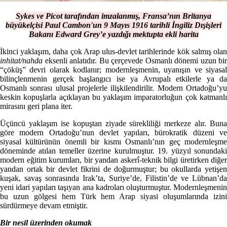
Sykes ve Picot tarafından imzalanmış, Fransa’nın Britanya
büyükelçisi Paul Cambon'un 9 Mayıs 1916 tarihli İngiliz Dışişleri
Bakanı Edward Grey’e yazdığı mektupta ekli harita
İkinci yaklaşım, daha çok Arap ulus-devlet tarihlerinde kök salmış olan
inhitat/nahda
eksenli anlatıdır. Bu çerçevede Osmanlı dönemi uzun bir
“çöküş” devri olarak kodlanır; modernleşmenin, uyanışın ve siyasal
bilinçlenmenin gerçek başlangıcı ise ya Avrupalı etkilerle ya da
Osmanlı sonrası ulusal projelerle ilişkilendirilir. Modern Ortadoğu’yu
keskin kopuşlarla açıklayan bu yaklaşım imparatorluğun çok katmanlı
mirasını geri plana iter.
Üçüncü yaklaşım ise kopuştan ziyade sürekliliği merkeze alır. Buna
göre modern Ortadoğu’nun devlet yapıları, bürokratik düzeni ve
siyasal kültürünün önemli bir kısmı Osmanlı’nın geç modernleşme
döneminde atılan temeller üzerine kurulmuştur. 19. yüzyıl sonundaki
modern eğitim kurumları, bir yandan askerî-teknik bilgi üretirken diğer
yandan ortak bir devlet fikrini de doğurmuştur; bu okullarda yetişen
kuşak, savaş sonrasında Irak’ta, Suriye’de, Filistin’de ve Lübnan’da
yeni idari yapıları taşıyan ana kadroları oluşturmuştur. Modernleşmenin
bu uzun gölgesi hem Türk hem Arap siyasi oluşumlarında izini
sürdürmeye devam etmiştir.
Bir nesil üzerinden okumak