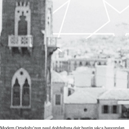
Modern Ortadoğu’nun nasıl doğduğuna dair bugün sıkça başvurulan