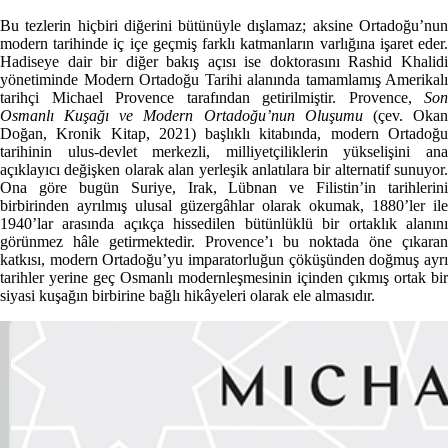
Bu tezlerin hiçbiri diğerini bütünüyle dışlamaz; aksine Ortadoğu’nun
modern tarihinde iç içe geçmiş farklı katmanların varlığına işaret eder.
Hadiseye dair bir diğer bakış açısı ise doktorasını Rashid Khalidi
yönetiminde Modern Ortadoğu Tarihi alanında tamamlamış Amerikalı
tarihçi Michael Provence tarafından getirilmiştir. Provence,
Son
Osmanlı Kuşağı ve Modern Ortadoğu’nun Oluşumu
(çev. Oka
Doğan, Kronik Kitap, 2021) başlıklı kitabında, modern Ortadoğu
tarihinin ulus-devlet merkezli, milliyetçiliklerin yükselişini ana
açıklayıcı değişken olarak alan yerleşik anlatılara bir alternatif sunuyor.
Ona göre bugün Suriye, Irak, Lübnan ve Filistin’in tarihlerini
birbirinden ayrılmış ulusal güzergâhlar olarak okumak, 1880’ler ile
1940’lar arasında açıkça hissedilen bütünlüklü bir ortaklık alanını
görünmez hâle getirmektedir. Provence’ı bu noktada öne çıkaran
katkısı, modern Ortadoğu’yu imparatorluğun çöküşünden doğmuş ayrı
tarihler yerine geç Osmanlı modernleşmesinin içinden çıkmış ortak bir
siyasi kuşağın birbirine bağlı hikâyeleri olarak ele almasıdır.