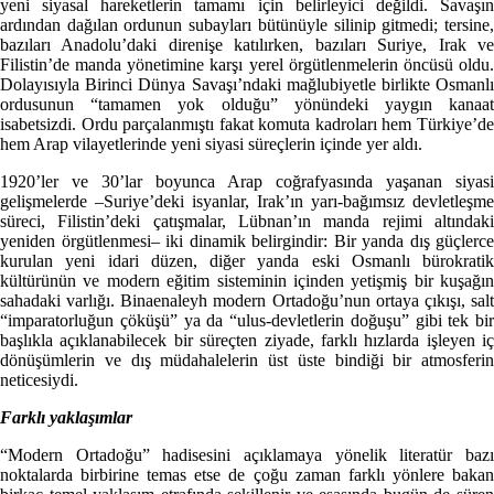
yeni siyasal hareketlerin tamamı için belirleyici değildi. Savaşın
ardından dağılan ordunun subayları bütünüyle silinip gitmedi; tersine,
bazıları Anadolu’daki direnişe katılırken, bazıları Suriye, Irak ve
Filistin’de manda yönetimine karşı yerel örgütlenmelerin öncüsü oldu.
Dolayısıyla Birinci Dünya Savaşı’ndaki mağlubiyetle birlikte Osmanlı
ordusunun “tamamen yok olduğu” yönündeki yaygın kanaat
isabetsizdi. Ordu parçalanmıştı fakat komuta kadroları hem Türkiye’de
hem Arap vilayetlerinde yeni siyasi süreçlerin içinde yer aldı.
1920’ler ve 30’lar boyunca Arap coğrafyasında yaşanan siyasi
gelişmelerde –Suriye’deki isyanlar, Irak’ın yarı-bağımsız devletleşme
süreci, Filistin’deki çatışmalar, Lübnan’ın manda rejimi altındaki
yeniden örgütlenmesi– iki dinamik belirgindir: Bir yanda dış güçlerce
kurulan yeni idari düzen, diğer yanda eski Osmanlı bürokratik
kültürünün ve modern eğitim sisteminin içinden yetişmiş bir kuşağın
sahadaki varlığı. Binaenaleyh modern Ortadoğu’nun ortaya çıkışı, salt
“imparatorluğun çöküşü” ya da “ulus-devletlerin doğuşu” gibi tek bir
başlıkla açıklanabilecek bir süreçten ziyade, farklı hızlarda işleyen iç
dönüşümlerin ve dış müdahalelerin üst üste bindiği bir atmosferin
neticesiydi.
Farklı yaklaşımlar
“Modern Ortadoğu” hadisesini açıklamaya yönelik literatür bazı
noktalarda birbirine temas etse de çoğu zaman farklı yönlere bakan