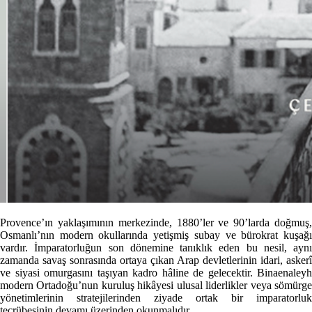
Provence’ın yaklaşımının merkezinde, 1880’ler ve 90’larda doğmuş,
Osmanlı’nın modern okullarında yetişmiş subay ve bürokrat kuşağı
vardır. İmparatorluğun son dönemine tanıklık eden bu nesil, aynı
zamanda savaş sonrasında ortaya çıkan Arap devletlerinin idari, askerî
ve siyasi omurgasını taşıyan kadro hâline de gelecektir. Binaenaleyh
modern Ortadoğu’nun kuruluş hikâyesi ulusal liderlikler veya sömürge
yönetimlerinin stratejilerinden ziyade ortak bir imparatorluk
tecrübesinin devamı üzerinden okunmalıdır.