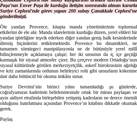
Paşa’nın Enver Paşa ile kurduğu iletişim sonrasında alınan kararla
Suriye Cephesi’nde görev yapan 200 subay Çanakkale Cephesi’ne
gönderilmişti.
Öte yandan Provence, kitapta manda yönetimlerinin toplumsal
etkilerini de ele alır. Manda idarelerinin kurduğu düzen, yerel elitleri bir
yandan işbirliğine teşvik ederken diğer yandan geniş halk kesimlerinde
direniş biçimlerini tetiklemektedir. Provence bu dinamikleri, ne
tamamen sömürgeci manipülasyonla ne de bütünüyle yerel millî
bilinçlenmeyle açıklamaya çalışır; her iki unsurun da iç içe geçtiği
karmaşık bir siyasal atmosfer çizer. Bu çerçeve modern Ortadoğu’nun
siyasal kültüründe görülen merkeziyetçilik, askerî bürokrasinin ağırlığı
ve kriz zamanlarında ordunun belirleyici rolü gibi unsurların kökenine
dair daha bütüncül bir okuma imkânı sunar.
Suriye Devrimi’nin birinci yılını tamamladığı şu günlerde,
coğrafyamızın kaderinin belirlenmesinde ortak bir mirası paylaşan ve
aynı aidiyet etrafında birleşebilen yetişmiş kadroların ne derece önemli
olduğunu hatırlatması açısından Provence’ın kitabını dikkatle okumak
gerek.
Paylaş