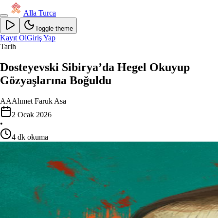
Alla Turca
Toggle theme
Kayıt Ol
Giriş Yap
Tarih
Dosteyevski Sibirya’da Hegel Okuyup
Gözyaşlarına Boğuldu
AA
Ahmet Faruk Asa
2 Ocak 2026
•
4
dk okuma