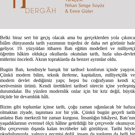
Belki biraz sert bir geçiş olacak ama bu gerçeklerden yola çıkınca
İslâm dünyasında tarih yazımının trajedisi de daha net görünür hale
geliyor. 19. yüzyıldan itibaren Batı eğitim modelleri ve milliyetçi
öğretim hâkim oldukça okullarda okutulan tarih, hızla ulus-devlet
mitlerini önceledi. Akran topraklarda da benzer ayrımlar oldu.
Bugün Batı, kendisiyle barışık bir tarihsel konforun içinde yaşıyor.
Çünkü modern bilim, teknik ilerleme, kapitalizm, milliyetçilik ve
modern devlet dediğimiz yapı; hepsi bu coğrafyanın kendi iç
serüveninin ürünü. Kendi ürettikleri tarihsel sürecin içine yerleşmiş
durumdalar. Bu yüzden modernlik onlar için bir kriz değil, büyük
ölçüde bir devamlılık hâli.
Bizim gibi toplumlar içinse tarih, çoğu zaman sığınılacak bir hafıza
olmaktan ziyade, taşınması zor bir yük. Çünkü bugün geçerli tarih
anlatısı Batı merkezli bir zaman kurgusu. İnsanlığın hikâyesi, Batı’nın
yaşadıklarının evrensel ölçü hâline getirildiği bir çerçevede okunuyor.
Bu çerçevenin dışında kalan tecrübeler tali görülüyor. Tarihi böyle
okuduğunuzda, yalnızca geçmişi değil, insanı da toplumu da belli bir