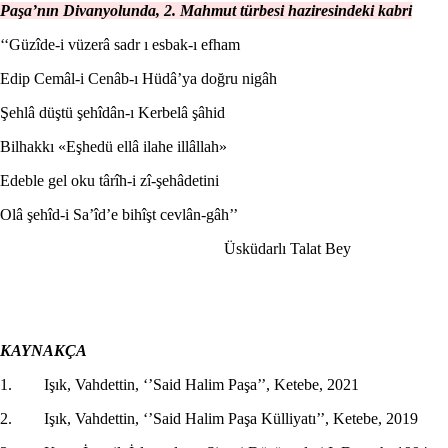
Paşa’nın Divanyolunda, 2. Mahmut türbesi haziresindeki kabri
‘‘Güzîde-i vüzerâ sadr ı esbak-ı efham
Edip Cemâl-i Cenâb-ı Hüdâ’ya doğru nigâh
Şehlâ düştü şehîdân-ı Kerbelâ şâhid
Bilhakkı «Eşhedü ellâ ilahe illâllah»
Edeble gel oku târîh-i zî-şehâdetini
Olâ şehîd-i Sa’îd’e bihîşt cevlân-gâh’’
Üsküdarlı Talat Bey
KAYNAKÇA
1. Işık, Vahdettin, ‘’Said Halim Paşa’’, Ketebe, 2021
2. Işık, Vahdettin, ‘’Said Halim Paşa Külliyatı’’, Ketebe, 2019