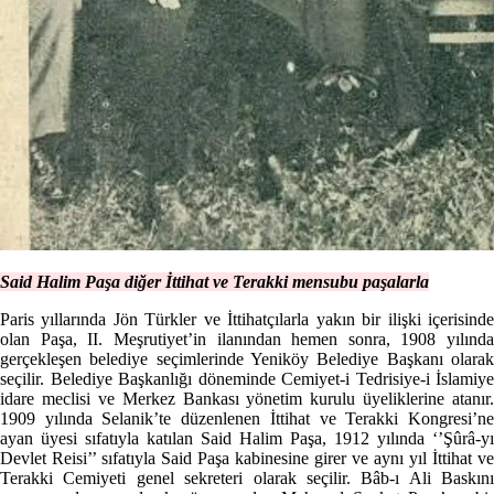
Said Halim Paşa diğer İttihat ve Terakki mensubu paşalarla
Paris yıllarında Jön Türkler ve İttihatçılarla yakın bir ilişki içerisinde
olan Paşa, II. Meşrutiyet’in ilanından hemen sonra, 1908 yılında
gerçekleşen belediye seçimlerinde Yeniköy Belediye Başkanı olarak
seçilir. Belediye Başkanlığı döneminde Cemiyet-i Tedrisiye-i İslamiye
idare meclisi ve Merkez Bankası yönetim kurulu üyeliklerine atanır.
1909 yılında Selanik’te düzenlenen İttihat ve Terakki Kongresi’ne
ayan üyesi sıfatıyla katılan Said Halim Paşa, 1912 yılında ‘’Şûrâ-yı
Devlet Reisi’’ sıfatıyla Said Paşa kabinesine girer ve aynı yıl İttihat ve
Terakki Cemiyeti genel sekreteri olarak seçilir. Bâb-ı Ali Baskını