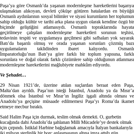
Paşa’ya göre Osmanlı’da yaşanan modernleşme hareketlerini başarıya
ulaşmaktan alıkoyan, devleti çöküşe götüren hatalardan en büyüğü
Osmanlı aydınlarının sosyal bilimler ve siyasi kurumların her toplumun
sahip olduğu kültür ve tarihi arka plana uygun olarak kendine özgü bir
biçimde geliştiğini atlamasıydı. Osmanlı topraklarında hayata
geçirilmeye çalışılan modernleşme hareketleri sorunun teşhisi,
tedavinin tespiti ve uygulamaya geçilmesi gibi safhaları yok sayarak
Batı’da başarılı olmuş ve orada yaşanan sorunları çözmüş bazı
uygulamaların taklidinden ibaret kalıyordu. Osmanlı
İmparatorluğu’nun Batı’ya göre farklı bir toplum yapısına, farklı
sorunlara ve doğal olarak farklı çözümlere sahip olduğunun atlanması
modernleşme hareketlerini mağlubiyete mahkûm ediyordu.
Ve Şehadet…
29 Nisan 1921’de, üzerine atılan suçlardan beraat eden Paşa,
Malta’dan ayrıldı. Paşa’nın isteği İstanbul, Anadolu ya da Mısır’a
dönmek olsa İstanbul ve Mısır’ın İngiliz işgali altında olması ve
Anadolu’ya geçişine müsaade edilmemesi Paşa’yı Roma’da ikamet
etmeye mecbur bıraktı.
Said Halim Paşa için durmak, teslim olmak demekti. O, gurbetin
kucağında dahi Anadolu’da şahlanan Milli Mücadele’ye destek olmak
için çırpındı. İstiklal Harbine bağışlamak amacıyla İtalyan bankalarıyla
iki milyon sterlinlik bir borç anlaşmasının altına imza attığı gün,