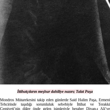
İttihatçıların meşhur dahiliye nazırı; Talat Paşa
Mondros Mütarekesini takip eden günlerde Said Halim Paşa, Ermeni
Tehcirinde taşıdığı sorumluluk sebebiyle İttihat ve Terakki
Cemiyeti’nin diğer önde gelen isimleriyle beraber Divan-ı Ali’ye