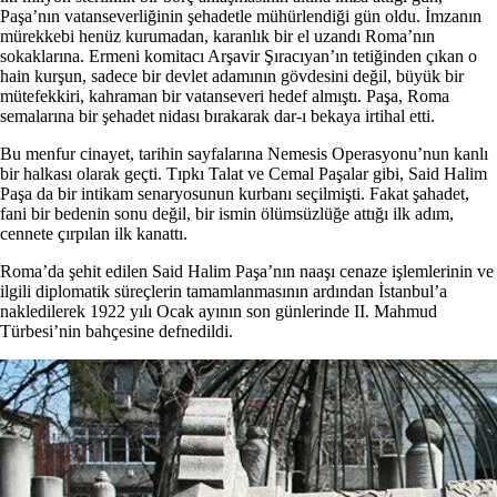
Paşa’nın vatanseverliğinin şehadetle mühürlendiği gün oldu. İmzanın
mürekkebi henüz kurumadan, karanlık bir el uzandı Roma’nın
sokaklarına. Ermeni komitacı Arşavir Şıracıyan’ın tetiğinden çıkan o
hain kurşun, sadece bir devlet adamının gövdesini değil, büyük bir
mütefekkiri, kahraman bir vatanseveri hedef almıştı. Paşa, Roma
semalarına bir şehadet nidası bırakarak dar-ı bekaya irtihal etti.
Bu menfur cinayet, tarihin sayfalarına Nemesis Operasyonu’nun kanlı
bir halkası olarak geçti. Tıpkı Talat ve Cemal Paşalar gibi, Said Halim
Paşa da bir intikam senaryosunun kurbanı seçilmişti. Fakat şahadet,
fani bir bedenin sonu değil, bir ismin ölümsüzlüğe attığı ilk adım,
cennete çırpılan ilk kanattı.
Roma’da şehit edilen Said Halim Paşa’nın naaşı cenaze işlemlerinin ve
ilgili diplomatik süreçlerin tamamlanmasının ardından İstanbul’a
nakledilerek 1922 yılı Ocak ayının son günlerinde II. Mahmud
Türbesi’nin bahçesine defnedildi.