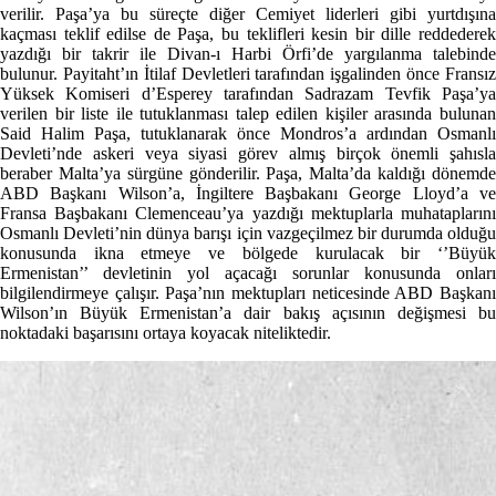
verilir. Paşa’ya bu süreçte diğer Cemiyet liderleri gibi yurtdışına
kaçması teklif edilse de Paşa, bu teklifleri kesin bir dille reddederek
yazdığı bir takrir ile Divan-ı Harbi Örfi’de yargılanma talebinde
bulunur. Payitaht’ın İtilaf Devletleri tarafından işgalinden önce Fransız
Yüksek Komiseri d’Esperey tarafından Sadrazam Tevfik Paşa’ya
verilen bir liste ile tutuklanması talep edilen kişiler arasında bulunan
Said Halim Paşa, tutuklanarak önce Mondros’a ardından Osmanlı
Devleti’nde askeri veya siyasi görev almış birçok önemli şahısla
beraber Malta’ya sürgüne gönderilir. Paşa, Malta’da kaldığı dönemde
ABD Başkanı Wilson’a, İngiltere Başbakanı George Lloyd’a ve
Fransa Başbakanı Clemenceau’ya yazdığı mektuplarla muhataplarını
Osmanlı Devleti’nin dünya barışı için vazgeçilmez bir durumda olduğu
konusunda ikna etmeye ve bölgede kurulacak bir ‘’Büyük
Ermenistan’’ devletinin yol açacağı sorunlar konusunda onları
bilgilendirmeye çalışır. Paşa’nın mektupları neticesinde ABD Başkanı
Wilson’ın Büyük Ermenistan’a dair bakış açısının değişmesi bu
noktadaki başarısını ortaya koyacak niteliktedir.