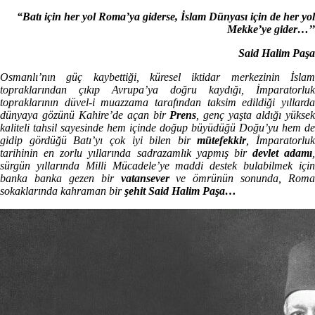
“Batı için her yol Roma’ya giderse, İslam Dünyası için de her yol
Mekke’ye gider…’’
Said Halim Paşa
Osmanlı’nın güç kaybettiği, küresel iktidar merkezinin İslam
topraklarından çıkıp Avrupa’ya doğru kaydığı, İmparatorluk
topraklarının düvel-i muazzama tarafından taksim edildiği yıllarda
dünyaya gözünü Kahire’de açan bir
Prens
, genç yaşta aldığı yükse
kaliteli tahsil sayesinde hem içinde doğup büyüdüğü Doğu’yu hem de
gidip gördüğü Batı’yı çok iyi bilen bir
mütefekkir
, İmparatorluk
tarihinin en zorlu yıllarında sadrazamlık yapmış bir
devlet adamı
,
sürgün yıllarında Milli Mücadele’ye maddi destek bulabilmek için
banka banka gezen bir
vatansever
ve ömrünün sonunda, Roma
sokaklarında kahraman bir
şehit Said Halim Paşa…