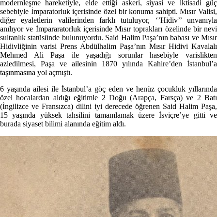
modernleşme hareketiyle, elde ettiği askeri, siyasi ve iktisadi güç
sebebiyle İmparatorluk içerisinde özel bir konuma sahipti. Mısır Valisi,
diğer eyaletlerin valilerinden farklı tutuluyor, ‘’Hidiv’’ unvanıyla
anılıyor ve İmpararatorluk içerisinde Mısır toprakları özelinde bir nevi
sultanlık statüsünde bulunuyordu. Said Halim Paşa’nın babası ve Mısır
Hidivliğinin varisi Prens Abdülhalim Paşa’nın Mısır Hidivi Kavalalı
Mehmed Ali Paşa ile yaşadığı sorunlar hasebiyle varislikten
azledilmesi, Paşa ve ailesinin 1870 yılında Kahire’den İstanbul’a
taşınmasına yol açmıştı.
6 yaşında ailesi ile İstanbul’a göç eden ve henüz çocukluk yıllarında
özel hocalardan aldığı eğitimle 2 Doğu (Arapça, Farsça) ve 2 Batı
(İngilizce ve Fransızca) dilini iyi derecede öğrenen Said Halim Paşa,
15 yaşında yüksek tahsilini tamamlamak üzere İsviçre’ye gitti ve
burada siyaset bilimi alanında eğitim aldı.