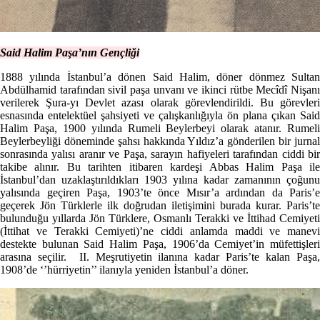
Said Halim Paşa’nın Gençliği
1888 yılında İstanbul’a dönen Said Halim, döner dönmez Sultan
Abdülhamid tarafından sivil paşa unvanı ve ikinci rütbe Mecîdî Nişanı
verilerek Şura-yı Devlet azası olarak görevlendirildi. Bu görevleri
esnasında entelektüel şahsiyeti ve çalışkanlığıyla ön plana çıkan Said
Halim Paşa, 1900 yılında Rumeli Beylerbeyi olarak atanır. Rumeli
Beylerbeyliği döneminde şahsı hakkında Yıldız’a gönderilen bir jurnal
sonrasında yalısı aranır ve Paşa, sarayın hafiyeleri tarafından ciddi bir
takibe alınır. Bu tarihten itibaren kardeşi Abbas Halim Paşa ile
İstanbul’dan uzaklaştırıldıkları 1903 yılına kadar zamanının çoğunu
yalısında geçiren Paşa, 1903’te önce Mısır’a ardından da Paris’e
geçerek Jön Türklerle ilk doğrudan iletişimini burada kurar. Paris’te
bulunduğu yıllarda Jön Türklere, Osmanlı Terakki ve İttihad Cemiyeti
(İttihat ve Terakki Cemiyeti)’ne ciddi anlamda maddi ve manevi
destekte bulunan Said Halim Paşa, 1906’da Cemiyet’in müfettişleri
arasına seçilir. II. Meşrutiyetin ilanına kadar Paris’te kalan Paşa,
1908’de ‘’hürriyetin’’ ilanıyla yeniden İstanbul’a döner.