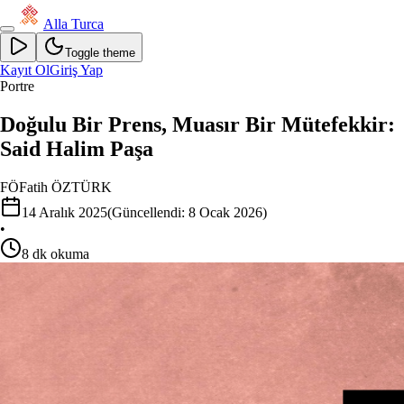
Alla Turca
Toggle theme
Kayıt Ol
Giriş Yap
Portre
Doğulu Bir Prens, Muasır Bir Mütefekkir:
Said Halim Paşa
FÖ
Fatih ÖZTÜRK
14 Aralık 2025
(Güncellendi:
8 Ocak 2026
)
•
8
dk okuma