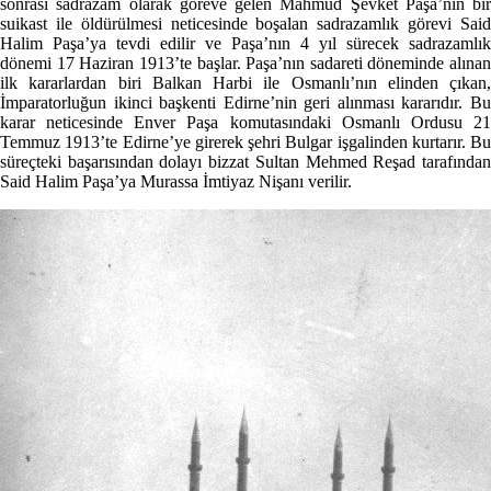
sonrası sadrazam olarak göreve gelen Mahmud Şevket Paşa’nın bir
suikast ile öldürülmesi neticesinde boşalan sadrazamlık görevi Said
Halim Paşa’ya tevdi edilir ve Paşa’nın 4 yıl sürecek sadrazamlık
dönemi 17 Haziran 1913’te başlar. Paşa’nın sadareti döneminde alınan
ilk kararlardan biri Balkan Harbi ile Osmanlı’nın elinden çıkan,
İmparatorluğun ikinci başkenti Edirne’nin geri alınması kararıdır. Bu
karar neticesinde Enver Paşa komutasındaki Osmanlı Ordusu 21
Temmuz 1913’te Edirne’ye girerek şehri Bulgar işgalinden kurtarır. Bu
süreçteki başarısından dolayı bizzat Sultan Mehmed Reşad tarafından
Said Halim Paşa’ya Murassa İmtiyaz Nişanı verilir.