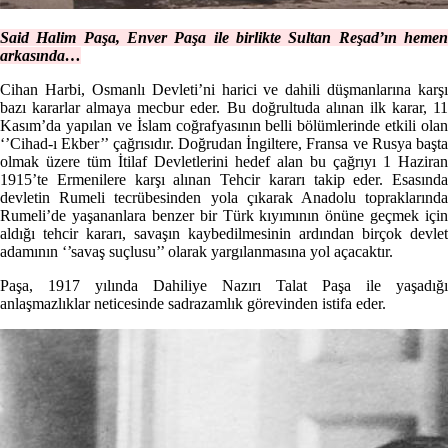
Said Halim Paşa, Enver Paşa ile birlikte Sultan Reşad’ın hemen
arkasında…
Cihan Harbi, Osmanlı Devleti’ni harici ve dahili düşmanlarına karşı
bazı kararlar almaya mecbur eder. Bu doğrultuda alınan ilk karar, 11
Kasım’da yapılan ve İslam coğrafyasının belli bölümlerinde etkili olan
‘’Cihad-ı Ekber’’ çağrısıdır. Doğrudan İngiltere, Fransa ve Rusya başta
olmak üzere tüm İtilaf Devletlerini hedef alan bu çağrıyı 1 Haziran
1915’te Ermenilere karşı alınan Tehcir kararı takip eder. Esasında
devletin Rumeli tecrübesinden yola çıkarak Anadolu topraklarında
Rumeli’de yaşananlara benzer bir Türk kıyımının önüne geçmek için
aldığı tehcir kararı, savaşın kaybedilmesinin ardından birçok devlet
adamının ‘’savaş suçlusu’’ olarak yargılanmasına yol açacaktır.
Paşa, 1917 yılında Dahiliye Nazırı Talat Paşa ile yaşadığı
anlaşmazlıklar neticesinde sadrazamlık görevinden istifa eder.