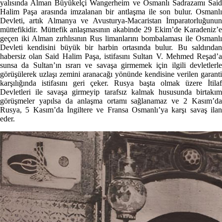
yalısında Alman Büyükelçi Wangerheim ve Osmanlı Sadrazamı Said
Halim Paşa arasında imzalanan bir antlaşma ile son bulur. Osmanlı
Devleti, artık Almanya ve Avusturya-Macaristan İmparatorluğunun
müttefikidir. Müttefik anlaşmasının akabinde 29 Ekim’de Karadeniz’e
geçen iki Alman zırhlısının Rus limanlarını bombalaması ile Osmanlı
Devleti kendisini büyük bir harbin ortasında bulur. Bu saldırıdan
habersiz olan Said Halim Paşa, istifasını Sultan V. Mehmed Reşad’a
sunsa da Sultan’ın ısrarı ve savaşa girmemek için ilgili devletlerle
görüşülerek uzlaşı zemini aranacağı yönünde kendisine verilen garanti
karşılığında istifasını geri çeker. Rusya başta olmak üzere İtilaf
Devletleri ile savaşa girmeyip tarafsız kalmak hususunda birtakım
görüşmeler yapılsa da anlaşma ortamı sağlanamaz ve 2 Kasım’da
Rusya, 5 Kasım’da İngiltere ve Fransa Osmanlı’ya karşı savaş ilan
eder.