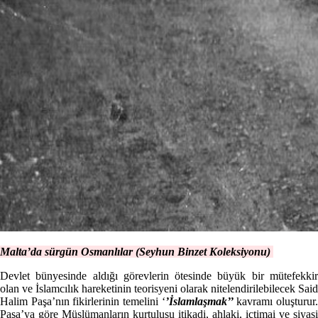
Malta’da sürgün Osmanlılar (Seyhun Binzet Koleksiyonu)
Devlet bünyesinde aldığı görevlerin ötesinde büyük bir mütefekkir
olan ve İslamcılık hareketinin teorisyeni olarak nitelendirilebilecek Said
Halim Paşa’nın fikirlerinin temelini ‘
’İslamlaşmak’’
kavramı oluşturur
Paşa’ya göre Müslümanların kurtuluşu itikadi, ahlaki, içtimai ve siyasi