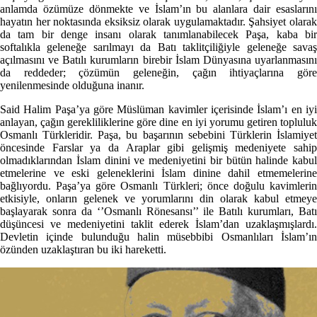
anlamda özümüze dönmekte ve İslam’ın bu alanlara dair esaslarını
hayatın her noktasında eksiksiz olarak uygulamaktadır. Şahsiyet olarak
da tam bir denge insanı olarak tanımlanabilecek Paşa, kaba bir
softalıkla geleneğe sarılmayı da Batı taklitçiliğiyle geleneğe savaş
açılmasını ve Batılı kurumların birebir İslam Dünyasına uyarlanmasını
da reddeder; çözümün geleneğin, çağın ihtiyaçlarına göre
yenilenmesinde olduğuna inanır.
Said Halim Paşa’ya göre Müslüman kavimler içerisinde İslam’ı en iyi
anlayan, çağın gerekliliklerine göre dine en iyi yorumu getiren topluluk
Osmanlı Türkleridir. Paşa, bu başarının sebebini Türklerin İslamiyet
öncesinde Farslar ya da Araplar gibi gelişmiş medeniyete sahip
olmadıklarından İslam dinini ve medeniyetini bir bütün halinde kabul
etmelerine ve eski geleneklerini İslam dinine dahil etmemelerine
bağlıyordu. Paşa’ya göre Osmanlı Türkleri; önce doğulu kavimlerin
etkisiyle, onların gelenek ve yorumlarını din olarak kabul etmeye
başlayarak sonra da ‘’Osmanlı Rönesansı’’ ile Batılı kurumları, Batı
düşüncesi ve medeniyetini taklit ederek İslam’dan uzaklaşmışlardı.
Devletin içinde bulunduğu halin müsebbibi Osmanlıları İslam’ın
özünden uzaklaştıran bu iki hareketti.