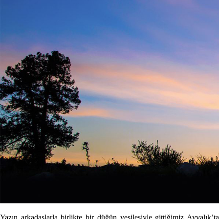
Yazın arkadaşlarla birlikte bir düğün vesilesiyle gittiğimiz Ayvalık’ta