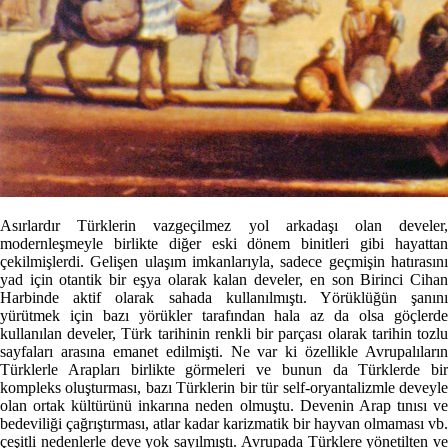
Asırlardır Türklerin vazgeçilmez yol arkadaşı olan develer,
modernleşmeyle birlikte diğer eski dönem binitleri gibi hayattan
çekilmişlerdi. Gelişen ulaşım imkanlarıyla, sadece geçmişin hatırasını
yad için otantik bir eşya olarak kalan develer, en son Birinci Cihan
Harbinde aktif olarak sahada kullanılmıştı. Yörüklüğün şanını
yürütmek için bazı yörükler tarafından hala az da olsa göçlerde
kullanılan develer, Türk tarihinin renkli bir parçası olarak tarihin tozlu
sayfaları arasına emanet edilmişti. Ne var ki özellikle Avrupalıların
Türklerle Arapları birlikte görmeleri ve bunun da Türklerde bir
kompleks oluşturması, bazı Türklerin bir tür self-oryantalizmle deveyle
olan ortak kültürünü inkarına neden olmuştu. Devenin Arap tınısı ve
bedeviliği çağrıştırması, atlar kadar karizmatik bir hayvan olmaması vb.
çeşitli nedenlerle deve yok sayılmıştı. Avrupada Türklere yönetilten ve