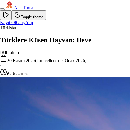
Alla Turca
Toggle theme
Kayıt Ol
Giriş Yap
Türkistan
Türklere Küsen Hayvan: Deve
İB
İbrahim
20 Kasım 2025
(Güncellendi:
2 Ocak 2026
)
•
6
dk okuma