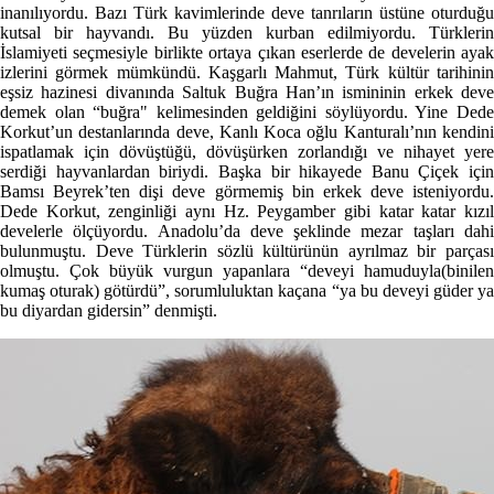
inanılıyordu. Bazı Türk kavimlerinde deve tanrıların üstüne oturduğu
kutsal bir hayvandı. Bu yüzden kurban edilmiyordu. Türklerin
İslamiyeti seçmesiyle birlikte ortaya çıkan eserlerde de develerin ayak
izlerini görmek mümkündü. Kaşgarlı Mahmut, Türk kültür tarihinin
eşsiz hazinesi divanında Saltuk Buğra Han’ın ismininin erkek deve
demek olan “buğra" kelimesinden geldiğini söylüyordu. Yine Dede
Korkut’un destanlarında deve, Kanlı Koca oğlu Kanturalı’nın kendini
ispatlamak için dövüştüğü, dövüşürken zorlandığı ve nihayet yere
serdiği hayvanlardan biriydi. Başka bir hikayede Banu Çiçek için
Bamsı Beyrek’ten dişi deve görmemiş bin erkek deve isteniyordu.
Dede Korkut, zenginliği aynı Hz. Peygamber gibi katar katar kızıl
develerle ölçüyordu. Anadolu’da deve şeklinde mezar taşları dahi
bulunmuştu. Deve Türklerin sözlü kültürünün ayrılmaz bir parçası
olmuştu. Çok büyük vurgun yapanlara “deveyi hamuduyla(binilen
kumaş oturak) götürdü”, sorumluluktan kaçana “ya bu deveyi güder ya
bu diyardan gidersin” denmişti.