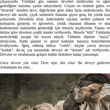
çıkarıyordu. Yörükler göç zamanı develeri süslüyorlar ve uğur
getirdiğine inanılan çanlar takıyorlardı. Göçün en önünde giden ve
“beserek” denilen deve, diğerlerine göre daha fazla süsleniyordu. Bu
deveyi allı morlu, çiçek süslemeli fistanlar giyen genç bir yörük kızı
çekiyordu. Develerin süsü, üstlerindeki eşyalar, serilen çulların ve
torbaların gösterişi ve işlemeleri, yörük obasının itibarını ve oba
kadınlarının maharetini gösterdiği için itinayla seçiliyordu. Yaşına ve
türüne göre develere çeşitli isimler veriliyordu. Mesela “tülü” Türklerin
melezlediği yaygın bir soyun adıydı. Tülünün dişisine “maya”
deniyordu. Hatta şişman ve güzel kadınlar mayaya benzetilerek
övülüyordu. İğdış edilmiş tülüye “celeb”, küçük yavru deveye
“boduk”, iki-üç yaş arasındaki deveye de “dorum” adı veriliyordu.
Develer ve etraflarında gelişen kültür türkülere kadar yansımıştı.
Gara devem yüz olsa/ Dere tepe düz olsa/ Bu deveyi güderin/
Arkadaşım kız olsa…