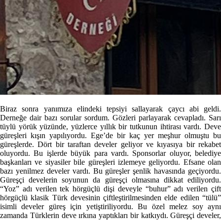
Biraz sonra yanımıza elindeki tepsiyi sallayarak çaycı abi geldi.
Derneğe dair bazı sorular sordum. Gözleri parlayarak cevapladı. Sarı
tüylü yörük yüzünde, yüzlerce yıllık bir tutkunun ihtirası vardı. Deve
güreşleri kışın yapılıyordu. Ege’de bir kaç yer meşhur olmuştu bu
güreşlerde. Dört bir taraftan develer geliyor ve kıyasıya bir rekabet
oluyordu. Bu işlerde büyük para vardı. Sponsorlar oluyor, belediye
başkanları ve siyasiler bile güreşleri izlemeye geliyordu. Efsane olan
bazı yenilmez develer vardı. Bu güreşler şenlik havasında geçiyordu.
Güreşçi develerin soyunun da güreşçi olmasına dikkat ediliyordu.
“Yoz” adı verilen tek hörgüçlü dişi deveyle “buhur” adı verilen çift
hörgüçlü klasik Türk devesinin çiftleştirilmesinden elde edilen “tülü”
isimli develer güreş için yetiştiriliyordu. Bu özel melez soy aynı
zamanda Türklerin deve ırkına yaptıkları bir katkıydı. Güreşçi develer,