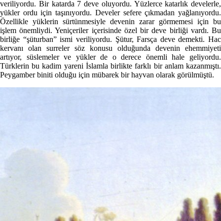
veriliyordu. Bir katarda 7 deve oluyordu. Yüzlerce katarlık develerle,
yükler ordu için taşınıyordu. Develer sefere çıkmadan yağlanıyordu.
Özellikle yüklerin sürtünmesiyle devenin zarar görmemesi için bu
işlem önemliydi. Yeniçeriler içerisinde özel bir deve birliği vardı. Bu
birliğe “şüturban” ismi veriliyordu. Şütur, Farsça deve demekti. Hac
kervanı olan surreler söz konusu olduğunda devenin ehemmiyeti
artıyor, süslemeler ve yükler de o derece önemli hale geliyordu.
Türklerin bu kadim yareni İslamla birlikte farklı bir anlam kazanmıştı.
Peygamber biniti olduğu için mübarek bir hayvan olarak görülmüştü.