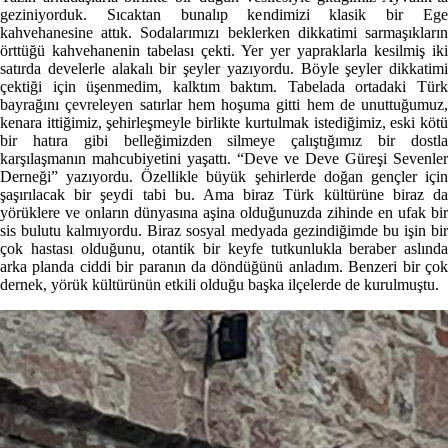
geziniyorduk. Sıcaktan bunalıp kendimizi klasik bir Ege
kahvehanesine attık. Sodalarımızı beklerken dikkatimi sarmaşıkların
örttüğü kahvehanenin tabelası çekti. Yer yer yapraklarla kesilmiş iki
satırda develerle alakalı bir şeyler yazıyordu. Böyle şeyler dikkatimi
çektiği için üşenmedim, kalktım baktım. Tabelada ortadaki Türk
bayrağını çevreleyen satırlar hem hoşuma gitti hem de unuttuğumuz,
kenara ittiğimiz, şehirleşmeyle birlikte kurtulmak istediğimiz, eski kötü
bir hatıra gibi belleğimizden silmeye çalıştığımız bir dostla
karşılaşmanın mahcubiyetini yaşattı. “Deve ve Deve Güreşi Sevenler
Derneği” yazıyordu. Özellikle büyük şehirlerde doğan gençler için
şaşırılacak bir şeydi tabi bu. Ama biraz Türk kültürüne biraz da
yörüklere ve onların dünyasına aşina olduğunuzda zihinde en ufak bir
sis bulutu kalmıyordu. Biraz sosyal medyada gezindiğimde bu işin bir
çok hastası olduğunu, otantik bir keyfe tutkunlukla beraber aslında
arka planda ciddi bir paranın da döndüğünü anladım. Benzeri bir çok
dernek, yörük kültürünün etkili olduğu başka ilçelerde de kurulmuştu.