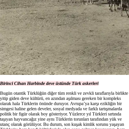
Birinci Cihan Harbinde deve üstünde Türk askerleri
Bugün otantik Türklüğün diğer tüm renkli ve zevkli taraflarıyla birlikte
yitip giden deve kültürü, en azından aşılması gereken bir kompleks
olarak hala Türklerin önünde duruyor. Avrupa’ya karşı ezikliğin bir
simgesi haline gelen develer, sosyal medyada ve farklı tartışmalarda
politik bir figür olarak boy gösteriyor. Yüzlerce yıl Türkleri sırtında
taşıyan hayvancağız yine aynı Türklerin torunları tarafından yük ve
utanç olarak görülüyor. Bu durum, son kuşak kimlik sorunu yaşayan