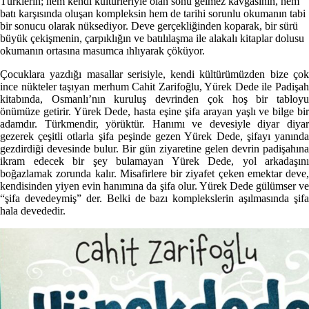
Türklerin; hem kendi kültürleriyle olan sonu gelmez kavgasının, hem
batı karşısında oluşan kompleksin hem de tarihi sorunlu okumanın tabi
bir sonucu olarak nüksediyor. Deve gerçekliğinden koparak, bir sürü
büyük çekişmenin, çarpıklığın ve batılılaşma ile alakalı kitaplar dolusu
okumanın ortasına masumca ıhlıyarak çöküyor.
Çocuklara yazdığı masallar serisiyle, kendi kültürümüzden bize çok
ince nükteler taşıyan merhum Cahit Zarifoğlu, Yürek Dede ile Padişah
kitabında, Osmanlı’nın kuruluş devrinden çok hoş bir tabloyu
önümüze getirir. Yürek Dede, hasta eşine şifa arayan yaşlı ve bilge bir
adamdır. Türkmendir, yörüktür. Hanımı ve devesiyle diyar diyar
gezerek çeşitli otlarla şifa peşinde gezen Yürek Dede, şifayı yanında
gezdirdiği devesinde bulur. Bir gün ziyaretine gelen devrin padişahına
ikram edecek bir şey bulamayan Yürek Dede, yol arkadaşını
boğazlamak zorunda kalır. Misafirlere bir ziyafet çeken emektar deve,
kendisinden yiyen evin hanımına da şifa olur. Yürek Dede gülümser ve
“şifa devedeymiş” der. Belki de bazı komplekslerin aşılmasında şifa
hala devededir.