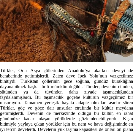
Türkler, Orta Asya çöllerinden Anadolu’ya akarken deveyi de
beraberinde getirmişlerdi. Zaten deve İpek Yolu’nun vazgeçilmez
binitiydi. Türkistan çöllerinin gece soğuna, gündüz kuraklığına
dayanabilmek başka türlü mümkün değildi. Türkler; devenin etinden,
sütünden ya da tüyünden daha ziyade taşımacılığından
faydalanmışlardı. Bu taşımacılık göçebe kültürün vazgeçilmez bir
unsuruydu. Tamamen yerleşik hayata adapte olmaları asırlar süren
Türkler, göç ve göçe dair unsurlar etrafında bir kültür meydana
getirmişlerdi. Devenin de merkezinde olduğu bu kültür, en rahat
günümüze kadar ulaşan yörüklerde gözlemlenebiliyordu. Kışın
bitimiyle yaylaya çıkan yörükler için bu nem ve hava değişiminde en
iyi tercih develerdi. Develerin yük taşıma kapasitesi de onları ön plana