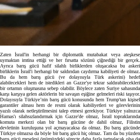
Zaten İsrail'in herhangi bir diplomatik mutabakat veya ateşkese
uymaktan imtina ettiği ve her fırsatta sözünü çiğnediği bir gerçek.
Ayrıca barış gücü hafif silahlı birliklerden oluşacaksa bu askeri
birliklerin İsrail'i herhangi bir saldırıdan caydırma kabiliyeti de olmaz.
Bu da hem barış gücü (ve dolayısıyla Türk askerini) hedef
alabilecekleri hem de istedikleri an Gazze'ye tekrar saldırabilecekleri
bir ortamın oluşmasına sebep olabilir. Böylece zaten Suriye sahasında
karşı karşıya gelen aktörlerin bir savaşın eşiğine gelmeleri riski taşıyor.
Dolayısıyla Türkiye’nin barış gücü konusunda hem Trump'tan kişisel
garantiler alması hem de resmi olarak kabiliyetleri ve görevlerinin
yazılı olarak netleştirilmesini talep etmesi gerekiyor. Türkiye yalnızca
Hamas'ı silahsızlandırmak için Gazze'de olmaz, İsrail topraklarında
komuta merkezi olan bir barış gücüne de dahil olmaz, Filistin
devletinin kuruluşuna yol açmayacaksa da olmaz. Bu barış gücünde
Türkiye olmazsa da böyle bir barış gücü hiç olmaz. Tam da bu yüzden
barış gücü meselesi önümüzdeki süreçte daha fazla tartışılacak olsa da