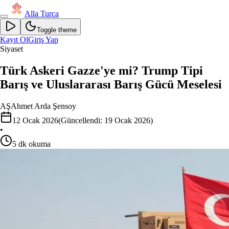
Alla Turca
Toggle theme
Kayıt Ol
Giriş Yap
Siyaset
Türk Askeri Gazze'ye mi? Trump Tipi
Barış ve Uluslararası Barış Gücü Meselesi
AŞ
Ahmet Arda Şensoy
12 Ocak 2026
(Güncellendi:
19 Ocak 2026
)
•
5
dk okuma