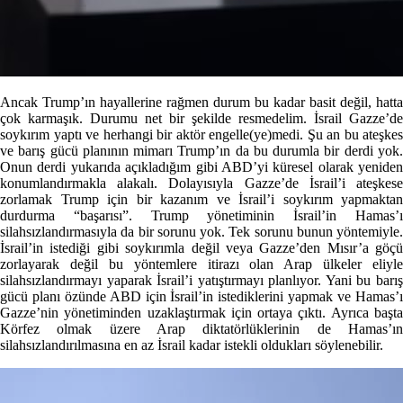
Ancak Trump’ın hayallerine rağmen durum bu kadar basit değil, hatta
çok karmaşık. Durumu net bir şekilde resmedelim. İsrail Gazze’de
soykırım yaptı ve herhangi bir aktör engelle(ye)medi. Şu an bu ateşkes
ve barış gücü planının mimarı Trump’ın da bu durumla bir derdi yok.
Onun derdi yukarıda açıkladığım gibi ABD’yi küresel olarak yeniden
konumlandırmakla alakalı. Dolayısıyla Gazze’de İsrail’i ateşkese
zorlamak Trump için bir kazanım ve İsrail’i soykırım yapmaktan
durdurma “başarısı”. Trump yönetiminin İsrail’in Hamas’ı
silahsızlandırmasıyla da bir sorunu yok. Tek sorunu bunun yöntemiyle.
İsrail’in istediği gibi soykırımla değil veya Gazze’den Mısır’a göçü
zorlayarak değil bu yöntemlere itirazı olan Arap ülkeler eliyle
silahsızlandırmayı yaparak İsrail’i yatıştırmayı planlıyor. Yani bu barış
gücü planı özünde ABD için İsrail’in istediklerini yapmak ve Hamas’ı
Gazze’nin yönetiminden uzaklaştırmak için ortaya çıktı. Ayrıca başta
Körfez olmak üzere Arap diktatörlüklerinin de Hamas’ın
silahsızlandırılmasına en az İsrail kadar istekli oldukları söylenebilir.