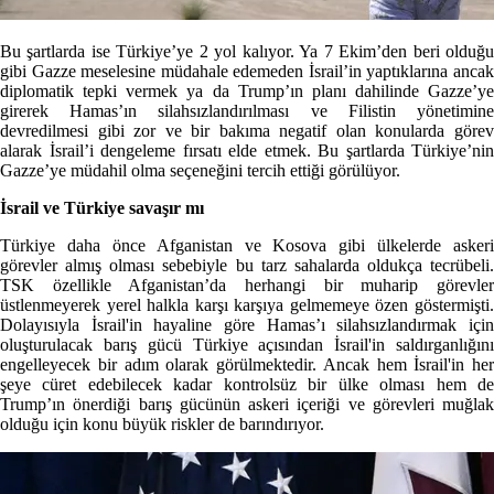
Bu şartlarda ise Türkiye’ye 2 yol kalıyor. Ya 7 Ekim’den beri olduğu
gibi Gazze meselesine müdahale edemeden İsrail’in yaptıklarına ancak
diplomatik tepki vermek ya da Trump’ın planı dahilinde Gazze’ye
girerek Hamas’ın silahsızlandırılması ve Filistin yönetimine
devredilmesi gibi zor ve bir bakıma negatif olan konularda görev
alarak İsrail’i dengeleme fırsatı elde etmek. Bu şartlarda Türkiye’nin
Gazze’ye müdahil olma seçeneğini tercih ettiği görülüyor.
İsrail ve Türkiye savaşır mı
Türkiye daha önce Afganistan ve Kosova gibi ülkelerde askeri
görevler almış olması sebebiyle bu tarz sahalarda oldukça tecrübeli.
TSK özellikle Afganistan’da herhangi bir muharip görevler
üstlenmeyerek yerel halkla karşı karşıya gelmemeye özen göstermişti.
Dolayısıyla İsrail'in hayaline göre Hamas’ı silahsızlandırmak için
oluşturulacak barış gücü Türkiye açısından İsrail'in saldırganlığını
engelleyecek bir adım olarak görülmektedir. Ancak hem İsrail'in her
şeye cüret edebilecek kadar kontrolsüz bir ülke olması hem de
Trump’ın önerdiği barış gücünün askeri içeriği ve görevleri muğlak
olduğu için konu büyük riskler de barındırıyor.