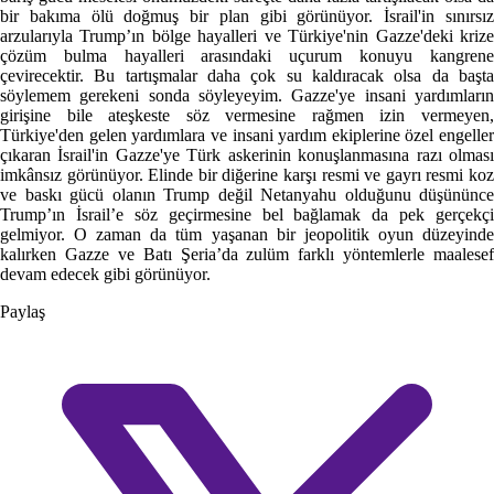
bir bakıma ölü doğmuş bir plan gibi görünüyor. İsrail'in sınırsız
arzularıyla Trump’ın bölge hayalleri ve Türkiye'nin Gazze'deki krize
çözüm bulma hayalleri arasındaki uçurum konuyu kangrene
çevirecektir. Bu tartışmalar daha çok su kaldıracak olsa da başta
söylemem gerekeni sonda söyleyeyim. Gazze'ye insani yardımların
girişine bile ateşkeste söz vermesine rağmen izin vermeyen,
Türkiye'den gelen yardımlara ve insani yardım ekiplerine özel engeller
çıkaran İsrail'in Gazze'ye Türk askerinin konuşlanmasına razı olması
imkânsız görünüyor. Elinde bir diğerine karşı resmi ve gayrı resmi koz
ve baskı gücü olanın Trump değil Netanyahu olduğunu düşününce
Trump’ın İsrail’e söz geçirmesine bel bağlamak da pek gerçekçi
gelmiyor. O zaman da tüm yaşanan bir jeopolitik oyun düzeyinde
kalırken Gazze ve Batı Şeria’da zulüm farklı yöntemlerle maalesef
devam edecek gibi görünüyor.
Paylaş