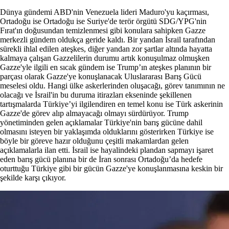
Dünya gündemi ABD'nin Venezuela lideri Maduro'yu kaçırması,
Ortadoğu ise Ortadoğu ise Suriye'de terör örgütü SDG/YPG'nin
Fırat'ın doğusundan temizlenmesi gibi konulara sahipken Gazze
merkezli gündem oldukça geride kaldı. Bir yandan İsrail tarafından
sürekli ihlal edilen ateşkes, diğer yandan zor şartlar altında hayatta
kalmaya çalışan Gazzelilerin durumu artık konuşulmaz olmuşken
Gazze'yle ilgili en sıcak gündem ise Trump’ın ateşkes planının bir
parçası olarak Gazze'ye konuşlanacak Uluslararası Barış Gücü
meselesi oldu. Hangi ülke askerlerinden oluşacağı, görev tanımının ne
olacağı ve İsrail'in bu duruma itirazları ekseninde şekillenen
tartışmalarda Türkiye’yi ilgilendiren en temel konu ise Türk askerinin
Gazze'de görev alıp almayacağı olmayı sürdürüyor. Trump
yönetiminden gelen açıklamalar Türkiye'nin barış gücüne dahil
olmasını isteyen bir yaklaşımda olduklarını gösterirken Türkiye ise
böyle bir göreve hazır olduğunu çeşitli makamlardan gelen
açıklamalarla ilan etti. İsrail ise hayalindeki plandan sapmayı işaret
eden barış gücü planına bir de İran sonrası Ortadoğu’da hedefe
oturttuğu Türkiye gibi bir gücün Gazze'ye konuşlanmasına keskin bir
şekilde karşı çıkıyor.