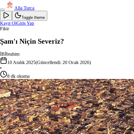
Alla Turca
Toggle theme
Kayıt Ol
Giriş Yap
Fikir
Şam'ı Niçin Severiz?
İB
İbrahim
10 Aralık 2025
(Güncellendi:
20 Ocak 2026
)
•
8
dk okuma