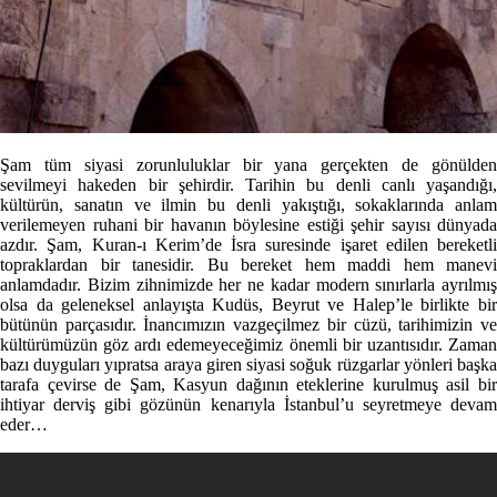
Şam tüm siyasi zorunluluklar bir yana gerçekten de gönülden
sevilmeyi hakeden bir şehirdir. Tarihin bu denli canlı yaşandığı,
kültürün, sanatın ve ilmin bu denli yakıştığı, sokaklarında anlam
verilemeyen ruhani bir havanın böylesine estiği şehir sayısı dünyada
azdır. Şam, Kuran-ı Kerim’de İsra suresinde işaret edilen bereketli
topraklardan bir tanesidir. Bu bereket hem maddi hem manevi
anlamdadır. Bizim zihnimizde her ne kadar modern sınırlarla ayrılmış
olsa da geleneksel anlayışta Kudüs, Beyrut ve Halep’le birlikte bir
bütünün parçasıdır. İnancımızın vazgeçilmez bir cüzü, tarihimizin ve
kültürümüzün göz ardı edemeyeceğimiz önemli bir uzantısıdır. Zaman
bazı duyguları yıpratsa araya giren siyasi soğuk rüzgarlar yönleri başka
tarafa çevirse de Şam, Kasyun dağının eteklerine kurulmuş asil bir
ihtiyar derviş gibi gözünün kenarıyla İstanbul’u seyretmeye devam
eder…