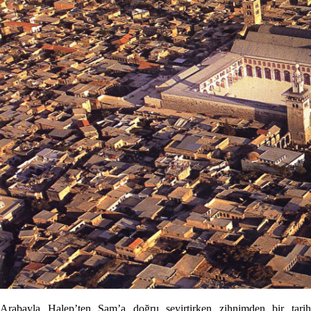
Arabayla Halep’ten Şam’a doğru seyirtirken zihnimden bir tarih