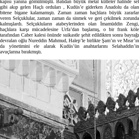
kapısı yanına gömülmüştü. Batıdan büyük metal kütleler halinde sel
gibi akıp gelen Haçlı orduları , Kudüs’e giderken Anadolu da olan
bitene bigane kalamamıştı. Zaman zaman haçlılara büyük zararlar
veren Selçuklular, zaman zaman da sinmek ve geri çekilmek zorunda
kalmışlardı. Selçukluların atabeylerinden olan İmamüddin Zengi,
haçlılara karşı mücadelesine Urfa’dan başlamış, o bir frank köle
tarafından Caber kalesi önünde suikastle şehit edildikten sonra bayrağı
devralan oğlu Nureddin Mahmud, Halep’le birlikte Şam’ın ve Mısır’ın
da yönetimini ele alarak Kudüs’ün anahtarlarını Selahaddin’in
avuçlarına bırakmıştı.