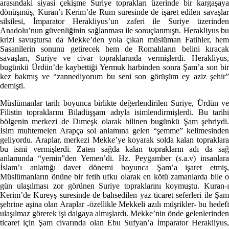
arasındaki siyasi çekişme Suriye toprakları üzerinde bir kargaşaya
dönüşmüş, Kuran’ı Kerim’de Rum suresinde de işaret edilen savaşlar
silsilesi, İmparator Herakliyus’un zaferi ile Suriye üzerinden
Anadolu’nun güvenliğinin sağlanması ile sonuçlanmıştı. Herakliyus bu
krizi savuştursa da Mekke’den yola çıkan müslüman Fatihler, hem
Sasanilerin sonunu getirecek hem de Romalıların belini kıracak
savaşları, Suriye ve civar topraklarında vermişlerdi. Herakliyus,
bugünkü Ürdün’de kaybettiği Yermuk harbinden sonra Şam’a son bir
kez bakmış ve “zannediyorum bu seni son görüşüm ey aziz şehir”
demişti.
Müslümanlar tarih boyunca birlikte değerlendirilen Suriye, Ürdün ve
Filistin topraklarını Biladüşşam adıyla isimlendirmişlerdi. Bu tarihi
bölgenin merkezi de Dımeşk olarak bilinen bugünkü Şam şehriydi.
İsim muhtemelen Arapça sol anlamına gelen “şemme” kelimesinden
geliyordu. Araplar, merkezi Mekke’ye koyarak solda kalan topraklara
bu ismi vermişlerdi. Zaten sağda kalan toprakların adı da sağ
anlamında “yemin”den Yemen’di. Hz. Peygamber (s.a.v) insanlara
İslam’ı anlattığı davet dönemi boyunca Şam’a işaret etmiş,
Müslümanların önüne bir fetih ufku olarak en kötü zamanlarda bile o
gün ulaşılması zor görünen Suriye topraklarını koymuştu. Kuran-ı
Kerim’de Kureyş suresinde de bahsedilen yaz ticaret seferleri ile Şam
şehrine aşina olan Araplar -özellikle Mekkeli azılı müşrikler- bu hedefi
ulaşılmaz görerek işi dalgaya almışlardı. Mekke’nin önde gelenlerinden
ticaret için Şam civarında olan Ebu Sufyan’a İmparator Herakliyus,