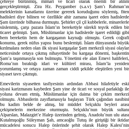
çehreye bürünmüş, mimari ve ticari olarak önemli bir atılım
gerçekleştirmişti. Zira Hz. Peygamber (s.a.v) Şam’ı Rahman’ın
meleklerinin kanatlarını üzerine gererek koruduğunu söylemiş, fiten
hadisleri diye bilinen ve özellikle ahir zamana işaret eden hadislerde
Şam üzerinde bilhassa durmuştu. Şehirler çil çil kubbelerle, minarelerle
süslenmiş, çarşı pazara İslam’ın bereketiyle sürekli teşvik edilen bir
ticaret gelmişti. Şam, Müslümanlar için hadislerde işaret edildiği gibi
hem bereketin hem de kargaşanın kaynağı olmuştu. Gerek coğrafi
konumu, gerek nüfus yapısı bunu beslemişti. İslam dünyasında büyük
kırılmalara neden olan ilk siyasi kargaşalar Şam merkezli siyasi olaylar
neticesinde ortaya çıkmış nihayetinde bu kargaşa dönemi, başkentin
Şam’a taşınmasıyla son bulmuştu. Yönetimi ele alan Emevi halifeleri,
Roma’nın bıraktığı idari ve kültürel mirası, İslam’la yeniden
yorumlamış ve ortaya zaman zaman ciddi şekilde eleştirilen yeni bir
siyaset tavrı çıkmıştı.
Emevilerin siyasetten tasfiyesinin ardından Abbasi hilafetiyle eski
siyasi karizmasını kaybeden Şam yine de ticari ve sosyal parlaklığı ile
yoluna devam etmiş, Müslümanlar için daima bir çekim merkezi
olmuştu. Abbasilerin zayıflamasıyla başlayan Türk çağından nasibini
bu kadim belde de almış, bir müddet Selçuklu beyleri arası
çekişmelerin merkezine oturmuştu. Selçuklu’nun büyük sultanı
Alparslan, Malazgirt’e Halep üzerinden gelmiş, Anadolu’nun ulu atası
Kutalmışoğlu Süleyman Şah, amcaoğlu Tutuş ile giriştiği bir iktidar
mücadelesi sonucu Halep önlerinde şehit olarak Halep Kalesi’nin