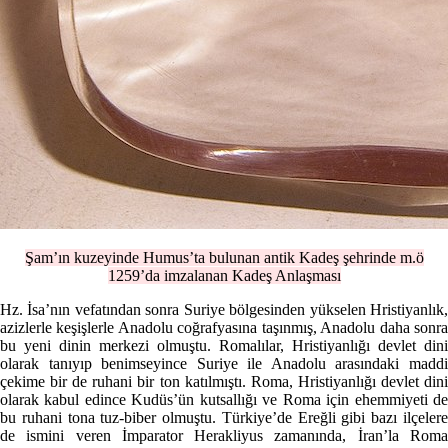
Şam’ın kuzeyinde Humus’ta bulunan antik Kadeş şehrinde m.ö
1259’da imzalanan Kadeş Anlaşması
Hz. İsa’nın vefatından sonra Suriye bölgesinden yükselen Hristiyanlık,
azizlerle keşişlerle Anadolu coğrafyasına taşınmış, Anadolu daha sonra
bu yeni dinin merkezi olmuştu. Romalılar, Hristiyanlığı devlet dini
olarak tanıyıp benimseyince Suriye ile Anadolu arasındaki maddi
çekime bir de ruhani bir ton katılmıştı. Roma, Hristiyanlığı devlet dini
olarak kabul edince Kudüs’ün kutsallığı ve Roma için ehemmiyeti de
bu ruhani tona tuz-biber olmuştu. Türkiye’de Ereğli gibi bazı ilçelere
de ismini veren İmparator Herakliyus zamanında, İran’la Roma