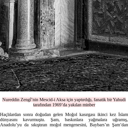
Nureddin Zengî’nin Mescid-i Aksa için yaptırdığı, fanatik bir Yahudi
tarafından 1969’da yakılan minber
Haçlılardan sonra doğudan gelen Moğol kasırgası ikinci kez İslam
dünyasını kavurmuştu. Şam, baskınlara yağmalara uğramış,
Anadolu’yu da sıkıştıran moğol mengenesini, Baybars’ın Şam’dan