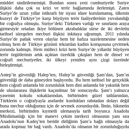
müddet sindirilememişti. Bundan sonra yeni cumhuriyetle Suriye
ilişkisi daha çok su krizi ve terör bağlamında ilerlemişti. Zaten
Suriye’de uzun yıllar istikrarlı bir siyasi idare kurulamamış, ülkenin
kuzeyi de Türkiye’ye karşı büyüyen terör faaliyetlerinin yuvalandığı
bir coğrafya olmuştu. Suriye’deki Türkmen varlığı ve sınırların araya
girmesiyle ortadan ikiye bölünen akrabalıklar sürse de iki devletin
tarihsel süregelen mecburi ilişkisi inkitaya uğramıştı. 2011 yılında
Suriye’de patlak veren olaylar hem bir hafıza tazelenmesine neden
olmuş hem de Türkiye gözünü tekrardan kadim komşusuna çevirmek
zorunda kalmıştı. Hem mülteci krizi hem Suriye’de yıllardır büyüyen
terör örgütlerinin artık açıktan özerklik çıkışları hem de dinsel ve
coğrafi mecburiyetler, iki ülkeyi yeniden aynı çizgi üzerinde
birleştirmişti.
Antep’in güvenliği Halep’ten, Halep’in güvenliği Şam’dan, Şam’ın
güvenliği de daha güneyden başlıyordu. Bu hem tarihsel bir gerçeklik
hem coğrafi anlamda bir zorunluluk hem dini anlamda bir yakınlık hem
de uluslararası ilişkilerin kaçınılmaz bir sonucuydu. Şam’ı yalnızca
yasemin kokulu sokaklarından, birbirinden güzel tatlılarından,
Türklerin o coğrafyayla asırlardır kurdukları rabıtadan dolayı değil
buna mecbur olduğumuz için de sevmek zorundaydık. İlmin, hikmetin
merkezi, birbirinden kıymetli ulemasıyla tarih boyunca Anadolu
Müslümanlığı için bir manevi çekim merkezi olmasının yanı sıra
Anadolu’nun Kadeş’ten beridir dirliğinin Şam’a bağlı olmasıyla da
arada kopmaz bir bağ vardı. Anadolu’da olmanın bir zorunluluğuydu