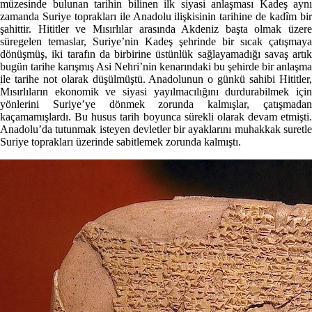
müzesinde bulunan tarihin bilinen ilk siyasi anlaşması Kadeş aynı
zamanda Suriye toprakları ile Anadolu ilişkisinin tarihine de kadîm bir
şahittir. Hititler ve Mısırlılar arasında Akdeniz başta olmak üzere
süregelen temaslar, Suriye’nin Kadeş şehrinde bir sıcak çatışmaya
dönüşmüş, iki tarafın da birbirine üstünlük sağlayamadığı savaş artık
bugün tarihe karışmış Asi Nehri’nin kenarındaki bu şehirde bir anlaşma
ile tarihe not olarak düşülmüştü. Anadolunun o günkü sahibi Hititler,
Mısırlıların ekonomik ve siyasi yayılmacılığını durdurabilmek için
yönlerini Suriye’ye dönmek zorunda kalmışlar, çatışmadan
kaçamamışlardı. Bu husus tarih boyunca sürekli olarak devam etmişti.
Anadolu’da tutunmak isteyen devletler bir ayaklarını muhakkak suretle
Suriye toprakları üzerinde sabitlemek zorunda kalmıştı.