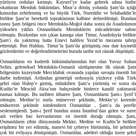
yürüyen orduları kırmıştı. Kayseri’ye kadar gelerek adına hutbe
okutturan Memluk hükümdarı, Mısır’a dönüş yolunda Şam’da içtiği
kımızdan zehirlenmiş ve bu büyük Türk, Nureddin ve Selahaddin’le
birlikte Şam’ın bereketli topraklarının kalbine defnedilmişti. Bundan
sonra Şam bölgesi önce Memluklu-Moğol daha sonra da Anadolunun
yükselen yıldızı Osmanlılarla Memluklerin mücadelesine sahne
olmuştu. Bozkırdan son çıkan kasırga olan Timur, Anadoluyla birlikte
Şam’ı da yaktırmış hatta Emevi halifesi Yezid’in mezarını tahrip
ettirmişti. İbni Haldun, Timur’la Şam’da görüşmüş ona dair kıymetli
gözlemlerini ve değerlendirmelerini burada tarihe not olarak düşmüştü.
Osmanlıların en kudretli hükümdarlarından biri olan Yavuz Sultan
Selim, geleneksel Memluklu-Osmanlı sürtüşmesine ilk olarak Şam
bölgesinin kuzeyinde Mercidabık ovasında yapılan savaşta önemli bir
darbe indirmişti. Ardından gösterişli ordusuyla yüzlerce yıllık Türk
şehri olan Halep’e girmiş, mütakiben Şam’a yürümüş ve sonra da
Kudüs’te Mescidi Aksa’nın bahçesinde binlerce kandil yaktırarak
namaz kılmıştı. Bu tarihten itibaren Şam, Osmanlıların Şam-ı Şerif’i
olmuştu. Medine’yi nurla münevver şeklinde, Mekke’yi keremle
mükerrem şeklinde isimlendiren Osmanlılar , Şam’a da şerefle
seslenmişlerdi. Şam-ı Şerif bundan sonra İstanbul’dan gelen ve surre
adı verilen hac kervanlarının en önemli durağı olmuştu. Şam,
Osmanlıların zihin dünyasında Mekke, Medine ve Kudüs’le birlikte
erişilmez bir yer edinmiş, manevi bir çehreye bürünmüş, bir şehirden
çok bir evliyaya dönüşmüştü. Osmanlılar, adetleri olduğu üzere şehri