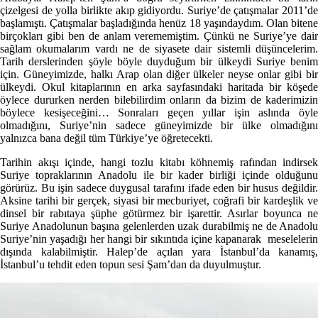
çizelgesi de yolla birlikte akıp gidiyordu. Suriye’de çatışmalar 2011’de
başlamıştı. Çatışmalar başladığında henüz 18 yaşındaydım. Olan bitene
birçokları gibi ben de anlam verememiştim. Çünkü ne Suriye’ye dair
sağlam okumalarım vardı ne de siyasete dair sistemli düşüncelerim.
Tarih derslerinden şöyle böyle duyduğum bir ülkeydi Suriye benim
için. Güneyimizde, halkı Arap olan diğer ülkeler neyse onlar gibi bir
ülkeydi. Okul kitaplarının en arka sayfasındaki haritada bir köşede
öylece dururken nerden bilebilirdim onların da bizim de kaderimizin
böylece kesişeceğini… Sonraları geçen yıllar işin aslında öyle
olmadığını, Suriye’nin sadece güneyimizde bir ülke olmadığını
yalnızca bana değil tüm Türkiye’ye öğretecekti.
Tarihin akışı içinde, hangi tozlu kitabı köhnemiş rafından indirsek
Suriye topraklarının Anadolu ile bir kader birliği içinde olduğunu
görürüz. Bu işin sadece duygusal tarafını ifade eden bir husus değildir.
Aksine tarihi bir gerçek, siyasi bir mecburiyet, coğrafi bir kardeşlik ve
dinsel bir rabıtaya şüphe götürmez bir işarettir. Asırlar boyunca ne
Suriye Anadolunun başına gelenlerden uzak durabilmiş ne de Anadolu
Suriye’nin yaşadığı her hangi bir sıkıntıda içine kapanarak meselelerin
dışında kalabilmiştir. Halep’de açılan yara İstanbul’da kanamış,
İstanbul’u tehdit eden topun sesi Şam’dan da duyulmuştur.