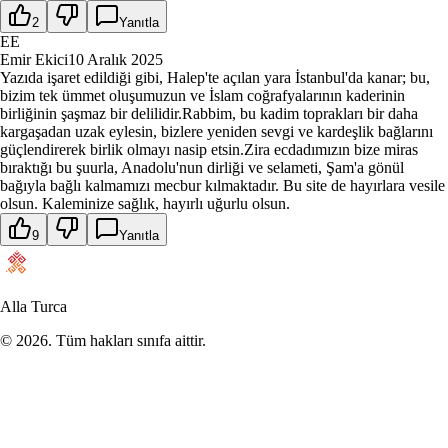
2
Yanıtla
EE
Emir Ekici
10 Aralık 2025
Yazıda işaret edildiği gibi, Halep'te açılan yara İstanbul'da kanar; bu,
bizim tek ümmet oluşumuzun ve İslam coğrafyalarının kaderinin
birliğinin şaşmaz bir delilidir.Rabbim, bu kadim toprakları bir daha
kargaşadan uzak eylesin, bizlere yeniden sevgi ve kardeşlik bağlarını
güçlendirerek birlik olmayı nasip etsin.Zira ecdadımızın bize miras
bıraktığı bu şuurla, Anadolu'nun dirliği ve selameti, Şam'a gönül
bağıyla bağlı kalmamızı mecbur kılmaktadır. Bu site de hayırlara vesile
olsun. Kaleminize sağlık, hayırlı uğurlu olsun.
9
Yanıtla
Alla Turca
©
2026
. Tüm hakları sınıfa aittir.