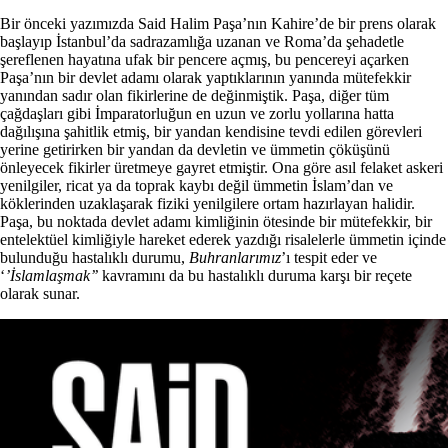
Bir önceki yazımızda Said Halim Paşa’nın Kahire’de bir prens olarak
başlayıp İstanbul’da sadrazamlığa uzanan ve Roma’da şehadetle
şereflenen hayatına ufak bir pencere açmış, bu pencereyi açarken
Paşa’nın bir devlet adamı olarak yaptıklarının yanında mütefekkir
yanından sadır olan fikirlerine de değinmiştik. Paşa, diğer tüm
çağdaşları gibi İmparatorluğun en uzun ve zorlu yollarına hatta
dağılışına şahitlik etmiş, bir yandan kendisine tevdi edilen görevleri
yerine getirirken bir yandan da devletin ve ümmetin çöküşünü
önleyecek fikirler üretmeye gayret etmiştir. Ona göre asıl felaket askeri
yenilgiler, ricat ya da toprak kaybı değil ümmetin İslam’dan ve
köklerinden uzaklaşarak fiziki yenilgilere ortam hazırlayan halidir.
Paşa, bu noktada devlet adamı kimliğinin ötesinde bir mütefekkir, bir
entelektüel kimliğiyle hareket ederek yazdığı risalelerle ümmetin içinde
bulunduğu hastalıklı durumu,
Buhranlarımız
’ı tespit eder ve
‘
’İslamlaşmak’’
kavramını da bu hastalıklı duruma karşı bir reçete
olarak sunar.