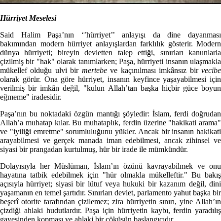
Hürriyet Meselesi
Said Halim Paşa’nın ‘’hürriyet’’ anlayışı da dine dayanması
bakımından modern hürriyet anlayışlardan farklılık gösterir. Modern
dünya hürriyeti; bireyin devletten talep ettiği, sınırları kanunlarla
çizilmiş bir "hak" olarak tanımlarken; Paşa, hürriyeti insanın ulaşmakla
mükellef olduğu ulvi bir
mertebe
ve kaçınılması imkânsız bir
vecib
olarak görür. Ona göre hürriyet, insanın keyfince yaşayabilmesi için
verilmiş bir imkân değil, "kulun Allah’tan başka hiçbir güce boyun
eğmeme" iradesidir.
Paşa’nın bu noktadaki özgün mantığı şöyledir: İslam, ferdi doğrudan
Allah’a muhatap kılar. Bu muhataplık, ferdin üzerine "hakikati arama"
ve "iyiliği emretme" sorumluluğunu yükler. Ancak bir insanın hakikati
arayabilmesi ve gerçek manada iman edebilmesi, ancak zihinsel ve
siyasi bir prangadan kurtulmuş, hür bir irade ile mümkündür.
Dolayısıyla her Müslüman, İslam’ın özünü kavrayabilmek ve onu
hayatına tatbik edebilmek için "hür olmakla mükelleftir." Bu bakış
açısıyla hürriyet; siyasi bir lütuf veya hukuki bir kazanım değil, dini
yaşamanın en temel şartıdır. Sınırları devlet, parlamento yahut başka bir
beşerî otorite tarafından çizilemez; zira hürriyetin sınırı, yine Allah’ın
çizdiği ahlaki hudutlardır. Paşa için hürriyetin kaybı, ferdin yaradılış
gayesinden kopması ve ahlaki bir çöküşün başlangıcıdır.