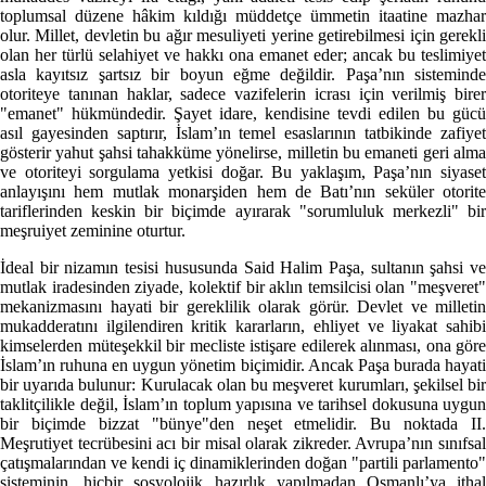
toplumsal düzene hâkim kıldığı müddetçe ümmetin itaatine mazhar
olur. Millet, devletin bu ağır mesuliyeti yerine getirebilmesi için gerekli
olan her türlü selahiyet ve hakkı ona emanet eder; ancak bu teslimiyet
asla kayıtsız şartsız bir boyun eğme değildir. Paşa’nın sisteminde
otoriteye tanınan haklar, sadece vazifelerin icrası için verilmiş birer
"emanet" hükmündedir. Şayet idare, kendisine tevdi edilen bu gücü
asıl gayesinden saptırır, İslam’ın temel esaslarının tatbikinde zafiyet
gösterir yahut şahsi tahakküme yönelirse, milletin bu emaneti geri alma
ve otoriteyi sorgulama yetkisi doğar. Bu yaklaşım, Paşa’nın siyaset
anlayışını hem mutlak monarşiden hem de Batı’nın seküler otorite
tariflerinden keskin bir biçimde ayırarak "sorumluluk merkezli" bir
meşruiyet zeminine oturtur.
İdeal bir nizamın tesisi hususunda Said Halim Paşa, sultanın şahsi ve
mutlak iradesinden ziyade, kolektif bir aklın temsilcisi olan "meşveret"
mekanizmasını hayati bir gereklilik olarak görür. Devlet ve milletin
mukadderatını ilgilendiren kritik kararların, ehliyet ve liyakat sahibi
kimselerden müteşekkil bir mecliste istişare edilerek alınması, ona göre
İslam’ın ruhuna en uygun yönetim biçimidir. Ancak Paşa burada hayati
bir uyarıda bulunur: Kurulacak olan bu meşveret kurumları, şekilsel bir
taklitçilikle değil, İslam’ın toplum yapısına ve tarihsel dokusuna uygun
bir biçimde bizzat "bünye"den neşet etmelidir. Bu noktada II.
Meşrutiyet tecrübesini acı bir misal olarak zikreder. Avrupa’nın sınıfsal
çatışmalarından ve kendi iç dinamiklerinden doğan "partili parlamento"
sisteminin, hiçbir sosyolojik hazırlık yapılmadan Osmanlı’ya ithal