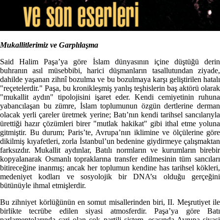
Mukallitlerimiz ve Garplılaşma
Said Halim Paşa’ya göre İslam dünyasının içine düştüğü derin
buhranın asıl müsebbibi, harici düşmanların tasallutundan ziyade,
dahilde yaşanan zihnî bozulma ve bu bozulmaya karşı geliştirilen hatalı
"reçetelerdir." Paşa, bu kronikleşmiş yanlış teşhislerin baş aktörü olarak
"mukallit aydın" tipolojisini işaret eder. Kendi cemiyetinin ruhuna
yabancılaşan bu zümre, İslam toplumunun özgün dertlerine derman
olacak yerli çareler üretmek yerine; Batı’nın kendi tarihsel sancılarıyla
ürettiği hazır çözümleri birer "mutlak hakikat" gibi ithal etme yoluna
gitmiştir. Bu durum; Paris’te, Avrupa’nın iklimine ve ölçülerine göre
dikilmiş kıyafetleri, zorla İstanbul’un bedenine giydirmeye çalışmaktan
farksızdır. Mukallit aydınlar, Batılı normların ve kurumların birebir
kopyalanarak Osmanlı topraklarına transfer edilmesinin tüm sancıları
bitireceğine inanmış; ancak her toplumun kendine has tarihsel kökleri,
medeniyet kodları ve sosyolojik bir DNA’sı olduğu gerçeğini
bütünüyle ihmal etmişlerdir.
Bu zihniyet körlüğünün en somut misallerinden biri, II. Meşrutiyet ile
birlikte tecrübe edilen siyasi atmosferdir. Paşa’ya göre Batı
parlamentolarında cari olan çok partili sistem, esasında Avrupa siyasi