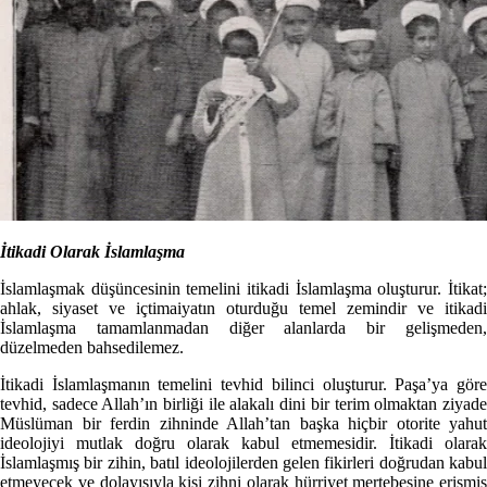
İtikadi Olarak İslamlaşma
İslamlaşmak düşüncesinin temelini itikadi İslamlaşma oluşturur. İtikat;
ahlak, siyaset ve içtimaiyatın oturduğu temel zemindir ve itikadi
İslamlaşma tamamlanmadan diğer alanlarda bir gelişmeden,
düzelmeden bahsedilemez.
İtikadi İslamlaşmanın temelini tevhid bilinci oluşturur. Paşa’ya göre
tevhid, sadece Allah’ın birliği ile alakalı dini bir terim olmaktan ziyade
Müslüman bir ferdin zihninde Allah’tan başka hiçbir otorite yahut
ideolojiyi mutlak doğru olarak kabul etmemesidir. İtikadi olarak
İslamlaşmış bir zihin, batıl ideolojilerden gelen fikirleri doğrudan kabul
etmeyecek ve dolayısıyla kişi zihni olarak hürriyet mertebesine erişmiş