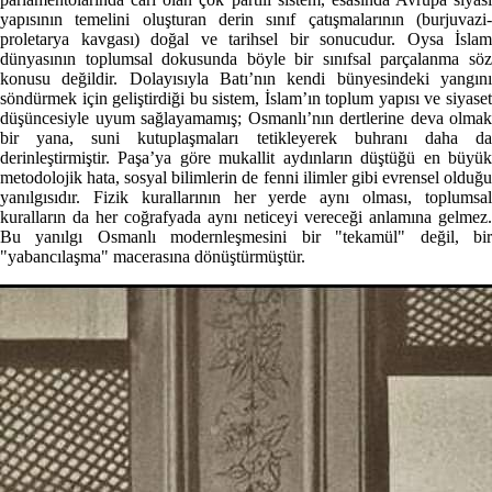
yapısının temelini oluşturan derin sınıf çatışmalarının (burjuvazi-
proletarya kavgası) doğal ve tarihsel bir sonucudur. Oysa İslam
dünyasının toplumsal dokusunda böyle bir sınıfsal parçalanma söz
konusu değildir. Dolayısıyla Batı’nın kendi bünyesindeki yangını
söndürmek için geliştirdiği bu sistem, İslam’ın toplum yapısı ve siyaset
düşüncesiyle uyum sağlayamamış; Osmanlı’nın dertlerine deva olmak
bir yana, suni kutuplaşmaları tetikleyerek buhranı daha da
derinleştirmiştir. Paşa’ya göre mukallit aydınların düştüğü en büyük
metodolojik hata, sosyal bilimlerin de fenni ilimler gibi evrensel olduğu
yanılgısıdır. Fizik kurallarının her yerde aynı olması, toplumsal
kuralların da her coğrafyada aynı neticeyi vereceği anlamına gelmez.
Bu yanılgı Osmanlı modernleşmesini bir "tekamül" değil, bir
"yabancılaşma" macerasına dönüştürmüştür.