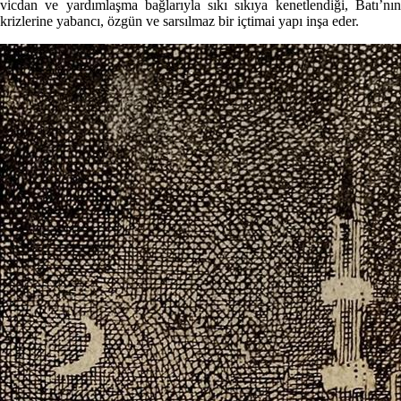
vicdan ve yardımlaşma bağlarıyla sıkı sıkıya kenetlendiği, Batı’nın
krizlerine yabancı, özgün ve sarsılmaz bir içtimai yapı inşa eder.