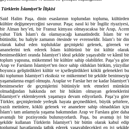
Türklerin İslamiyet’le İlişkisi
Said Halim Paşa, dinin esaslarının toplumdan topluma, kültürden
kültüre değişmeyeceğini savunur. Paşa; nasıl ki bir İngiliz riyaziyesi,
bir Alman hey’eti, bir Fransız kimyası olmayacaksa bir Arap, Acem
yahut Türk İslam’ı da olamayacağı kanaatindedir. İslam bir ve
bütündür, bu haliyle zamanın ötesinde ve evrenseldir. İslam’ı bir din
olarak kabul eden topluluklar geçmişteki gelenek, görenek ve
ananelerini terk ederek İslam kültürünü bir üst kültür olarak
benimsedikleri oranda İslamiyet’i ideal şekilde yaşayabilir ve kâmil bir
toplum yapısına, mükemmel bir kültüre sahip olabilirler. Paşa’ya göre
Arap ve Farsların İslamiyet’ten önce sahip oldukları birikim, yüzyıllar
boyunca geliştirdikleri kültür ve içselleştirdikleri köklü gelenekleri bu
iki toplumun İslamiyet’i eksiksiz ve mükemmel bir şekilde benimseyip
yaşamalarına engel olmuştu. Araplar ve Farslar her ne kadar İslamiyet’i
benimseseler de geçmişlerini bütünüyle terk etmeleri mümkün
olmadığından hakkında net bir hüküm olmayan geleneklerini
İslamiyet’e eklemleyerek yaşamaya devam ediyorlardı. Paşa’ya göre
Türkler, geçmişlerinde yerleşik hayata geçmedikleri, büyük şehirlere,
yazılı metinlere, köklü gelenek ve ananelere sahip olmadıkları için
İslam’ı tam anlamıyla yaşama bakımından Arap ve Farslara göre daha
avantajlı bir pozisyonda bulunuyorlardı. Paşa, bu avantajı iyi bir
şekilde kullanan Türklerin İslamiyet’i bir bütün olarak kabul edip
toplumsal hayatlarında tatbik ederek yaşayabilecekleri en iyi şekilde