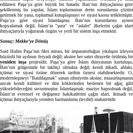
edilmesi Paşa’ya göre büyük bir hatadır. Batı’nın ihtiyaçlarına göre
şekillenmiş bu yapılar, İslam toplumunun derin sorunlarına çözüm
getirmek bir yana, toplumsal kutuplaşmayı ve siyasi kaosu tetiklemiştir.
Paşa’ya göre siyasi İslamlaşma; Batı’nın kurumlarını aynen
kopyalamak değil, İslam’ın "şura" ve "adalet" ilkelerini çağın idari
ihtiyaçlarıyla yoğurarak özgün ve yerli bir sistem inşa etmektir.
Sonuç: Mekke’ye Dönüş
Said Halim Paşa’nın fikri mirası, bir imparatorluğun yıkılışını izleyen
hüzünlü bir aydının feryadı değil; aksine her satırı dirayetle örülmüş bir
yeniden inşa
projesidir. Paşa’ya göre İslam dünyasının kurtuluşu,
Batı’nın gölgesinde bir taklitçi olmakta değil; kendi itikadi, ahlaki,
içtimai ve siyasi özüne dönerek tarihin öznesi olabilmektedir. O,
modernleşmeyi "Batılılaşmak" sanan zihniyetin aksine, muasırlaşmanın
ancak kendi kültürel ve dini köklerinden beslenen bir ağaç gibi
yükselebileceğini savunmuştur. İslamlaşmak; maziye hapsolmak değil,
İslam’ın evrensel ve değişmez hakikatlerini çağın idari, iktisadi ve
içtimai ihtiyaçlarıyla yeniden harmanlama (tecdid) maharetidir.