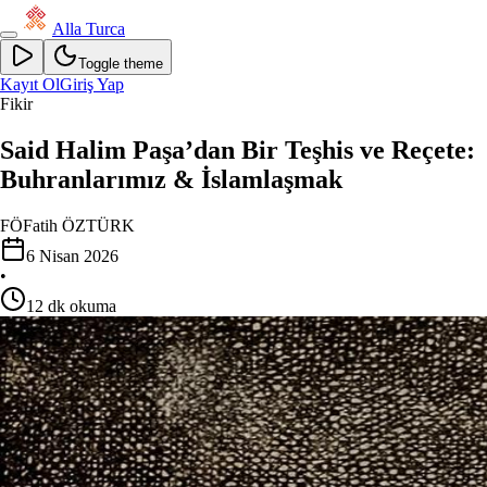
Alla Turca
Toggle theme
Kayıt Ol
Giriş Yap
Fikir
Said Halim Paşa’dan Bir Teşhis ve Reçete:
Buhranlarımız & İslamlaşmak
FÖ
Fatih ÖZTÜRK
6 Nisan 2026
•
12
dk okuma