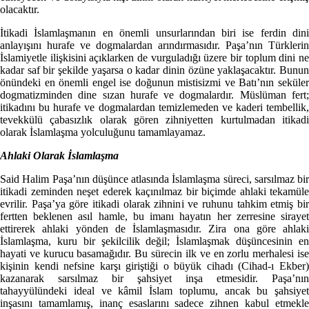
olacaktır.
İtikadi İslamlaşmanın en önemli unsurlarından biri ise ferdin dini
anlayışını hurafe ve dogmalardan arındırmasıdır. Paşa’nın Türklerin
İslamiyetle ilişkisini açıklarken de vurguladığı üzere bir toplum dini ne
kadar saf bir şekilde yaşarsa o kadar dinin özüne yaklaşacaktır. Bunun
önündeki en önemli engel ise doğunun mistisizmi ve Batı’nın seküler
dogmatizminden dine sızan hurafe ve dogmalardır. Müslüman fert;
itikadını bu hurafe ve dogmalardan temizlemeden ve kaderi tembellik,
tevekkülü çabasızlık olarak gören zihniyetten kurtulmadan itikadi
olarak İslamlaşma yolculuğunu tamamlayamaz.
Ahlaki Olarak İslamlaşma
Said Halim Paşa’nın düşünce atlasında İslamlaşma süreci, sarsılmaz bir
itikadi zeminden neşet ederek kaçınılmaz bir biçimde ahlaki tekamüle
evrilir. Paşa’ya göre itikadi olarak zihnini ve ruhunu tahkim etmiş bir
fertten beklenen asıl hamle, bu imanı hayatın her zerresine sirayet
ettirerek ahlaki yönden de İslamlaşmasıdır. Zira ona göre ahlaki
İslamlaşma, kuru bir şekilcilik değil; İslamlaşmak düşüncesinin en
hayati ve kurucu basamağıdır. Bu sürecin ilk ve en zorlu merhalesi ise
kişinin kendi nefsine karşı giriştiği o büyük cihadı (Cihad-ı Ekber)
kazanarak sarsılmaz bir şahsiyet inşa etmesidir. Paşa’nın
tahayyülündeki ideal ve kâmil İslam toplumu, ancak bu şahsiyet
inşasını tamamlamış, inanç esaslarını sadece zihnen kabul etmekle