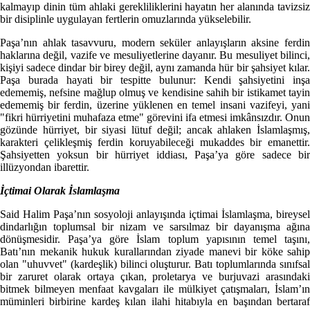
kalmayıp dinin tüm ahlaki gerekliliklerini hayatın her alanında tavizsiz
bir disiplinle uygulayan fertlerin omuzlarında yükselebilir.
Paşa’nın ahlak tasavvuru, modern seküler anlayışların aksine ferdin
haklarına değil, vazife ve mesuliyetlerine dayanır. Bu mesuliyet bilinci,
kişiyi sadece dindar bir birey değil, aynı zamanda hür bir şahsiyet kılar.
Paşa burada hayati bir tespitte bulunur: Kendi şahsiyetini inşa
edememiş, nefsine mağlup olmuş ve kendisine sahih bir istikamet tayin
edememiş bir ferdin, üzerine yüklenen en temel insani vazifeyi, yani
"fikri hürriyetini muhafaza etme" görevini ifa etmesi imkânsızdır. Onun
gözünde hürriyet, bir siyasi lütuf değil; ancak ahlaken İslamlaşmış,
karakteri çelikleşmiş ferdin koruyabileceği mukaddes bir emanettir.
Şahsiyetten yoksun bir hürriyet iddiası, Paşa’ya göre sadece bir
illüzyondan ibarettir.
İçtimai Olarak İslamlaşma
Said Halim Paşa’nın sosyoloji anlayışında içtimai İslamlaşma, bireysel
dindarlığın toplumsal bir nizam ve sarsılmaz bir dayanışma ağına
dönüşmesidir. Paşa’ya göre İslam toplum yapısının temel taşını,
Batı’nın mekanik hukuk kurallarından ziyade manevi bir köke sahip
olan "uhuvvet" (kardeşlik) bilinci oluşturur. Batı toplumlarında sınıfsal
bir zaruret olarak ortaya çıkan, proletarya ve burjuvazi arasındaki
bitmek bilmeyen menfaat kavgaları ile mülkiyet çatışmaları, İslam’ın
müminleri birbirine kardeş kılan ilahi hitabıyla en başından bertaraf