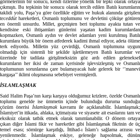
görmelerinin bir sonucu, kendi özlerine yönelik bir tepki olarak ortaya
çıkmıştı. Bu tepkinin bir sonucu olarak tercih edilen Batılı kurumların
taklidi yolu, Paşa’ya göre özellikle eğitim ve hukuk alanında girişilen
teceddüt
hareketleri, Osmanlı toplumunu ve devletini çöküşe götüren
en önemli unsurdu. Millet, geçmişten beri toplumu ayakta tutan ve
kendisine eski ihtişamları günlerini yaşatan kadim kurumlardan
kopmazken, Osmanlı aydın ve devlet adamları yeni kurulmuş Batılı
kurumlara büyük bir önem atfederek kadimi ihmal ediyor, adeta ölüme
terk ediyordu. Milletin yüz çevirdiği, Osmanlı toplumuna uygun
olmadığı için sistemli bir şekilde işletilemeyen Batılı kurumlar ve
üzerinde bir tadilata girişilmeksizin göz ardı edilen geleneksel
kurumların her ikisi de zaman içerisinde işlevsizleşmiş ve Osmanlı
toplumunun sorunlarına çare bulamayacak hale gelerek bir ‘’manevi
kargaşa’’ iklimi oluşmasına sebebiyet vermişlerdi.
İSLAMLAŞMAK
Said Halim Paşa’nın karşı karşıya olduğumuz krizlere, özelde Osmanlı
toplumu genelde ise ümmetin içinde bulunduğu duruma sunduğu
çözüm önerisi
İslamlaşmak
kavramı ile açıklanabilir. İslamlaşmak
İslamiyet’in itikada, ahlaka, içtimaiyata ve siyasete ait esaslarını tam ve
eksiksiz olarak tatbik etmek olarak tanımlanabilir. O dönem ortaya
çıkan diğer İslami fikir ve hareketler gibi İslamlaşmak fikrinin de üç
temel esası; sömürge karşıtlığı, İttihad-ı İslam’ı sağlama arzusu ve
yenilenmedir. İslamlaşmak eskiye, geleneğe hapsolmak, dünün