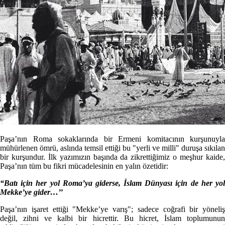
Paşa’nın Roma sokaklarında bir Ermeni komitacının kurşunuyla
mühürlenen ömrü, aslında temsil ettiği bu "yerli ve milli" duruşa sıkılan
bir kurşundur. İlk yazımızın başında da zikrettiğimiz o meşhur kaide,
Paşa’nın tüm bu fikri mücadelesinin en yalın özetidir:
“Batı için her yol Roma’ya giderse, İslam Dünyası için de her yol
Mekke’ye gider…’’
Paşa’nın işaret ettiği "Mekke’ye varış"; sadece coğrafi bir yöneliş
değil, zihni ve kalbi bir hicrettir. Bu hicret, İslam toplumunun