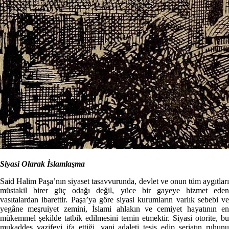
Siyasi Olarak İslamlaşma
Said Halim Paşa’nın siyaset tasavvurunda, devlet ve onun tüm aygıtları
müstakil birer güç odağı değil, yüce bir gayeye hizmet eden
vasıtalardan ibarettir. Paşa’ya göre siyasi kurumların varlık sebebi ve
yegâne meşruiyet zemini, İslami ahlakın ve cemiyet hayatının en
mükemmel şekilde tatbik edilmesini temin etmektir. Siyasi otorite, bu
mukaddes vazifeyi ifa ettiği, yani adaleti tesis edip şeriatın ruhunu