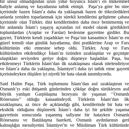
bir unsur olmadığından uzun yıllar boyunca İslam’ı en mükemmel
haliyle anlamış ve hayatlarına tatbik etmişti. Paşa’ya göre bu süre
içerisinde bazen İslam’a daha da yaklaşmak bazen de tökezledikleri
anlarda yeniden toparlanmak için sürekli kendilerini geliştirme çabası
içerisinde olan Türkler, dini kendilerinden daha önce benimsemiş ve
bir anlamda İslam’ı yaşayış açısından rol model olarak gördükleri
toplumlardan (Araplar ve Farslar) beslenme gayretine girdiler. Bu
gayret, Türklerin kendi yaşadıkları ve Paşa’nın kanaatince İslam’ın en
güzel temsili olan günlük hayatlarına, dini pratiklerine Arap ve Fars
kültürünün etki etmesine sebep oldu. Türkler, Arap ve Fars
kültüründen etkilendikçe İslam’ın özünden uzaklaştılar ve geçmişte
ulaştıkları seviyeden geriye doğru düşmeye başladılar. Paşa, bu
etkilenmeyi Türklerin İslam’dan ilk uzaklaşması olarak nitelendiriyor
ve İslam’a daha da yaklaşma, İslamiyet’i daha iyi tatbik etme gayreti
içerisindeyken düşülen iyi niyetli bir hata olarak tanımlıyordu.
Said Halim Paşa, Türk toplumunu İslam’dan asıl uzaklaştıran ve
Osmanlı’yı eski ihtişamlı günlerinden çöküşe doğru sürükleyen asıl
büyük yanlışın Garplılaşma hezeyanı ile yaşanan ‘’Osmanlı
Rönesansı’’ olduğu kanaatindeydi. Türklerin İslam’dan ilk
uzaklaşması, az önce de açıklandığı gibi, kendilerinde bir hata ve
eksiklik olduğunu düşünerek İslam’ı daha iyi bir şekilde yaşama
gayretinin sonucunda yaşanmış safiyane bir hatayken Osmanlı
Rönesansı ve Batılılaşma hareketi, Osmanlı aydınlarının geri
kalmışlığın mesuliyetini İslamiyet’te ve Müslüman Türk kültüründe