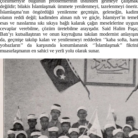
çözümleriyle bugünün problemlerinin üstünden gelmeye çalışmak
değildir; bilakis İslamlaşmak ümmete yenilenmeyi, tazelenmeyi önerir.
İslamlaşma’nın öngördüğü yenilenme geçmişin, geleneğin, kadim
olanın reddi değil; kadimden alınan ruh ve güçle, İslamiyet’in temel
esas ve nasslarına sıkı sıkıya bağlı kalarak çağın meselelerine uygun
cevaplar verebilme, çözüm üretebilme arayışıdır. Said Halim Paşa;
Batı’yı kutsallaştıran ve onun kuyruğuna takılan modernist anlayışın
da, geçmişe takılıp kalan ve yenilenmeyi reddeden ‘’kaba softa, ham
yobazların’’ da karşısında konumlanarak ‘’İslamlaşmak’’ fikrini
muasırlaşmanın en sahici ve yerli yolu olarak sunar.