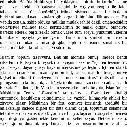
edilmiştir. Batı’da Hobbesçu bir yaklaşımla "birbirinin kurdu" haline
gelen ve sürekli bir çatışma zemininde yaşayan zengin ile fakir
tabakaları, İslam’ın öngördüğü içtimai sistemde adeta bir bedenin
birbirini tamamlayan uzuvları gibi organik bir bütünlük arz eder. Bu
yapıda zengin, sahip olduğu mülkün mutlak sahibi değil, emanetçisidir;
dolayısıyla malında fakir kardeşlerinin de hakkı olduğu bilinciyle
hareket ederek başta zekât olmak üzere tüm sosyal yükümlülüklerini
bir ibadet aşkıyla yerine getirir. Bu durum, sınıfsal bir nefretin
oluşmasına imkân tanımadığı gibi, toplum içerisinde sarsılmaz bir
vicdani ittifakın kurulmasına vesile olur.
İslam’ın toplum tasavvuru, Batı’nın atomize olmuş, sadece kendi
çıkarlarını kutsayan bireyselci anlayışının aksine "içtimai tesanüdü",
yani sosyal dayanışmayı hayatın merkezine yerleştirir. İçtimai olarak
İslamlaşma sürecini tamamlayan bir fert, sadece maddi ihtiyaçlarını ve
kişisel tüketimini önceleyen bir "homo economicus" (iktisadi insan)
prangasından kurtularak, varlığıyla toplumuna hizmet eden adeta "canlı
bir vakıf" haline gelir. Meselenin sosyo-ekonomik boyutu, İslam’ın her
Müslümanı "emr-i bi’l-ma’ruf ve nehy-i ani’l-münker" (iyiliği
emretmek, kötülükten sakındırmak) ile vazifeli kılmasıyla ahlaki bir
zirveye ulaşır. Müslüman bir fert, cemiyet içerisinde gördüğü bir
ahlaksızlığı sadece kişisel bir hata olarak değil, toplumun selametini
tehdit eden bir virüs olarak görür ve bu yozlaşmanın sirayet etmemesi
için doğruyu göstermekle kendini mükellef sayar. Neticede İslam,
vazettiği bu dinamik uygulamalar ile her unsurun birbirine ahlak,