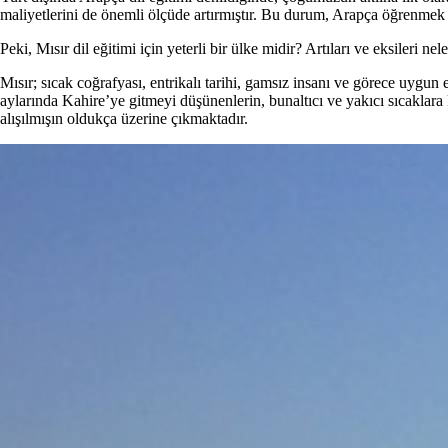
maliyetlerini de önemli ölçüde artırmıştır. Bu durum, Arapça öğrenmek i
Peki, Mısır dil eğitimi için yeterli bir ülke midir? Artıları ve eksileri nel
Mısır; sıcak coğrafyası, entrikalı tarihi, gamsız insanı ve görece uygu
aylarında Kahire’ye gitmeyi düşünenlerin, bunaltıcı ve yakıcı sıcaklara 
alışılmışın oldukça üzerine çıkmaktadır.