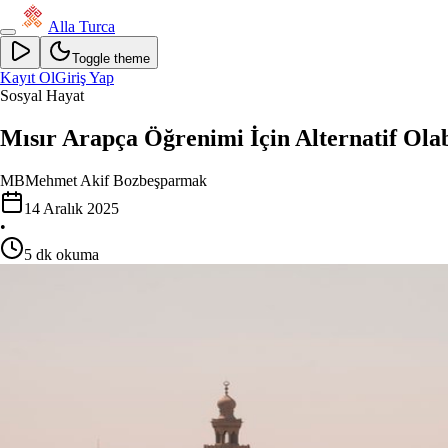
Alla Turca
Toggle theme
Kayıt Ol
Giriş Yap
Sosyal Hayat
Mısır Arapça Öğrenimi İçin Alternatif Olab
MB
Mehmet Akif Bozbeşparmak
14 Aralık 2025
•
5
dk okuma