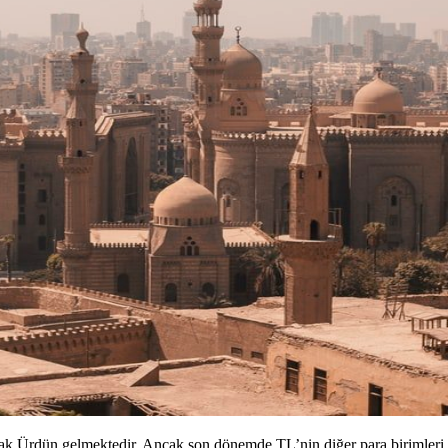
rak Ürdün gelmektedir. Ancak son dönemde TL’nin diğer para birimleri ka