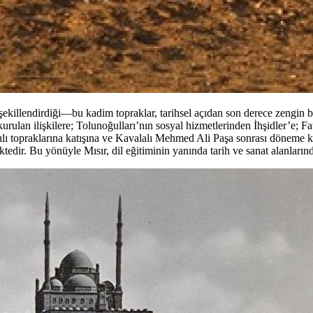
killendirdiği—bu kadim topraklar, tarihsel açıdan son derece zengin b
rulan ilişkilere; Tolunoğulları’nın sosyal hizmetlerinden İhşidler’e; Fa
 topraklarına katışına ve Kavalalı Mehmed Ali Paşa sonrası döneme kad
tedir. Bu yönüyle Mısır, dil eğitiminin yanında tarih ve sanat alanların