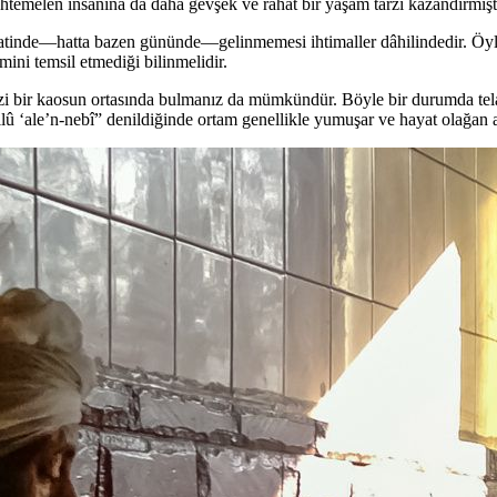
temelen insanına da daha gevşek ve rahat bir yaşam tarzı kazandırmıştı
atinde—hatta bazen gününde—gelinmemesi ihtimaller dâhilindedir. Öyle 
mini temsil etmediği bilinmelidir.
nizi bir kaosun ortasında bulmanız da mümkündür. Böyle bir durumda tel
llû ‘ale’n-nebî” denildiğinde ortam genellikle yumuşar ve hayat olağan 