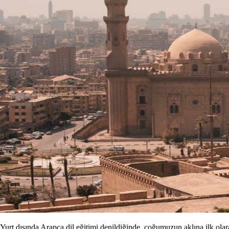
Yurt dışında Arapça dil eğitimi denildiğinde, çoğumuzun aklına ilk ola