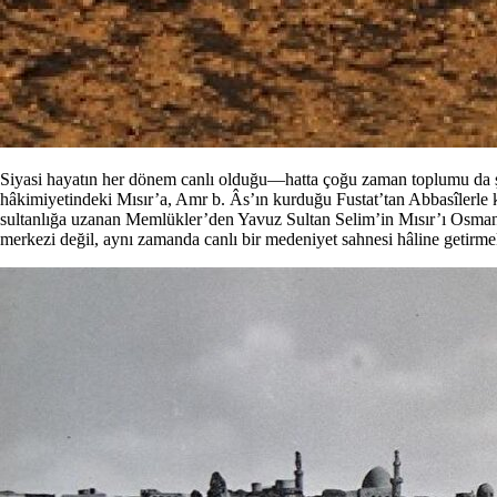
Siyasi hayatın her dönem canlı olduğu—hatta çoğu zaman toplumu da şe
hâkimiyetindeki Mısır’a, Amr b. Âs’ın kurduğu Fustat’tan Abbasîlerle ku
sultanlığa uzanan Memlükler’den Yavuz Sultan Selim’in Mısır’ı Osmanlı
merkezi değil, aynı zamanda canlı bir medeniyet sahnesi hâline getirmek