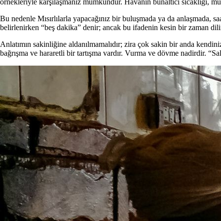
örnekleriyle karşılaşmanız mümkündür. Havanın bunaltıcı sıcaklığı, muh
Bu nedenle Mısırlılarla yapacağınız bir buluşmada ya da anlaşmada, sa
belirlenirken “beş dakika” denir; ancak bu ifadenin kesin bir zaman dili
Anlatımın sakinliğine aldanılmamalıdır; zira çok sakin bir anda kendi
bağrışma ve hararetli bir tartışma vardır. Vurma ve dövme nadirdir. “Sa