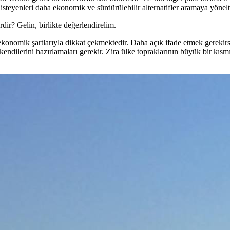
steyenleri daha ekonomik ve sürdürülebilir alternatifler aramaya yönelt
erdir? Gelin, birlikte değerlendirelim.
n ekonomik şartlarıyla dikkat çekmektedir. Daha açık ifade etmek gerekir
kendilerini hazırlamaları gerekir. Zira ülke topraklarının büyük bir kısm