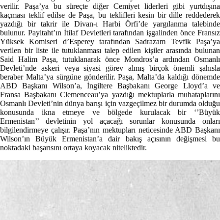
verilir. Paşa’ya bu süreçte diğer Cemiyet liderleri gibi yurtdışına
kaçması teklif edilse de Paşa, bu teklifleri kesin bir dille reddederek
yazdığı bir takrir ile Divan-ı Harbi Örfi’de yargılanma talebinde
bulunur. Payitaht’ın İtilaf Devletleri tarafından işgalinden önce Fransız
Yüksek Komiseri d’Esperey tarafından Sadrazam Tevfik Paşa’ya
verilen bir liste ile tutuklanması talep edilen kişiler arasında bulunan
Said Halim Paşa, tutuklanarak önce Mondros’a ardından Osmanlı
Devleti’nde askeri veya siyasi görev almış birçok önemli şahısla
beraber Malta’ya sürgüne gönderilir. Paşa, Malta’da kaldığı dönemde
ABD Başkanı Wilson’a, İngiltere Başbakanı George Lloyd’a ve
Fransa Başbakanı Clemenceau’ya yazdığı mektuplarla muhataplarını
Osmanlı Devleti’nin dünya barışı için vazgeçilmez bir durumda olduğu
konusunda ikna etmeye ve bölgede kurulacak bir ‘’Büyük
Ermenistan’’ devletinin yol açacağı sorunlar konusunda onları
bilgilendirmeye çalışır. Paşa’nın mektupları neticesinde ABD Başkanı
Wilson’ın Büyük Ermenistan’a dair bakış açısının değişmesi bu
noktadaki başarısını ortaya koyacak niteliktedir.