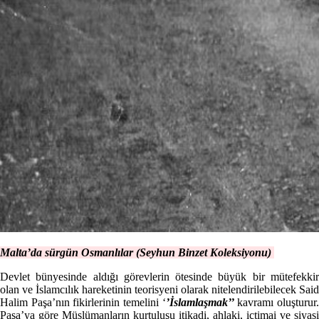
Malta’da sürgün Osmanlılar (Seyhun Binzet Koleksiyonu)
Devlet bünyesinde aldığı görevlerin ötesinde büyük bir mütefekkir
olan ve İslamcılık hareketinin teorisyeni olarak nitelendirilebilecek Said
Halim Paşa’nın fikirlerinin temelini ‘
’İslamlaşmak’’
kavramı oluşturur
Paşa’ya göre Müslümanların kurtuluşu itikadi, ahlaki, içtimai ve siyasi