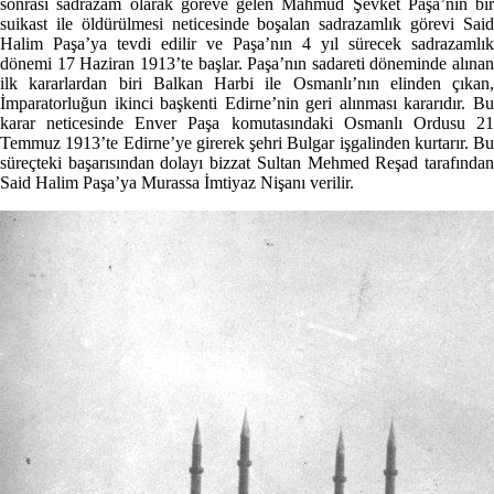
sonrası sadrazam olarak göreve gelen Mahmud Şevket Paşa’nın bir
suikast ile öldürülmesi neticesinde boşalan sadrazamlık görevi Said
Halim Paşa’ya tevdi edilir ve Paşa’nın 4 yıl sürecek sadrazamlık
dönemi 17 Haziran 1913’te başlar. Paşa’nın sadareti döneminde alınan
ilk kararlardan biri Balkan Harbi ile Osmanlı’nın elinden çıkan,
İmparatorluğun ikinci başkenti Edirne’nin geri alınması kararıdır. Bu
karar neticesinde Enver Paşa komutasındaki Osmanlı Ordusu 21
Temmuz 1913’te Edirne’ye girerek şehri Bulgar işgalinden kurtarır. Bu
süreçteki başarısından dolayı bizzat Sultan Mehmed Reşad tarafından
Said Halim Paşa’ya Murassa İmtiyaz Nişanı verilir.