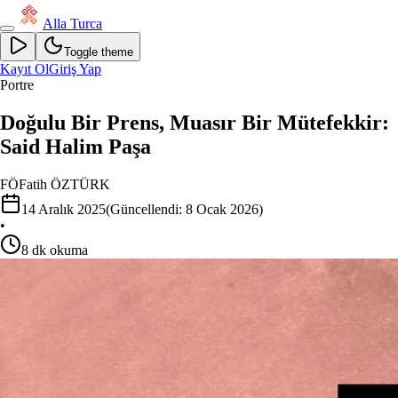
Alla Turca
Toggle theme
Kayıt Ol
Giriş Yap
Portre
Doğulu Bir Prens, Muasır Bir Mütefekkir:
Said Halim Paşa
FÖ
Fatih ÖZTÜRK
14 Aralık 2025
(Güncellendi:
8 Ocak 2026
)
•
8
dk okuma