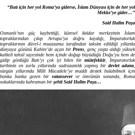
“Batı için her yol Roma’ya giderse, İslam Dünyası için de her yol
Mekke’ye gider…’’
Said Halim Paşa
Osmanlı’nın güç kaybettiği, küresel iktidar merkezinin İslam
topraklarından çıkıp Avrupa’ya doğru kaydığı, İmparatorluk
topraklarının düvel-i muazzama tarafından taksim edildiği yıllarda
dünyaya gözünü Kahire’de açan bir
Prens
, genç yaşta aldığı yükse
kaliteli tahsil sayesinde hem içinde doğup büyüdüğü Doğu’yu hem de
gidip gördüğü Batı’yı çok iyi bilen bir
mütefekkir
, İmparatorluk
tarihinin en zorlu yıllarında sadrazamlık yapmış bir
devlet adamı
,
sürgün yıllarında Milli Mücadele’ye maddi destek bulabilmek için
banka banka gezen bir
vatansever
ve ömrünün sonunda, Roma
sokaklarında kahraman bir
şehit Said Halim Paşa…