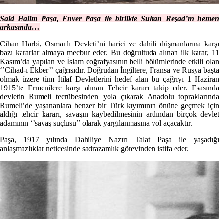
Said Halim Paşa, Enver Paşa ile birlikte Sultan Reşad’ın hemen
arkasında…
Cihan Harbi, Osmanlı Devleti’ni harici ve dahili düşmanlarına karşı
bazı kararlar almaya mecbur eder. Bu doğrultuda alınan ilk karar, 11
Kasım’da yapılan ve İslam coğrafyasının belli bölümlerinde etkili olan
‘’Cihad-ı Ekber’’ çağrısıdır. Doğrudan İngiltere, Fransa ve Rusya başta
olmak üzere tüm İtilaf Devletlerini hedef alan bu çağrıyı 1 Haziran
1915’te Ermenilere karşı alınan Tehcir kararı takip eder. Esasında
devletin Rumeli tecrübesinden yola çıkarak Anadolu topraklarında
Rumeli’de yaşananlara benzer bir Türk kıyımının önüne geçmek için
aldığı tehcir kararı, savaşın kaybedilmesinin ardından birçok devlet
adamının ‘’savaş suçlusu’’ olarak yargılanmasına yol açacaktır.
Paşa, 1917 yılında Dahiliye Nazırı Talat Paşa ile yaşadığı
anlaşmazlıklar neticesinde sadrazamlık görevinden istifa eder.