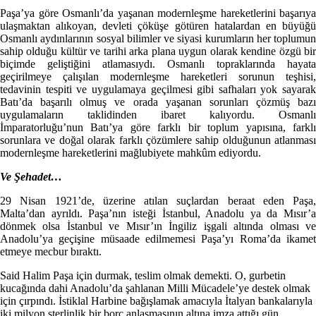
Paşa’ya göre Osmanlı’da yaşanan modernleşme hareketlerini başarıya
ulaşmaktan alıkoyan, devleti çöküşe götüren hatalardan en büyüğü
Osmanlı aydınlarının sosyal bilimler ve siyasi kurumların her toplumun
sahip olduğu kültür ve tarihi arka plana uygun olarak kendine özgü bir
biçimde geliştiğini atlamasıydı. Osmanlı topraklarında hayata
geçirilmeye çalışılan modernleşme hareketleri sorunun teşhisi,
tedavinin tespiti ve uygulamaya geçilmesi gibi safhaları yok sayarak
Batı’da başarılı olmuş ve orada yaşanan sorunları çözmüş bazı
uygulamaların taklidinden ibaret kalıyordu. Osmanlı
İmparatorluğu’nun Batı’ya göre farklı bir toplum yapısına, farklı
sorunlara ve doğal olarak farklı çözümlere sahip olduğunun atlanması
modernleşme hareketlerini mağlubiyete mahkûm ediyordu.
Ve Şehadet…
29 Nisan 1921’de, üzerine atılan suçlardan beraat eden Paşa,
Malta’dan ayrıldı. Paşa’nın isteği İstanbul, Anadolu ya da Mısır’a
dönmek olsa İstanbul ve Mısır’ın İngiliz işgali altında olması ve
Anadolu’ya geçişine müsaade edilmemesi Paşa’yı Roma’da ikamet
etmeye mecbur bıraktı.
Said Halim Paşa için durmak, teslim olmak demekti. O, gurbetin
kucağında dahi Anadolu’da şahlanan Milli Mücadele’ye destek olmak
için çırpındı. İstiklal Harbine bağışlamak amacıyla İtalyan bankalarıyla
iki milyon sterlinlik bir borç anlaşmasının altına imza attığı gün,