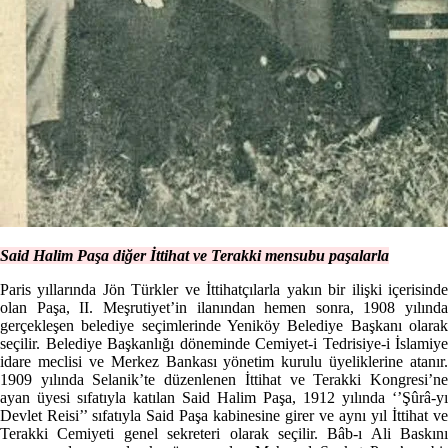
Said Halim Paşa diğer İttihat ve Terakki mensubu paşalarla
Paris yıllarında Jön Türkler ve İttihatçılarla yakın bir ilişki içerisinde
olan Paşa, II. Meşrutiyet’in ilanından hemen sonra, 1908 yılında
gerçekleşen belediye seçimlerinde Yeniköy Belediye Başkanı olarak
seçilir. Belediye Başkanlığı döneminde Cemiyet-i Tedrisiye-i İslamiye
idare meclisi ve Merkez Bankası yönetim kurulu üyeliklerine atanır.
1909 yılında Selanik’te düzenlenen İttihat ve Terakki Kongresi’ne
ayan üyesi sıfatıyla katılan Said Halim Paşa, 1912 yılında ‘’Şûrâ-yı
Devlet Reisi’’ sıfatıyla Said Paşa kabinesine girer ve aynı yıl İttihat ve
Terakki Cemiyeti genel sekreteri olarak seçilir. Bâb-ı Ali Baskını