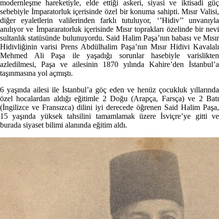
modernleşme hareketiyle, elde ettiği askeri, siyasi ve iktisadi güç
sebebiyle İmparatorluk içerisinde özel bir konuma sahipti. Mısır Valisi,
diğer eyaletlerin valilerinden farklı tutuluyor, ‘’Hidiv’’ unvanıyla
anılıyor ve İmpararatorluk içerisinde Mısır toprakları özelinde bir nevi
sultanlık statüsünde bulunuyordu. Said Halim Paşa’nın babası ve Mısır
Hidivliğinin varisi Prens Abdülhalim Paşa’nın Mısır Hidivi Kavalalı
Mehmed Ali Paşa ile yaşadığı sorunlar hasebiyle varislikten
azledilmesi, Paşa ve ailesinin 1870 yılında Kahire’den İstanbul’a
taşınmasına yol açmıştı.
6 yaşında ailesi ile İstanbul’a göç eden ve henüz çocukluk yıllarında
özel hocalardan aldığı eğitimle 2 Doğu (Arapça, Farsça) ve 2 Batı
(İngilizce ve Fransızca) dilini iyi derecede öğrenen Said Halim Paşa,
15 yaşında yüksek tahsilini tamamlamak üzere İsviçre’ye gitti ve
burada siyaset bilimi alanında eğitim aldı.