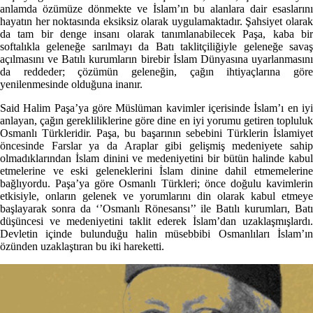
anlamda özümüze dönmekte ve İslam’ın bu alanlara dair esaslarını
hayatın her noktasında eksiksiz olarak uygulamaktadır. Şahsiyet olarak
da tam bir denge insanı olarak tanımlanabilecek Paşa, kaba bir
softalıkla geleneğe sarılmayı da Batı taklitçiliğiyle geleneğe savaş
açılmasını ve Batılı kurumların birebir İslam Dünyasına uyarlanmasını
da reddeder; çözümün geleneğin, çağın ihtiyaçlarına göre
yenilenmesinde olduğuna inanır.
Said Halim Paşa’ya göre Müslüman kavimler içerisinde İslam’ı en iyi
anlayan, çağın gerekliliklerine göre dine en iyi yorumu getiren topluluk
Osmanlı Türkleridir. Paşa, bu başarının sebebini Türklerin İslamiyet
öncesinde Farslar ya da Araplar gibi gelişmiş medeniyete sahip
olmadıklarından İslam dinini ve medeniyetini bir bütün halinde kabul
etmelerine ve eski geleneklerini İslam dinine dahil etmemelerine
bağlıyordu. Paşa’ya göre Osmanlı Türkleri; önce doğulu kavimlerin
etkisiyle, onların gelenek ve yorumlarını din olarak kabul etmeye
başlayarak sonra da ‘’Osmanlı Rönesansı’’ ile Batılı kurumları, Batı
düşüncesi ve medeniyetini taklit ederek İslam’dan uzaklaşmışlardı.
Devletin içinde bulunduğu halin müsebbibi Osmanlıları İslam’ın
özünden uzaklaştıran bu iki hareketti.