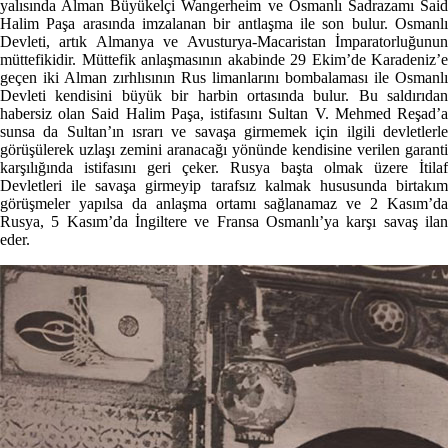
yalısında Alman Büyükelçi Wangerheim ve Osmanlı Sadrazamı Said
Halim Paşa arasında imzalanan bir antlaşma ile son bulur. Osmanlı
Devleti, artık Almanya ve Avusturya-Macaristan İmparatorluğunun
müttefikidir. Müttefik anlaşmasının akabinde 29 Ekim’de Karadeniz’e
geçen iki Alman zırhlısının Rus limanlarını bombalaması ile Osmanlı
Devleti kendisini büyük bir harbin ortasında bulur. Bu saldırıdan
habersiz olan Said Halim Paşa, istifasını Sultan V. Mehmed Reşad’a
sunsa da Sultan’ın ısrarı ve savaşa girmemek için ilgili devletlerle
görüşülerek uzlaşı zemini aranacağı yönünde kendisine verilen garanti
karşılığında istifasını geri çeker. Rusya başta olmak üzere İtilaf
Devletleri ile savaşa girmeyip tarafsız kalmak hususunda birtakım
görüşmeler yapılsa da anlaşma ortamı sağlanamaz ve 2 Kasım’da
Rusya, 5 Kasım’da İngiltere ve Fransa Osmanlı’ya karşı savaş ilan
eder.