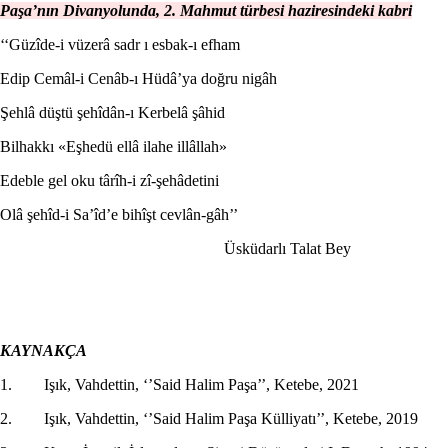
Paşa’nın Divanyolunda, 2. Mahmut türbesi haziresindeki kabri
‘‘Güzîde-i vüzerâ sadr ı esbak-ı efham
Edip Cemâl-i Cenâb-ı Hüdâ’ya doğru nigâh
Şehlâ düştü şehîdân-ı Kerbelâ şâhid
Bilhakkı «Eşhedü ellâ ilahe illâllah»
Edeble gel oku târîh-i zî-şehâdetini
Olâ şehîd-i Sa’îd’e bihîşt cevlân-gâh’’
Üsküdarlı Talat Bey
KAYNAKÇA
1. Işık, Vahdettin, ‘’Said Halim Paşa’’, Ketebe, 2021
2. Işık, Vahdettin, ‘’Said Halim Paşa Külliyatı’’, Ketebe, 2019