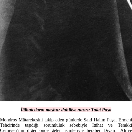
İttihatçıların meşhur dahiliye nazırı; Talat Paşa
Mondros Mütarekesini takip eden günlerde Said Halim Paşa, Ermeni
Tehcirinde taşıdığı sorumluluk sebebiyle İttihat ve Terakki
Cemiyeti’nin diğer önde gelen isimleriyle beraber Divan-ı Ali’ye