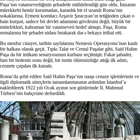
Paşa’nın vatanseverliğinin şehadetle mühürlendiği gün oldu. İmzanın
mürekkebi henüz kurumadan, karanlık bir el uzandı Roma’nın
sokaklarına. Ermeni komitacı Arşavir Şıracıyan’ın tetiğinden çıkan o
hain kurşun, sadece bir devlet adamının gövdesini değil, büyük bir
mütefekkiri, kahraman bir vatanseveri hedef almıştı. Paşa, Roma
semalarına bir şehadet nidası bırakarak dar-ı bekaya irtihal etti.
Bu menfur cinayet, tarihin sayfalarına Nemesis Operasyonu’nun kanlı
bir halkası olarak geçti. Tıpkı Talat ve Cemal Paşalar gibi, Said Halim
Paşa da bir intikam senaryosunun kurbanı seçilmişti. Fakat şahadet,
fani bir bedenin sonu değil, bir ismin ölümsüzlüğe attığı ilk adım,
cennete çırpılan ilk kanattı.
Roma’da şehit edilen Said Halim Paşa’nın naaşı cenaze işlemlerinin ve
ilgili diplomatik süreçlerin tamamlanmasının ardından İstanbul’a
nakledilerek 1922 yılı Ocak ayının son günlerinde II. Mahmud
Türbesi’nin bahçesine defnedildi.