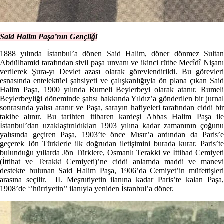
Said Halim Paşa’nın Gençliği
1888 yılında İstanbul’a dönen Said Halim, döner dönmez Sultan
Abdülhamid tarafından sivil paşa unvanı ve ikinci rütbe Mecîdî Nişanı
verilerek Şura-yı Devlet azası olarak görevlendirildi. Bu görevleri
esnasında entelektüel şahsiyeti ve çalışkanlığıyla ön plana çıkan Said
Halim Paşa, 1900 yılında Rumeli Beylerbeyi olarak atanır. Rumeli
Beylerbeyliği döneminde şahsı hakkında Yıldız’a gönderilen bir jurnal
sonrasında yalısı aranır ve Paşa, sarayın hafiyeleri tarafından ciddi bir
takibe alınır. Bu tarihten itibaren kardeşi Abbas Halim Paşa ile
İstanbul’dan uzaklaştırıldıkları 1903 yılına kadar zamanının çoğunu
yalısında geçiren Paşa, 1903’te önce Mısır’a ardından da Paris’e
geçerek Jön Türklerle ilk doğrudan iletişimini burada kurar. Paris’te
bulunduğu yıllarda Jön Türklere, Osmanlı Terakki ve İttihad Cemiyeti
(İttihat ve Terakki Cemiyeti)’ne ciddi anlamda maddi ve manevi
destekte bulunan Said Halim Paşa, 1906’da Cemiyet’in müfettişleri
arasına seçilir. II. Meşrutiyetin ilanına kadar Paris’te kalan Paşa,
1908’de ‘’hürriyetin’’ ilanıyla yeniden İstanbul’a döner.