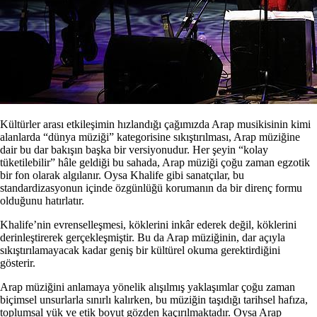
Kültürler arası etkileşimin hızlandığı çağımızda Arap musikisinin kimi
alanlarda “dünya müziği” kategorisine sıkıştırılması, Arap müziğine
dair bu dar bakışın başka bir versiyonudur. Her şeyin “kolay
tüketilebilir” hâle geldiği bu sahada, Arap müziği çoğu zaman egzotik
bir fon olarak algılanır. Oysa Khalife gibi sanatçılar, bu
standardizasyonun içinde özgünlüğü korumanın da bir direnç formu
olduğunu hatırlatır.
Khalife’nin evrenselleşmesi, köklerini inkâr ederek değil, köklerini
derinleştirerek gerçekleşmiştir. Bu da Arap müziğinin, dar açıyla
sıkıştırılamayacak kadar geniş bir kültürel okuma gerektirdiğini
gösterir.
Arap müziğini anlamaya yönelik alışılmış yaklaşımlar çoğu zaman
biçimsel unsurlarla sınırlı kalırken, bu müziğin taşıdığı tarihsel hafıza,
toplumsal yük ve etik boyut gözden kaçırılmaktadır. Oysa Arap