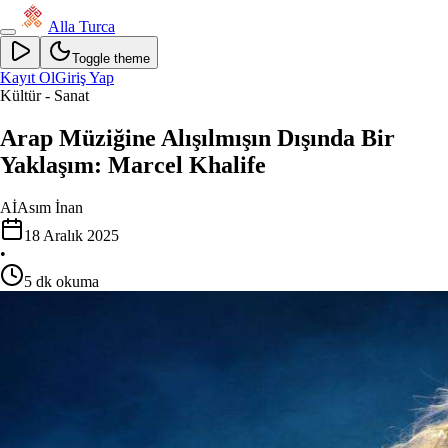
Alla Turca
Toggle theme
Kayıt Ol
Giriş Yap
Kültür - Sanat
Arap Müziğine Alışılmışın Dışında Bir
Yaklaşım: Marcel Khalife
Aİ
Asım İnan
18 Aralık 2025
•
5
dk okuma