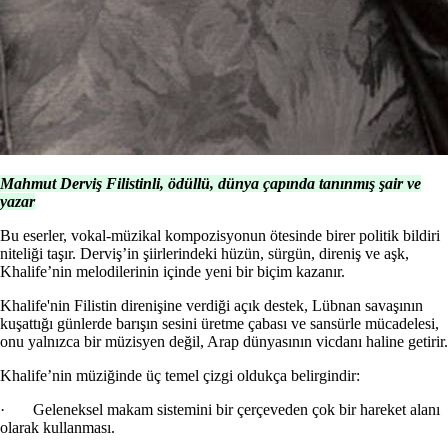
Mahmut Derviş Filistinli, ödüllü, dünya çapında tanınmış şair ve
yazar
Bu eserler, vokal-müzikal kompozisyonun ötesinde birer politik bildiri
niteliği taşır. Derviş’in şiirlerindeki hüzün, sürgün, direniş ve aşk,
Khalife’nin melodilerinin içinde yeni bir biçim kazanır.
Khalife'nin Filistin direnişine verdiği açık destek, Lübnan savaşının
kuşattığı günlerde barışın sesini üretme çabası ve sansürle mücadelesi,
onu yalnızca bir müzisyen değil, Arap dünyasının vicdanı haline getirir.
Khalife’nin müziğinde üç temel çizgi oldukça belirgindir:
· Geleneksel makam sistemini bir çerçeveden çok bir hareket alanı
olarak kullanması.