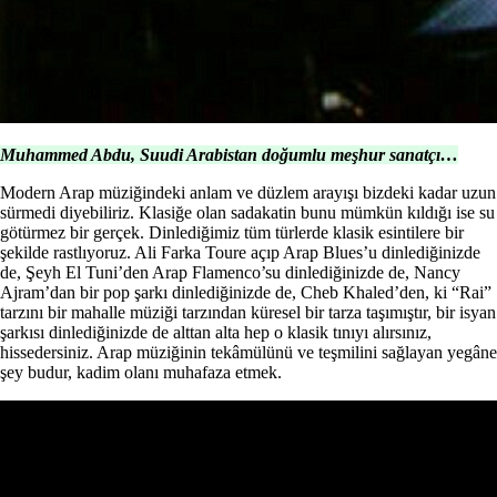
Muhammed Abdu, Suudi Arabistan doğumlu meşhur sanatçı…
Modern Arap müziğindeki anlam ve düzlem arayışı bizdeki kadar uzun
sürmedi diyebiliriz. Klasiğe olan sadakatin bunu mümkün kıldığı ise su
götürmez bir gerçek. Dinlediğimiz tüm türlerde klasik esintilere bir
şekilde rastlıyoruz. Ali Farka Toure açıp Arap Blues’u dinlediğinizde
de, Şeyh El Tuni’den Arap Flamenco’su dinlediğinizde de, Nancy
Ajram’dan bir pop şarkı dinlediğinizde de, Cheb Khaled’den, ki “Rai”
tarzını bir mahalle müziği tarzından küresel bir tarza taşımıştır, bir isyan
şarkısı dinlediğinizde de alttan alta hep o klasik tınıyı alırsınız,
hissedersiniz. Arap müziğinin tekâmülünü ve teşmilini sağlayan yegâne
şey budur, kadim olanı muhafaza etmek.