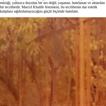
müziği, yalnızca duyulan bir ses değil; yaşanan, hatırlanan ve aktarılan
bir tecrübedir. Marcel Khalife fenomeni, bu tecrübenin dar estetik
kalıplara sığdırılamayacağını güçlü biçimde hatırlatır.