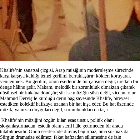
Khalife’nin sanatsal çizgisi, Arap müziğinin modernleşme sürecinde
karşı karşıya kaldığı temel gerilimi berraklaştırır: kökleri koruyarak
yenilenmek. Bu gerilim, onun eserlerinde bir çatışma değil; üretken bir
denge hâline gelir. Makam, melodik bir zorunluluk olmaktan çıkarak
düşünsel bir imkâna dönüşür; şiir ise müziğin süsü değil, vicdanı olur.
Mahmud Derviş’le kurduğu derin bağ sayesinde Khalife, bireysel
estetikten kolektif hafızaya uzanan bir hat inşa eder. Bu hat üzerinde
müzik, yalnızca duyguları değil, sorumlulukları da taşır.
Khalife’nin müziğini özgün kılan esas unsur, politik olanı
sloganlaştırmadan, estetik olanı steril hâle getirmeden bir arada
tutabilmesidir. Onun eserlerinde direniş bağırmaz; ama susmaz da.
Sürgün dramatize edilmez; fakat hafızadan silinmesine de izin