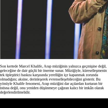
Son kertede Marcel Khalife, Arap müziğinin yalnızca geçmişine değil,
geleceğine de dair güçlü bir önerme sunar. Müziğiyle, küreselleşmenin
tek tipleştirici baskısı karşısında yerelliğin içe kapanmak zorunda
olmadığını; aksine, derinleşerek evrenselleşebileceğini gösterir. Bu
yönüyle Khalife fenomeni, Arap müziğini dar açılardan kurtaran bir
istisna değil, onu yeniden düşünmeye çağıran kalıcı bir imkân olarak
değerlendirilmelidir.