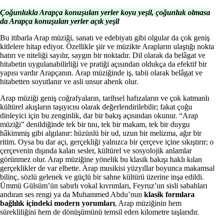
Çoğunlukla Arapça konuşulan yerler koyu yeşil, çoğunluk olmasa
da Arapça konuşulan yerler açık yeşil
Bu itibarla Arap müziği, sanatı ve edebiyatı gibi olgular da çok geniş
kitlelere hitap ediyor. Özellikle şiir ve müzikte Arapların ulaştığı nokta
hatırı ve niteliği sayılır, saygın bir noktadır. Dil olarak da belâgat ve
hitabetin uygulanabilirliği ve pratiği açısından oldukça da efektif bir
yapısı vardır Arapçanın. Arap müziğinde iş, tabii olarak belâgat ve
hitabetten soyutlanır ve asli unsur ahenk olur.
Arap müziği geniş coğrafyaların, tarihsel hafızaların ve çok katmanlı
kültürel akışların taşıyıcısı olarak değerlendirilebilir; fakat çoğu
dinleyici için bu zenginlik, dar bir bakış açısından okunur. “Arap
müziği” denildiğinde tek bir tını, tek bir makam, tek bir duygu
hâkimmiş gibi algılanır: hüzünlü bir ud, uzun bir melizma, ağır bir
ritim. Oysa bu dar açı, gerçekliği yalnızca bir çerçeve içine sıkıştırır; o
çerçevenin dışında kalan sesler, kültürel ve sosyolojik anlamlar
görünmez olur. Arap müziğine yönelik bu klasik bakışı haklı kılan
gerçeklikler de var elbette. Arap musikisi yüzyıllar boyunca makamsal
bilinç, sözlü gelenek ve güçlü bir sahne kültürü üzerine inşa edildi.
Ümmü Gülsüm’ün sabırlı vokal kıvrımları, Feyruz’un sisli sabahları
andıran ses rengi ya da Muhammed Abdu’nun
klasik formlara
bağlılık içindeki modern yorumları
, Arap müziğinin hem
sürekliliğini hem de dönüşümünü temsil eden kilometre taşlarıdır.