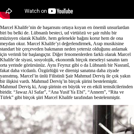
Marcel Khalife’nin de başarısını ortaya koyan en önemli unsurlardan
biri bu belki de. Lübnanlı besteci, ud virtüözü ve şair ruhlu bir
müzisyen olarak Khalife, hem gelenekle bağını korur hem de ona
meydan okur. Marcel Khalife’yi değerlendirmek, Arap musikisine
standart bir çerçeveden bakmanın neden yetersiz olduğunu anlamak
için verimli bir başlangıçtır. Diğer fenomenlerden farklı olarak Marcel
Khalife’de siyasi, sosyolojik, ekonomik birçok meseleyi sanatın tam
orta yerinde görürsünüz. Aynı Feyruz gibi o da Lübnanlı bir Nasranî,
fakat daha vicdanlı. Özgürlüğü ve direnişi sanatına daha ziyade
yansıtmış. Marcel’in ünlü Filistinli Şair Mahmud Derviş ile çok yakın
bir ilişkisi vardı. Mahmud Derviş’in birçok şiirini bestelemiştir.
Mahmud Derviş ki, Arap şiirinin en büyük ve en etkili temsilcilerinden
biridir. “Jawaz Al Safar”, “Ana Yusif Ya Ebi”, “Annem”, “Rita ve
Tüfek” gibi birçok şiiri Marcel Khalife tarafından bestelenmiştir.