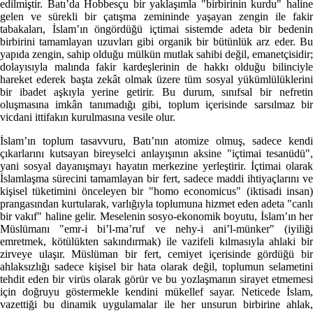
edilmiştir. Batı’da Hobbesçu bir yaklaşımla "birbirinin kurdu" haline
gelen ve sürekli bir çatışma zemininde yaşayan zengin ile fakir
tabakaları, İslam’ın öngördüğü içtimai sistemde adeta bir bedenin
birbirini tamamlayan uzuvları gibi organik bir bütünlük arz eder. Bu
yapıda zengin, sahip olduğu mülkün mutlak sahibi değil, emanetçisidir;
dolayısıyla malında fakir kardeşlerinin de hakkı olduğu bilinciyle
hareket ederek başta zekât olmak üzere tüm sosyal yükümlülüklerini
bir ibadet aşkıyla yerine getirir. Bu durum, sınıfsal bir nefretin
oluşmasına imkân tanımadığı gibi, toplum içerisinde sarsılmaz bir
vicdani ittifakın kurulmasına vesile olur.
İslam’ın toplum tasavvuru, Batı’nın atomize olmuş, sadece kendi
çıkarlarını kutsayan bireyselci anlayışının aksine "içtimai tesanüdü",
yani sosyal dayanışmayı hayatın merkezine yerleştirir. İçtimai olarak
İslamlaşma sürecini tamamlayan bir fert, sadece maddi ihtiyaçlarını ve
kişisel tüketimini önceleyen bir "homo economicus" (iktisadi insan)
prangasından kurtularak, varlığıyla toplumuna hizmet eden adeta "canlı
bir vakıf" haline gelir. Meselenin sosyo-ekonomik boyutu, İslam’ın her
Müslümanı "emr-i bi’l-ma’ruf ve nehy-i ani’l-münker" (iyiliği
emretmek, kötülükten sakındırmak) ile vazifeli kılmasıyla ahlaki bir
zirveye ulaşır. Müslüman bir fert, cemiyet içerisinde gördüğü bir
ahlaksızlığı sadece kişisel bir hata olarak değil, toplumun selametini
tehdit eden bir virüs olarak görür ve bu yozlaşmanın sirayet etmemesi
için doğruyu göstermekle kendini mükellef sayar. Neticede İslam,
vazettiği bu dinamik uygulamalar ile her unsurun birbirine ahlak,