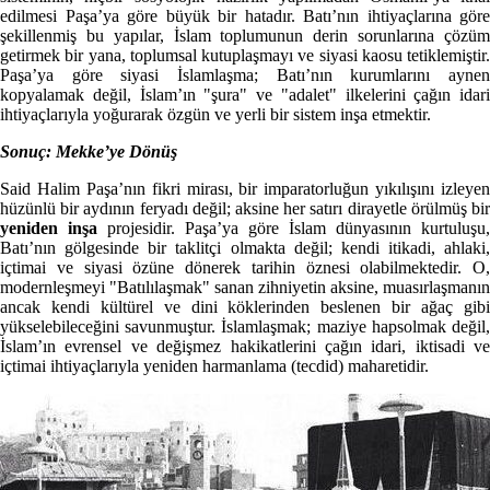
edilmesi Paşa’ya göre büyük bir hatadır. Batı’nın ihtiyaçlarına göre
şekillenmiş bu yapılar, İslam toplumunun derin sorunlarına çözüm
getirmek bir yana, toplumsal kutuplaşmayı ve siyasi kaosu tetiklemiştir.
Paşa’ya göre siyasi İslamlaşma; Batı’nın kurumlarını aynen
kopyalamak değil, İslam’ın "şura" ve "adalet" ilkelerini çağın idari
ihtiyaçlarıyla yoğurarak özgün ve yerli bir sistem inşa etmektir.
Sonuç: Mekke’ye Dönüş
Said Halim Paşa’nın fikri mirası, bir imparatorluğun yıkılışını izleyen
hüzünlü bir aydının feryadı değil; aksine her satırı dirayetle örülmüş bir
yeniden inşa
projesidir. Paşa’ya göre İslam dünyasının kurtuluşu,
Batı’nın gölgesinde bir taklitçi olmakta değil; kendi itikadi, ahlaki,
içtimai ve siyasi özüne dönerek tarihin öznesi olabilmektedir. O,
modernleşmeyi "Batılılaşmak" sanan zihniyetin aksine, muasırlaşmanın
ancak kendi kültürel ve dini köklerinden beslenen bir ağaç gibi
yükselebileceğini savunmuştur. İslamlaşmak; maziye hapsolmak değil,
İslam’ın evrensel ve değişmez hakikatlerini çağın idari, iktisadi ve
içtimai ihtiyaçlarıyla yeniden harmanlama (tecdid) maharetidir.