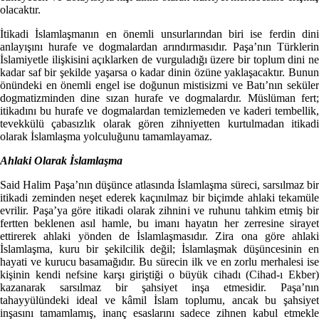
olacaktır.
İtikadi İslamlaşmanın en önemli unsurlarından biri ise ferdin dini
anlayışını hurafe ve dogmalardan arındırmasıdır. Paşa’nın Türklerin
İslamiyetle ilişkisini açıklarken de vurguladığı üzere bir toplum dini ne
kadar saf bir şekilde yaşarsa o kadar dinin özüne yaklaşacaktır. Bunun
önündeki en önemli engel ise doğunun mistisizmi ve Batı’nın seküler
dogmatizminden dine sızan hurafe ve dogmalardır. Müslüman fert;
itikadını bu hurafe ve dogmalardan temizlemeden ve kaderi tembellik,
tevekkülü çabasızlık olarak gören zihniyetten kurtulmadan itikadi
olarak İslamlaşma yolculuğunu tamamlayamaz.
Ahlaki Olarak İslamlaşma
Said Halim Paşa’nın düşünce atlasında İslamlaşma süreci, sarsılmaz bir
itikadi zeminden neşet ederek kaçınılmaz bir biçimde ahlaki tekamüle
evrilir. Paşa’ya göre itikadi olarak zihnini ve ruhunu tahkim etmiş bir
fertten beklenen asıl hamle, bu imanı hayatın her zerresine sirayet
ettirerek ahlaki yönden de İslamlaşmasıdır. Zira ona göre ahlaki
İslamlaşma, kuru bir şekilcilik değil; İslamlaşmak düşüncesinin en
hayati ve kurucu basamağıdır. Bu sürecin ilk ve en zorlu merhalesi ise
kişinin kendi nefsine karşı giriştiği o büyük cihadı (Cihad-ı Ekber)
kazanarak sarsılmaz bir şahsiyet inşa etmesidir. Paşa’nın
tahayyülündeki ideal ve kâmil İslam toplumu, ancak bu şahsiyet
inşasını tamamlamış, inanç esaslarını sadece zihnen kabul etmekle