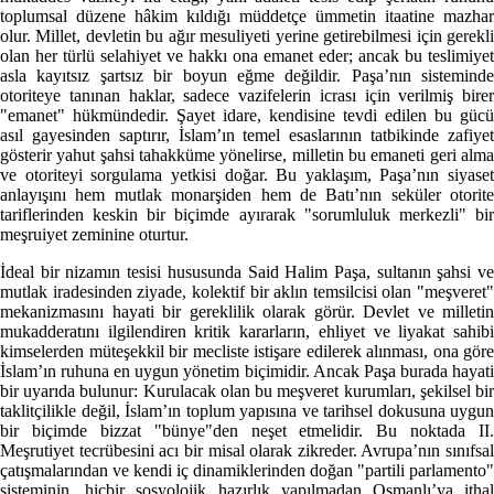
toplumsal düzene hâkim kıldığı müddetçe ümmetin itaatine mazhar
olur. Millet, devletin bu ağır mesuliyeti yerine getirebilmesi için gerekli
olan her türlü selahiyet ve hakkı ona emanet eder; ancak bu teslimiyet
asla kayıtsız şartsız bir boyun eğme değildir. Paşa’nın sisteminde
otoriteye tanınan haklar, sadece vazifelerin icrası için verilmiş birer
"emanet" hükmündedir. Şayet idare, kendisine tevdi edilen bu gücü
asıl gayesinden saptırır, İslam’ın temel esaslarının tatbikinde zafiyet
gösterir yahut şahsi tahakküme yönelirse, milletin bu emaneti geri alma
ve otoriteyi sorgulama yetkisi doğar. Bu yaklaşım, Paşa’nın siyaset
anlayışını hem mutlak monarşiden hem de Batı’nın seküler otorite
tariflerinden keskin bir biçimde ayırarak "sorumluluk merkezli" bir
meşruiyet zeminine oturtur.
İdeal bir nizamın tesisi hususunda Said Halim Paşa, sultanın şahsi ve
mutlak iradesinden ziyade, kolektif bir aklın temsilcisi olan "meşveret"
mekanizmasını hayati bir gereklilik olarak görür. Devlet ve milletin
mukadderatını ilgilendiren kritik kararların, ehliyet ve liyakat sahibi
kimselerden müteşekkil bir mecliste istişare edilerek alınması, ona göre
İslam’ın ruhuna en uygun yönetim biçimidir. Ancak Paşa burada hayati
bir uyarıda bulunur: Kurulacak olan bu meşveret kurumları, şekilsel bir
taklitçilikle değil, İslam’ın toplum yapısına ve tarihsel dokusuna uygun
bir biçimde bizzat "bünye"den neşet etmelidir. Bu noktada II.
Meşrutiyet tecrübesini acı bir misal olarak zikreder. Avrupa’nın sınıfsal
çatışmalarından ve kendi iç dinamiklerinden doğan "partili parlamento"
sisteminin, hiçbir sosyolojik hazırlık yapılmadan Osmanlı’ya ithal