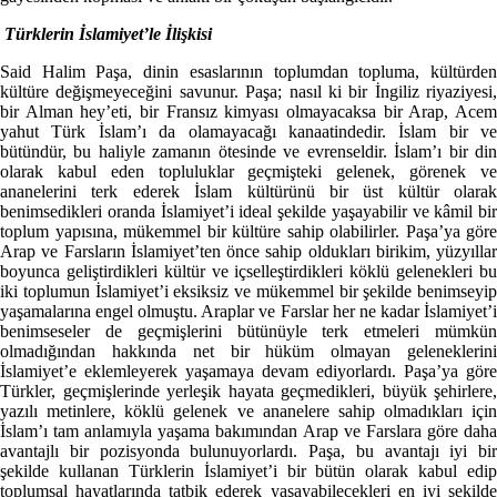
Türklerin İslamiyet’le İlişkisi
Said Halim Paşa, dinin esaslarının toplumdan topluma, kültürden
kültüre değişmeyeceğini savunur. Paşa; nasıl ki bir İngiliz riyaziyesi,
bir Alman hey’eti, bir Fransız kimyası olmayacaksa bir Arap, Acem
yahut Türk İslam’ı da olamayacağı kanaatindedir. İslam bir ve
bütündür, bu haliyle zamanın ötesinde ve evrenseldir. İslam’ı bir din
olarak kabul eden topluluklar geçmişteki gelenek, görenek ve
ananelerini terk ederek İslam kültürünü bir üst kültür olarak
benimsedikleri oranda İslamiyet’i ideal şekilde yaşayabilir ve kâmil bir
toplum yapısına, mükemmel bir kültüre sahip olabilirler. Paşa’ya göre
Arap ve Farsların İslamiyet’ten önce sahip oldukları birikim, yüzyıllar
boyunca geliştirdikleri kültür ve içselleştirdikleri köklü gelenekleri bu
iki toplumun İslamiyet’i eksiksiz ve mükemmel bir şekilde benimseyip
yaşamalarına engel olmuştu. Araplar ve Farslar her ne kadar İslamiyet’i
benimseseler de geçmişlerini bütünüyle terk etmeleri mümkün
olmadığından hakkında net bir hüküm olmayan geleneklerini
İslamiyet’e eklemleyerek yaşamaya devam ediyorlardı. Paşa’ya göre
Türkler, geçmişlerinde yerleşik hayata geçmedikleri, büyük şehirlere,
yazılı metinlere, köklü gelenek ve ananelere sahip olmadıkları için
İslam’ı tam anlamıyla yaşama bakımından Arap ve Farslara göre daha
avantajlı bir pozisyonda bulunuyorlardı. Paşa, bu avantajı iyi bir
şekilde kullanan Türklerin İslamiyet’i bir bütün olarak kabul edip
toplumsal hayatlarında tatbik ederek yaşayabilecekleri en iyi şekilde