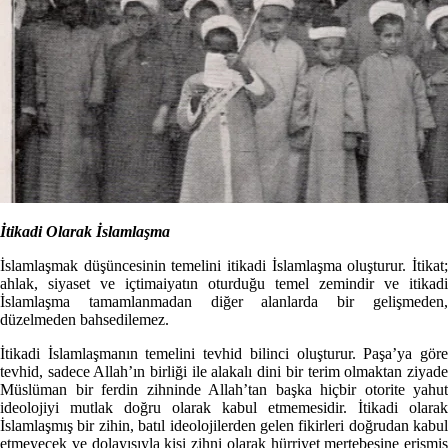
İtikadi Olarak İslamlaşma
İslamlaşmak düşüncesinin temelini itikadi İslamlaşma oluşturur. İtikat;
ahlak, siyaset ve içtimaiyatın oturduğu temel zemindir ve itikadi
İslamlaşma tamamlanmadan diğer alanlarda bir gelişmeden,
düzelmeden bahsedilemez.
İtikadi İslamlaşmanın temelini tevhid bilinci oluşturur. Paşa’ya göre
tevhid, sadece Allah’ın birliği ile alakalı dini bir terim olmaktan ziyade
Müslüman bir ferdin zihninde Allah’tan başka hiçbir otorite yahut
ideolojiyi mutlak doğru olarak kabul etmemesidir. İtikadi olarak
İslamlaşmış bir zihin, batıl ideolojilerden gelen fikirleri doğrudan kabul
etmeyecek ve dolayısıyla kişi zihni olarak hürriyet mertebesine erişmiş