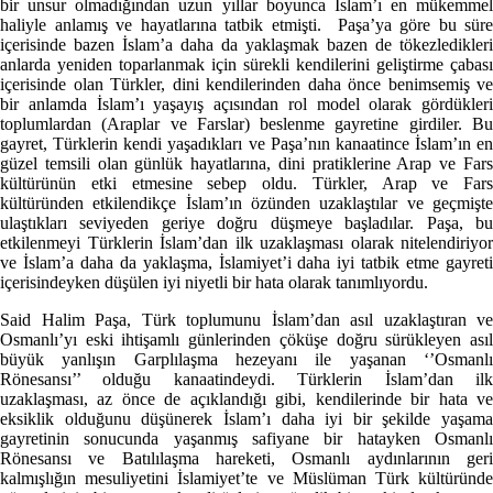
bir unsur olmadığından uzun yıllar boyunca İslam’ı en mükemmel
haliyle anlamış ve hayatlarına tatbik etmişti. Paşa’ya göre bu süre
içerisinde bazen İslam’a daha da yaklaşmak bazen de tökezledikleri
anlarda yeniden toparlanmak için sürekli kendilerini geliştirme çabası
içerisinde olan Türkler, dini kendilerinden daha önce benimsemiş ve
bir anlamda İslam’ı yaşayış açısından rol model olarak gördükleri
toplumlardan (Araplar ve Farslar) beslenme gayretine girdiler. Bu
gayret, Türklerin kendi yaşadıkları ve Paşa’nın kanaatince İslam’ın en
güzel temsili olan günlük hayatlarına, dini pratiklerine Arap ve Fars
kültürünün etki etmesine sebep oldu. Türkler, Arap ve Fars
kültüründen etkilendikçe İslam’ın özünden uzaklaştılar ve geçmişte
ulaştıkları seviyeden geriye doğru düşmeye başladılar. Paşa, bu
etkilenmeyi Türklerin İslam’dan ilk uzaklaşması olarak nitelendiriyor
ve İslam’a daha da yaklaşma, İslamiyet’i daha iyi tatbik etme gayreti
içerisindeyken düşülen iyi niyetli bir hata olarak tanımlıyordu.
Said Halim Paşa, Türk toplumunu İslam’dan asıl uzaklaştıran ve
Osmanlı’yı eski ihtişamlı günlerinden çöküşe doğru sürükleyen asıl
büyük yanlışın Garplılaşma hezeyanı ile yaşanan ‘’Osmanlı
Rönesansı’’ olduğu kanaatindeydi. Türklerin İslam’dan ilk
uzaklaşması, az önce de açıklandığı gibi, kendilerinde bir hata ve
eksiklik olduğunu düşünerek İslam’ı daha iyi bir şekilde yaşama
gayretinin sonucunda yaşanmış safiyane bir hatayken Osmanlı
Rönesansı ve Batılılaşma hareketi, Osmanlı aydınlarının geri
kalmışlığın mesuliyetini İslamiyet’te ve Müslüman Türk kültüründe