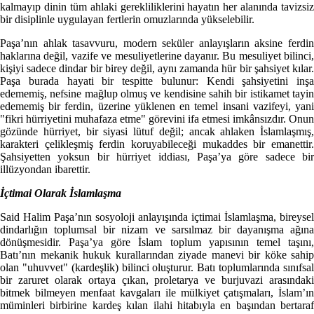
kalmayıp dinin tüm ahlaki gerekliliklerini hayatın her alanında tavizsiz
bir disiplinle uygulayan fertlerin omuzlarında yükselebilir.
Paşa’nın ahlak tasavvuru, modern seküler anlayışların aksine ferdin
haklarına değil, vazife ve mesuliyetlerine dayanır. Bu mesuliyet bilinci,
kişiyi sadece dindar bir birey değil, aynı zamanda hür bir şahsiyet kılar.
Paşa burada hayati bir tespitte bulunur: Kendi şahsiyetini inşa
edememiş, nefsine mağlup olmuş ve kendisine sahih bir istikamet tayin
edememiş bir ferdin, üzerine yüklenen en temel insani vazifeyi, yani
"fikri hürriyetini muhafaza etme" görevini ifa etmesi imkânsızdır. Onun
gözünde hürriyet, bir siyasi lütuf değil; ancak ahlaken İslamlaşmış,
karakteri çelikleşmiş ferdin koruyabileceği mukaddes bir emanettir.
Şahsiyetten yoksun bir hürriyet iddiası, Paşa’ya göre sadece bir
illüzyondan ibarettir.
İçtimai Olarak İslamlaşma
Said Halim Paşa’nın sosyoloji anlayışında içtimai İslamlaşma, bireysel
dindarlığın toplumsal bir nizam ve sarsılmaz bir dayanışma ağına
dönüşmesidir. Paşa’ya göre İslam toplum yapısının temel taşını,
Batı’nın mekanik hukuk kurallarından ziyade manevi bir köke sahip
olan "uhuvvet" (kardeşlik) bilinci oluşturur. Batı toplumlarında sınıfsal
bir zaruret olarak ortaya çıkan, proletarya ve burjuvazi arasındaki
bitmek bilmeyen menfaat kavgaları ile mülkiyet çatışmaları, İslam’ın
müminleri birbirine kardeş kılan ilahi hitabıyla en başından bertaraf