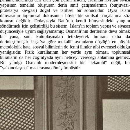
yapısının temelini oluşturan derin sınıf çatışmalarının (burjuvazi-
proletarya kavgası) doğal ve tarihsel bir sonucudur. Oysa İslam
dünyasının toplumsal dokusunda böyle bir sınıfsal parçalanma söz
konusu değildir. Dolayısıyla Batı’nın kendi bünyesindeki yangını
söndürmek için geliştirdiği bu sistem, İslam’ın toplum yapısı ve siyaset
düşüncesiyle uyum sağlayamamış; Osmanlı’nın dertlerine deva olmak
bir yana, suni kutuplaşmaları tetikleyerek buhranı daha da
derinleştirmiştir. Paşa’ya göre mukallit aydınların düştüğü en büyük
metodolojik hata, sosyal bilimlerin de fenni ilimler gibi evrensel olduğu
yanılgısıdır. Fizik kurallarının her yerde aynı olması, toplumsal
kuralların da her coğrafyada aynı neticeyi vereceği anlamına gelmez.
Bu yanılgı Osmanlı modernleşmesini bir "tekamül" değil, bir
"yabancılaşma" macerasına dönüştürmüştür.