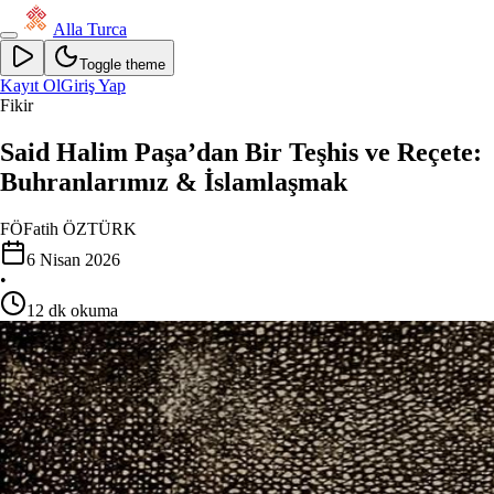
Alla Turca
Toggle theme
Kayıt Ol
Giriş Yap
Fikir
Said Halim Paşa’dan Bir Teşhis ve Reçete:
Buhranlarımız & İslamlaşmak
FÖ
Fatih ÖZTÜRK
6 Nisan 2026
•
12
dk okuma