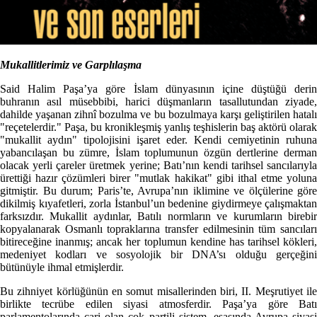
Mukallitlerimiz ve Garplılaşma
Said Halim Paşa’ya göre İslam dünyasının içine düştüğü derin
buhranın asıl müsebbibi, harici düşmanların tasallutundan ziyade,
dahilde yaşanan zihnî bozulma ve bu bozulmaya karşı geliştirilen hatalı
"reçetelerdir." Paşa, bu kronikleşmiş yanlış teşhislerin baş aktörü olarak
"mukallit aydın" tipolojisini işaret eder. Kendi cemiyetinin ruhuna
yabancılaşan bu zümre, İslam toplumunun özgün dertlerine derman
olacak yerli çareler üretmek yerine; Batı’nın kendi tarihsel sancılarıyla
ürettiği hazır çözümleri birer "mutlak hakikat" gibi ithal etme yoluna
gitmiştir. Bu durum; Paris’te, Avrupa’nın iklimine ve ölçülerine göre
dikilmiş kıyafetleri, zorla İstanbul’un bedenine giydirmeye çalışmaktan
farksızdır. Mukallit aydınlar, Batılı normların ve kurumların birebir
kopyalanarak Osmanlı topraklarına transfer edilmesinin tüm sancıları
bitireceğine inanmış; ancak her toplumun kendine has tarihsel kökleri,
medeniyet kodları ve sosyolojik bir DNA’sı olduğu gerçeğini
bütünüyle ihmal etmişlerdir.
Bu zihniyet körlüğünün en somut misallerinden biri, II. Meşrutiyet ile
birlikte tecrübe edilen siyasi atmosferdir. Paşa’ya göre Batı
parlamentolarında cari olan çok partili sistem, esasında Avrupa siyasi