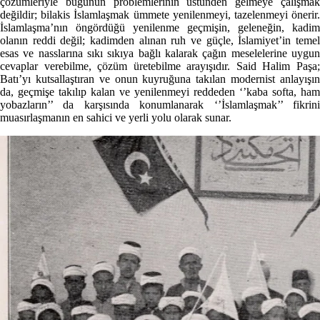
çözümleriyle bugünün problemlerinin üstünden gelmeye çalışmak
değildir; bilakis İslamlaşmak ümmete yenilenmeyi, tazelenmeyi önerir.
İslamlaşma’nın öngördüğü yenilenme geçmişin, geleneğin, kadim
olanın reddi değil; kadimden alınan ruh ve güçle, İslamiyet’in temel
esas ve nasslarına sıkı sıkıya bağlı kalarak çağın meselelerine uygun
cevaplar verebilme, çözüm üretebilme arayışıdır. Said Halim Paşa;
Batı’yı kutsallaştıran ve onun kuyruğuna takılan modernist anlayışın
da, geçmişe takılıp kalan ve yenilenmeyi reddeden ‘’kaba softa, ham
yobazların’’ da karşısında konumlanarak ‘’İslamlaşmak’’ fikrini
muasırlaşmanın en sahici ve yerli yolu olarak sunar.