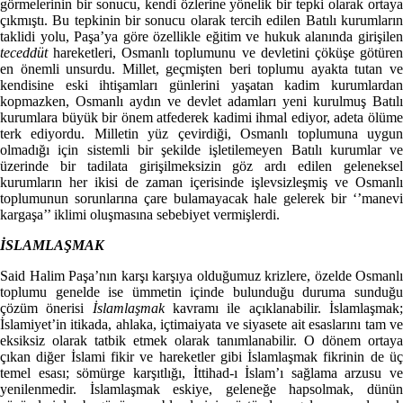
görmelerinin bir sonucu, kendi özlerine yönelik bir tepki olarak ortaya
çıkmıştı. Bu tepkinin bir sonucu olarak tercih edilen Batılı kurumların
taklidi yolu, Paşa’ya göre özellikle eğitim ve hukuk alanında girişilen
teceddüt
hareketleri, Osmanlı toplumunu ve devletini çöküşe götüren
en önemli unsurdu. Millet, geçmişten beri toplumu ayakta tutan ve
kendisine eski ihtişamları günlerini yaşatan kadim kurumlardan
kopmazken, Osmanlı aydın ve devlet adamları yeni kurulmuş Batılı
kurumlara büyük bir önem atfederek kadimi ihmal ediyor, adeta ölüme
terk ediyordu. Milletin yüz çevirdiği, Osmanlı toplumuna uygun
olmadığı için sistemli bir şekilde işletilemeyen Batılı kurumlar ve
üzerinde bir tadilata girişilmeksizin göz ardı edilen geleneksel
kurumların her ikisi de zaman içerisinde işlevsizleşmiş ve Osmanlı
toplumunun sorunlarına çare bulamayacak hale gelerek bir ‘’manevi
kargaşa’’ iklimi oluşmasına sebebiyet vermişlerdi.
İSLAMLAŞMAK
Said Halim Paşa’nın karşı karşıya olduğumuz krizlere, özelde Osmanlı
toplumu genelde ise ümmetin içinde bulunduğu duruma sunduğu
çözüm önerisi
İslamlaşmak
kavramı ile açıklanabilir. İslamlaşmak
İslamiyet’in itikada, ahlaka, içtimaiyata ve siyasete ait esaslarını tam ve
eksiksiz olarak tatbik etmek olarak tanımlanabilir. O dönem ortaya
çıkan diğer İslami fikir ve hareketler gibi İslamlaşmak fikrinin de üç
temel esası; sömürge karşıtlığı, İttihad-ı İslam’ı sağlama arzusu ve
yenilenmedir. İslamlaşmak eskiye, geleneğe hapsolmak, dünün