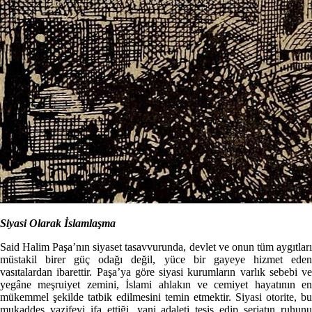
Siyasi Olarak İslamlaşma
Said Halim Paşa’nın siyaset tasavvurunda, devlet ve onun tüm aygıtları
müstakil birer güç odağı değil, yüce bir gayeye hizmet eden
vasıtalardan ibarettir. Paşa’ya göre siyasi kurumların varlık sebebi ve
yegâne meşruiyet zemini, İslami ahlakın ve cemiyet hayatının en
mükemmel şekilde tatbik edilmesini temin etmektir. Siyasi otorite, bu
mukaddes vazifeyi ifa ettiği, yani adaleti tesis edip şeriatın ruhunu