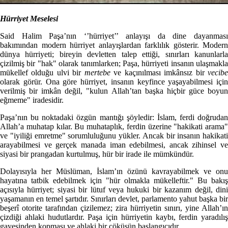
Hürriyet Meselesi
Said Halim Paşa’nın ‘’hürriyet’’ anlayışı da dine dayanması
bakımından modern hürriyet anlayışlardan farklılık gösterir. Modern
dünya hürriyeti; bireyin devletten talep ettiği, sınırları kanunlarla
çizilmiş bir "hak" olarak tanımlarken; Paşa, hürriyeti insanın ulaşmakla
mükellef olduğu ulvi bir
mertebe
ve kaçınılması imkânsız bir
vecib
olarak görür. Ona göre hürriyet, insanın keyfince yaşayabilmesi için
verilmiş bir imkân değil, "kulun Allah’tan başka hiçbir güce boyun
eğmeme" iradesidir.
Paşa’nın bu noktadaki özgün mantığı şöyledir: İslam, ferdi doğrudan
Allah’a muhatap kılar. Bu muhataplık, ferdin üzerine "hakikati arama"
ve "iyiliği emretme" sorumluluğunu yükler. Ancak bir insanın hakikati
arayabilmesi ve gerçek manada iman edebilmesi, ancak zihinsel ve
siyasi bir prangadan kurtulmuş, hür bir irade ile mümkündür.
Dolayısıyla her Müslüman, İslam’ın özünü kavrayabilmek ve onu
hayatına tatbik edebilmek için "hür olmakla mükelleftir." Bu bakış
açısıyla hürriyet; siyasi bir lütuf veya hukuki bir kazanım değil, dini
yaşamanın en temel şartıdır. Sınırları devlet, parlamento yahut başka bir
beşerî otorite tarafından çizilemez; zira hürriyetin sınırı, yine Allah’ın
çizdiği ahlaki hudutlardır. Paşa için hürriyetin kaybı, ferdin yaradılış
gayesinden kopması ve ahlaki bir çöküşün başlangıcıdır.