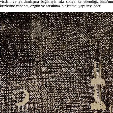
vicdan ve yardımlaşma bağlarıyla sıkı sıkıya kenetlendiği, Batı’nın
krizlerine yabancı, özgün ve sarsılmaz bir içtimai yapı inşa eder.