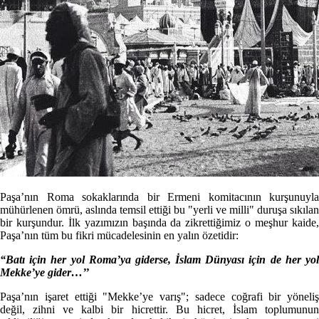
Paşa’nın Roma sokaklarında bir Ermeni komitacının kurşunuyla
mühürlenen ömrü, aslında temsil ettiği bu "yerli ve milli" duruşa sıkılan
bir kurşundur. İlk yazımızın başında da zikrettiğimiz o meşhur kaide,
Paşa’nın tüm bu fikri mücadelesinin en yalın özetidir:
“Batı için her yol Roma’ya giderse, İslam Dünyası için de her yol
Mekke’ye gider…’’
Paşa’nın işaret ettiği "Mekke’ye varış"; sadece coğrafi bir yöneliş
değil, zihni ve kalbi bir hicrettir. Bu hicret, İslam toplumunun